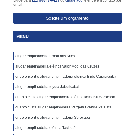
Ligue para
(11) 96848-0413
ou
clique aqui
e entre em contato por
email.
Solicite um orçamento
MENU
alugar empilhadeira Embu das Artes
alugar empilhadeira elétrica valor Mogi das Cruzes
onde encontro alugar empilhadeira elétrica linde Carapicuíba
alugar empilhadeira toyota Jaboticabal
quanto custa alugar empilhadeira elétrica komatsu Sorocaba
quanto custa alugar empilhadeira Vargem Grande Paulista
onde encontro alugar empilhadeira Sorocaba
alugar empilhadeira elétrica Taubaté