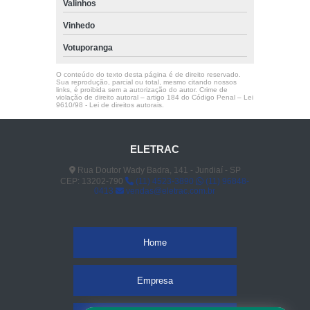
Valinhos
Vinhedo
Votuporanga
O conteúdo do texto desta página é de direito reservado.
Sua reprodução, parcial ou total, mesmo citando nossos
links, é proibida sem a autorização do autor. Crime de
violação de direito autoral – artigo 184 do Código Penal –
Lei
9610/98 - Lei de direitos autorais
.
ELETRAC
Rua Doutor Wady Badra, 141 - Jundiaí - SP
CEP: 13202-790
(11) 4523-3890
(11) 96848-
0413
vendas@eletrac.com.br
Home
Empresa