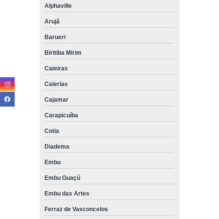
Alphaville
Arujá
Barueri
Biritiba Mirim
Caieiras
Caierias
Cajamar
Carapicuíba
Cotia
Diadema
Embu
Embu Guaçú
Embu das Artes
Ferraz de Vasconcelos