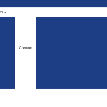
os
ar
Alugar Empilhadeira
Alugar Empilh
deiras
Alugar Empilhadeira Elétrica Hyster
l de
Alugar Empilhadeira Elétrica Lin
deiras
Alugar Empilhadeira Manual
l de
Contato
deiras
Alugar Empilhadeira por Ho
m
Aluguel de Empilhadeira
l de
ormas
Aluguel de Empilhadeira Elétric
rias
Aluguel de Empilhadeira para Conta
l de
ormas
Aluguel de Empilhadeira To
ura
Empilhadeira para Aluguel
ncia
a de
Empilhadeira Toyota para Aluguel
deiras