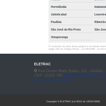
Hortolândia
Indaiat
Jaboticabal
Louveir
Paulínia
Ribeirão
São José do Rio Preto
São Jos
Votuporanga
O conteúdo do texto desta página é de direito reserv
artigo 184 do Código Penal –
Lei 9610/98 - Lei de di
ELETRAC
Rua Doutor Wady Badra, 141 - Jundiaí -
CEP: 13202-790
(11) 4523-3890
(11)
vendas@eletrac.com.br
Copyright © ELETRAC (Lei 9610 de 19/02/1998)