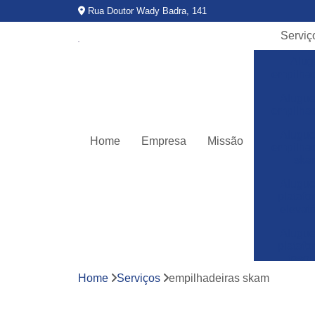
Rua Doutor Wady Badra, 141
Serviç
Alug
empilha
Alugue
empilha
Alugue
Home
Empresa
Missão
empilha
ska
Alugue
plataf
elevató
Alugue
plataf
teso
Home
Serviços
empilhadeiras skam
Assitê
técnic
empilha