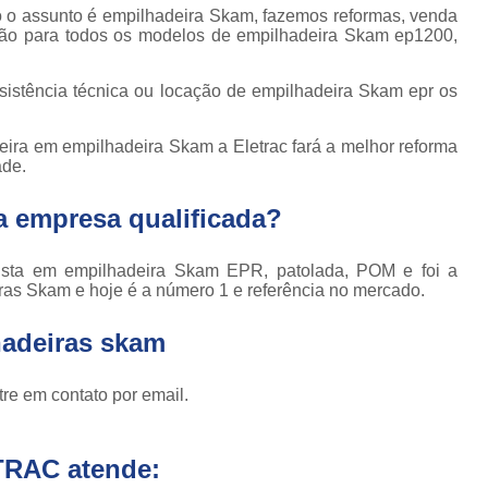
Locação de Plataforma Tesoura Ar
o de
do o assunto é empilhadeira Skam, fazemos reformas, venda
deiras
ão para todos os modelos de empilhadeira Skam ep1200,
Plataforma Tesoura Aluguel
ar
Assistência Técnica de Empilhadeira
deiras
ssistência técnica ou locação de empilhadeira Skam epr os
Assistência Técnica
ção de
deiras
neira em empilhadeira Skam a Eletrac fará a melhor reforma
Assistência Técnic
ade.
iras
Assistência Técnic
ais
 empresa qualificada?
Assistência Técni
para
deira
Assistência Técnic
ista em empilhadeira Skam EPR, patolada, POM e foi a
m
ras Skam e hoje é a número 1 e referência no mercado.
Assistência Técni
para
ra still
hadeiras skam
Assistência Técnica p
para
Assistência Técnica 
deiras
re em contato por email.
Assistência Técnica para Empilhadeir
ormas
adas
Conserto de Empilhadeira a Gás
TRAC atende:
ormas