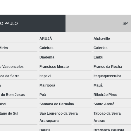
Conserto de Empilhadeira Hyster
ura
Conserto de Empilhadeira Manu
 de
deiras
Conserto de Empilhadeira Toyo
O PAULO
SP -
 de
Conserto para Empilhadeira Industri
deiras
ARUJÁ
Alphaville
m
Conserto para E
 Mirim
Caieiras
Caierias
 peças
Conserto de Empilha
a
Diadema
Embu
deiras
Conserto de Empilhad
de Vasconcelos
Francisco Morato
Franco da Rocha
Conserto de Empil
ica da Serra
Itapevi
Itaquaquecetuba
Conserto de Empil
a
Mairiporã
Mauá
Conserto de Empilha
a do Bom Jesus
Poá
Ribeirão Pires
Conserto de Empilhadeira E
abel
Santana de Parnaíba
Santo André
Conserto de Empilhad
tano do Sul
São Lourenço da Serra
Taboão da Serra
Conserto de Empilhadeira Elétrica Sk
o
Araraquara
Araras
Conserto de Empil
Bauru
Bragança Paulista