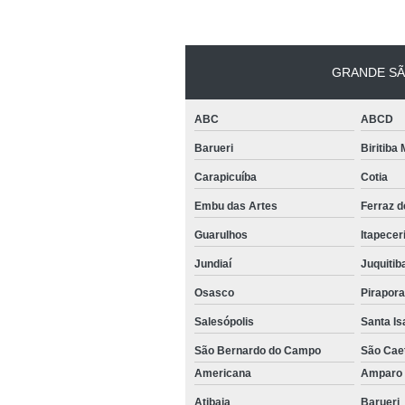
teso
Venda
empilha
GRANDE SÃ
Venda
empilha
ABC
ABCD
ska
Barueri
Biritiba
Venda de
par
Carapicuíba
Cotia
empilha
Embu das Artes
Ferraz 
Guarulhos
Itapecer
Jundiaí
Juquitib
Osasco
Pirapor
Salesópolis
Santa Is
São Bernardo do Campo
São Cae
Americana
Ampar
Atibaia
Barueri