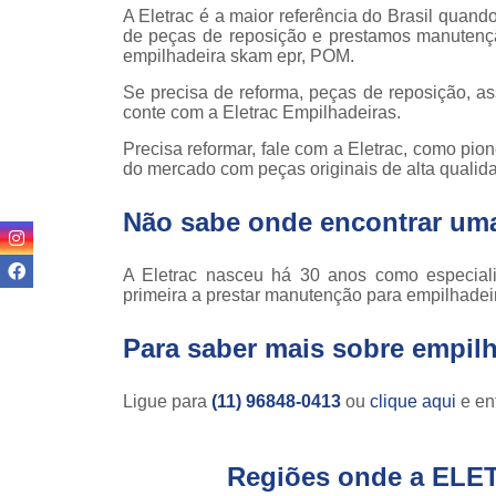
Locaçã
A Eletrac é a maior referência do Brasil quan
empilha
de peças de reposição e prestamos manutenç
empilhadeira skam epr, POM.
Loc
empilha
Se precisa de reforma, peças de reposição, a
conte com a Eletrac Empilhadeiras.
Manuten
empilha
Precisa reformar, fale com a Eletrac, como pio
do mercado com peças originais de alta qualid
Palete
manu
Não sabe onde encontrar uma
Peças 
empilha
A Eletrac nasceu há 30 anos como especial
ska
primeira a prestar manutenção para empilhadei
Peças 
empilhadei
Para saber mais sobre empil
Peças 
empilha
Ligue para
(11) 96848-0413
ou
clique aqui
e ent
Plataf
articul
Regiões onde a ELE
Plataf