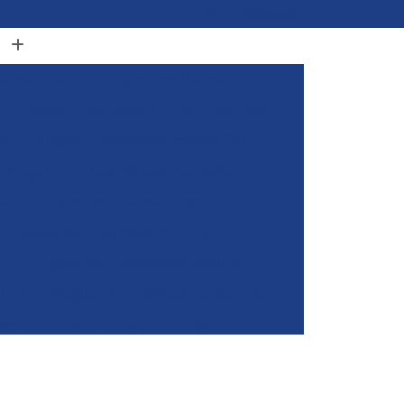
(11) 96848-0413
adeira Clark
Alugar Empilhadeira Elétrica
Alugar Empilhadeira Elétrica Komatsu
de
Alugar Empilhadeira Elétrica Still
Alugar Empilhadeira para Container
ra
Alugar Empilhadeira Toyota
Aluguel de Empilhadeira Clark
a
Aluguel de Empilhadeira Manual
iner
Aluguel de Empilhadeira por Hora
yota
Empilhadeira para Alugar
Empilhadeira Toyota para Alugar
Aluguel de Empilhadeira Elétrica Skam