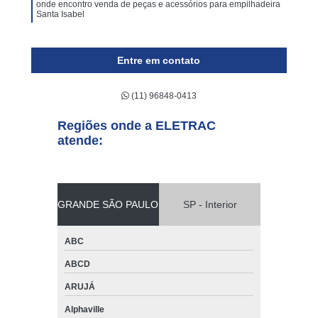
onde encontro venda de peças e acessórios para empilhadeira
Santa Isabel
quanto custa venda de peças e acessórios para empilhadeira
Cotia
Entre em contato
venda de peças para empilhadeira skam valor Caierias
(11) 96848-0413
venda de peças para empilhadeira hangcha Araçatuba
quanto custa venda de peças para empilhadeira elétrica still
Regiões onde a ELETRAC
Valinhos
atende:
venda de peças para empilhadeira skam Guarulhos
venda de peças e acessórios para empilhadeira preço Caieiras
onde encontro venda de peças para empilhadeira komatsu
GRANDE SÃO PAULO
SP - Interior
Suzano
onde encontro venda de peças para empilhadeira komatsu
ABC
Marapoama
ABCD
quanto custa venda de peças para empilhadeira yale Franco da
Rocha
ARUJÁ
venda de peças para empilhadeira komatsu Sorocaba
Alphaville