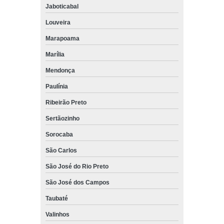
Jaboticabal
venda de peças para empilhadeira hyster Mauá
Louveira
quanto custa venda de peças para empilhadeira yale Vargem
Grande Paulista
Marapoama
Marília
venda de peças para empilhadeira elétrica still preço Bragança
Paulista
Mendonça
quanto custa venda de peças para empilhadeira hangcha
Santana de Parnaíba
Paulínia
Ribeirão Preto
quanto custa venda de peças para empilhadeira hyster Biritiba
Mirim
Sertãozinho
venda de peças para empilhadeira paletrans Itaquaquecetuba
Sorocaba
quanto custa venda de peças para empilhadeira paletrans São
São Carlos
Bernardo do Campo
São José do Rio Preto
onde encontro venda de peças para empilhadeira still Santa
Isabel
São José dos Campos
venda de peças para empilhadeira elétrica still preço Taubaté
Taubaté
quanto custa venda de peças para empilhadeira Araras
Valinhos