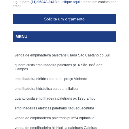
Ligue para
(11) 96848-0413
ou
clique aqui
e entre em contato por
email.
Solicite um orçamento
MENU
venda de empilhadeira paletrans usada São Caetano do Sul
quanto custa empilhadeira paletrans pr16 São José dos
Campos
empilhadeira elétrica paletrans preço Vinhedo
empilhadeira hidráulica paletrans Itatiba
quanto custa empilhadeira paletrans px 1235 Embu
empilhadeiras elétricas paletrans Itaquaquecetuba
venda de empilhadeira paletrans pt1654 Alphaville
venda de empilhadeira hidráulica paletrans Caieiras