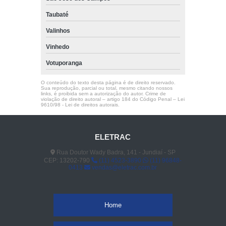
empilhadeira paletrans pr16 preço Sertãozinho
Taubaté
empilhadeiras paletrans São Lourenço da Serra
Valinhos
venda de empilhadeira paletrans px 1235 Taboão da Serra
Vinhedo
empilhadeira elétrica paletrans Sorocaba
Votuporanga
quanto custa empilhadeira elétrica paletrans Araçatuba
O conteúdo do texto desta página é de direito reservado.
Sua reprodução, parcial ou total, mesmo citando nossos
venda de empilhadeira paletrans pr16 Taubaté
links, é proibida sem a autorização do autor. Crime de
violação de direito autoral – artigo 184 do Código Penal –
Lei
9610/98 - Lei de direitos autorais
.
quanto custa empilhadeira paletrans pr20 Indaiatuba
empilhadeira paletrans pt1654 Paulínia
ELETRAC
empilhadeira paletrans pr16 Vargem Grande Paulista
Rua Doutor Wady Badra, 141 - Jundiaí - SP
empilhadeiras hidráulicas paletrans Araras
CEP: 13202-790
(11) 4523-3890
(11) 96848-
0413
vendas@eletrac.com.br
empilhadeira retrátil paletrans Diadema
empilhadeira retrátil paletrans Itu
Home
quanto custa empilhadeira paletrans elétrica Itatiba