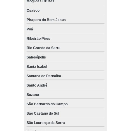
Mogi das Cruzes
empilhadeira paletrans le1034c São Lourenço da Serra
Osasco
empilhadeiras paletrans elétrica São Carlos
Pirapora do Bom Jesus
empilhadeira hidráulica paletrans preço Hortolândia
Poá
empilhadeira paletrans usada Araras
Ribeirão Pires
quanto custa empilhadeira paletrans pt1645 Juquitiba
Rio Grande da Serra
empilhadeira paletrans pr16 Biritiba Mirim
Salesópolis
empilhadeira paletrans pr20 Bauru
Santa Isabel
quanto custa empilhadeira paletrans pr16 Osasco
Santana de Parnaíba
venda de empilhadeira paletrans pr20 Araçatuba
Santo André
venda de empilhadeira elétrica paletrans Biritiba Mirim
Suzano
quanto custa empilhadeira retrátil paletrans Suzano
São Bernardo do Campo
quanto custa empilhadeira paletrans px 1235 Arujá
São Caetano do Sul
São Lourenço da Serra
venda de empilhadeira paletrans Taubaté