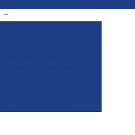
(11) 96848-0413
adeira Clark
Alugar Empilhadeira Elétrica
Alugar Empilhadeira Elétrica Komatsu
de
Alugar Empilhadeira Elétrica Still
Alugar Empilhadeira para Container
ra
Alugar Empilhadeira Toyota
Aluguel de Empilhadeira Clark
a
Aluguel de Empilhadeira Manual
iner
Aluguel de Empilhadeira por Hora
yota
Empilhadeira para Alugar
Empilhadeira Toyota para Alugar
Aluguel de Empilhadeira Elétrica Skam