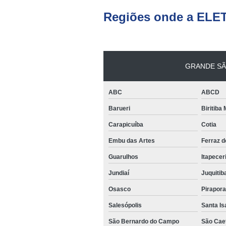
teso
Regiões onde a ELE
Venda
empilha
Venda
empilha
GRANDE SÃ
ska
Venda de
ABC
ABCD
par
empilha
Barueri
Biritiba
Carapicuíba
Cotia
Embu das Artes
Ferraz 
Guarulhos
Itapecer
Jundiaí
Juquitib
Osasco
Pirapor
Salesópolis
Santa Is
São Bernardo do Campo
São Cae