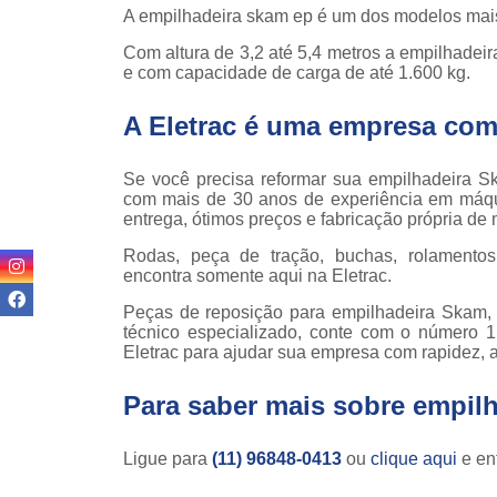
Locaçã
A empilhadeira skam ep é um dos modelos mais
empilha
Com altura de 3,2 até 5,4 metros a empilhadei
Loc
e com capacidade de carga de até 1.600 kg.
empilha
A Eletrac é uma empresa com
Manuten
empilha
Se você precisa reformar sua empilhadeira S
Palete
com mais de 30 anos de experiência em máq
manu
entrega, ótimos preços e fabricação própria de m
Peças 
Rodas, peça de tração, buchas, rolamentos 
empilha
encontra somente aqui na Eletrac.
ska
Peças de reposição para empilhadeira Skam, r
Peças 
técnico especializado, conte com o número 
empilhadei
Eletrac para ajudar sua empresa com rapidez, 
Peças 
empilha
Para saber mais sobre empil
Plataf
articul
Ligue para
(11) 96848-0413
ou
clique aqui
e ent
Plataf