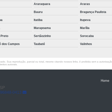
o
Araraquara
Araras
Conserto de Empilha
Bauru
Bragança Paulista
Conserto de Empilha
uba
Itatiba
Itupeva
Empilhadeira Balançada
a
Marapoama
Marília
Empilhadeira Con
 Preto
Sertãozinho
Sorocaba
Empilhadeira Contra
é dos Campos
Taubaté
Valinhos
Empilhadeira Contrabal
Empilhadeira Contraba
ado. Sua reprodução, parcial ou total, mesmo citando nossos links, é proibida sem a autorização 
reitos autorais
.
Empilhadeira Contra
Empilhadeira Contra
Home
Empilhadeira Contrabala
 SP
 96848-0413
Empilhadeira Contr
Empilhadeira Elétri
Empilhadeira à B