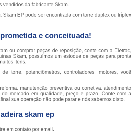
Locação de Plataforma Tesoura Ar
o de
 vendidos da fabricante Skam.
deiras
Plataforma Tesoura Aluguel
ra Skam EP pode ser encontrada com torre duplex ou tríplex
ar
Assistência Técnica de Empilhadeira
deiras
prometida e conceituada!
Assistência Técnica
ção de
deiras
Assistência Técnic
kam ou comprar peças de reposição, conte com a Eletrac,
iras
Assistência Técnic
uinas Skam, possuímos um estoque de peças para pronta
ais
uitos itens.
Assistência Técni
para
de torre, potenciômetros, controladores, motores, você
deira
Assistência Técnic
m
Assistência Técni
eforma, manutenção preventiva ou corretiva, atendimento
para
1 do mercado em qualidade, preço e prazo. Conte com a
ra still
Assistência Técnica p
afinal sua operação não pode parar e nós sabemos disto.
para
Assistência Técnica 
deiras
hadeira skam ep
Assistência Técnica para Empilhadeir
ormas
adas
re em contato por email.
Conserto de Empilhadeira a Gás
ormas