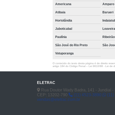
Americana
Ampar
Atibaia
Barueri
Hortolândia
Indaiat
Jaboticabal
Louveir
Paulínia
Ribeirão
São José do Rio Preto
São Jos
Votuporanga
O conteúdo do texto desta página é de direito reserv
artigo 184 do Código Penal –
Lei 9610/98 - Lei de di
ELETRAC
Rua Doutor Wady Badra, 141 - Jundiaí -
CEP: 13202-790
(11) 4523-3890
(11)
vendas@eletrac.com.br