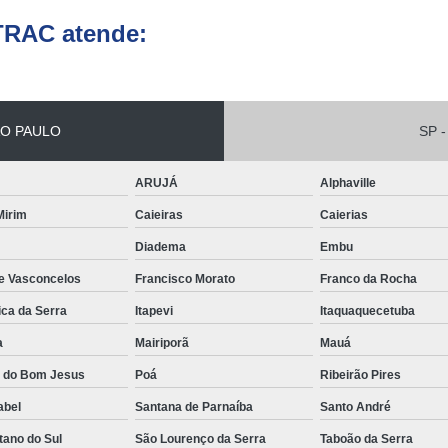
Conserto de Empilhadeira Hyster
ura
TRAC atende:
Conserto de Empilhadeira Manu
 de
deiras
Conserto de Empilhadeira Toyo
 de
Conserto para Empilhadeira Industri
deiras
O PAULO
SP -
m
Conserto para E
 peças
Conserto de Empilha
ARUJÁ
Alphaville
a
deiras
Conserto de Empilhad
 Mirim
Caieiras
Caierias
Conserto de Empil
Diadema
Embu
Conserto de Empil
de Vasconcelos
Francisco Morato
Franco da Rocha
Conserto de Empilha
ica da Serra
Itapevi
Itaquaquecetuba
Conserto de Empilhadeira E
a
Mairiporã
Mauá
Conserto de Empilhad
a do Bom Jesus
Poá
Ribeirão Pires
abel
Santana de Parnaíba
Santo André
Conserto de Empilhadeira Elétrica Sk
tano do Sul
São Lourenço da Serra
Taboão da Serra
Conserto de Empil