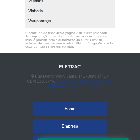
Valinhos
Vinhedo
Votuporanga
O conteúdo do texto desta página é de direito reservado.
Sua reprodução, parcial ou total, mesmo citando nossos
links, é proibida sem a autorização do autor. Crime de
violação de direito autoral – artigo 184 do Código Penal –
Lei
9610/98 - Lei de direitos autorais
.
ELETRAC
Rua Doutor Wady Badra, 141 - Jundiaí - SP
CEP: 13202-790
(11) 4523-3890
(11) 96848-
0413
vendas@eletrac.com.br
Home
Empresa