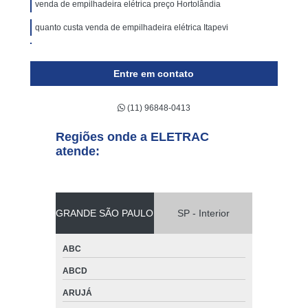
venda de empilhadeira elétrica preço Hortolândia
quanto custa venda de empilhadeira elétrica Itapevi
quanto custa venda de empilhadeira mecânica Salesópolis
Entre em contato
onde encontro venda de empilhadeira mecânica Embu
venda de empilhadeira elétrica Americana
(11) 96848-0413
quanto custa venda de empilhadeira manual Itu
Regiões onde a ELETRAC
venda de empilhadeira 2500 kg Francisco Morato
atende:
venda de empilhadeira hyster Santana de Parnaíba
venda de empilhadeiras semi novas ARUJÁ
GRANDE SÃO PAULO
SP - Interior
onde encontro venda de empilhadeira para 1000 kg Mairiporã
onde encontro venda de empilhadeira elétrica Cajamar
ABC
venda de empilhadeira mecânica Marília
ABCD
quanto custa venda de empilhadeira 2500 kg Taboão da Serra
ARUJÁ