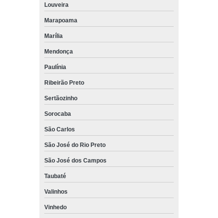
Louveira
venda de empilhadeira mecânica Juquitiba
Marapoama
venda de empilhadeira 2500 kg Jandira
Marília
onde encontro venda de empilhadeira para 1000 kg Embu
Mendonça
venda de empilhadeira manual São Lourenço da Serra
Paulínia
quanto custa venda de empilhadeira para 1000 kg Suzano
Ribeirão Preto
onde encontro venda de empilhadeiras semi novas Embu
Guaçú
Sertãozinho
Sorocaba
São Carlos
São José do Rio Preto
São José dos Campos
Taubaté
Valinhos
Vinhedo