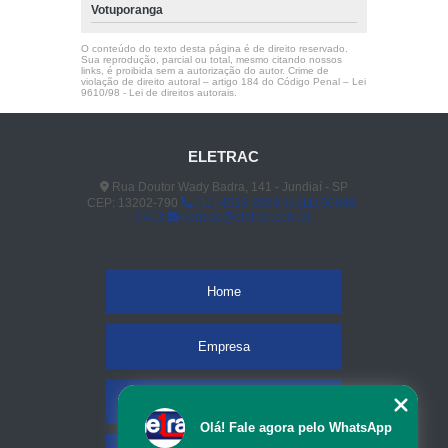
Votuporanga
O conteúdo do texto desta página é de direito reservado.
Sua reprodução, parcial ou total, mesmo citando nossos
links, é proibida sem a autorização do autor. Crime de
violação de direito autoral – artigo 184 do Código Penal –
Lei
9610/98 - Lei de direitos autorais
.
ELETRAC
Rua Doutor Wady Badra, 141 - Jundiaí - SP
CEP: 13202-790
(11) 4523-3890
(11) 96848-
0413
vendas@eletrac.com.br
Home
Empresa
Missão
Olá! Fale agora pelo WhatsApp