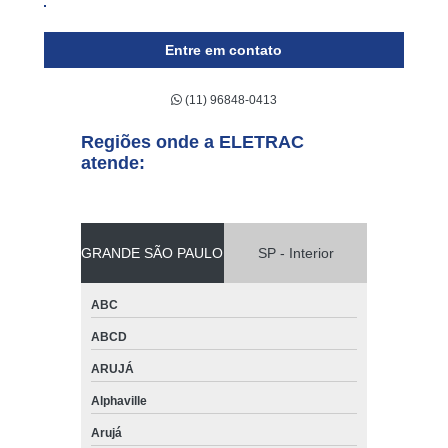
venda de empilhadeira de grande porte Osasco
Entre em contato
venda de empilhadeira elétrica preço São José dos Campos
quanto custa venda de empilhadeira mecânica Ribeirão Pires
(11) 96848-0413
onde encontro venda de empilhadeira elétrica Mogi das Cruzes
Regiões onde a ELETRAC
venda de empilhadeira 2500 kg Biritiba Mirim
atende:
onde encontro venda de empilhadeira 2500 kg Americana
venda de empilhadeira hyster Embu Guaçú
GRANDE SÃO PAULO
SP - Interior
venda de empilhadeiras semi novas valor Cajamar
quanto custa venda de empilhadeira retrátil Votuporanga
ABC
onde encontro venda de empilhadeira hyster Paulínia
ABCD
quanto custa venda de empilhadeiras semi novas ABCD
ARUJÁ
onde encontro venda de empilhadeiras semi novas Araras
Alphaville
venda de empilhadeira para piso irregular preço Rio Grande da
Arujá
Serra