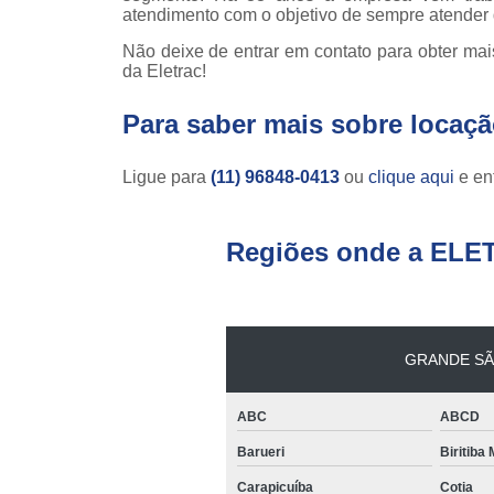
atendimento com o objetivo de sempre atender 
teso
Não deixe de entrar em contato para obter mai
Venda
da Eletrac!
empilha
Venda
Para saber mais sobre locaçã
empilha
ska
Ligue para
(11) 96848-0413
ou
clique aqui
e ent
Venda de
par
empilha
Regiões onde a ELE
GRANDE SÃ
ABC
ABCD
Barueri
Biritiba
Carapicuíba
Cotia