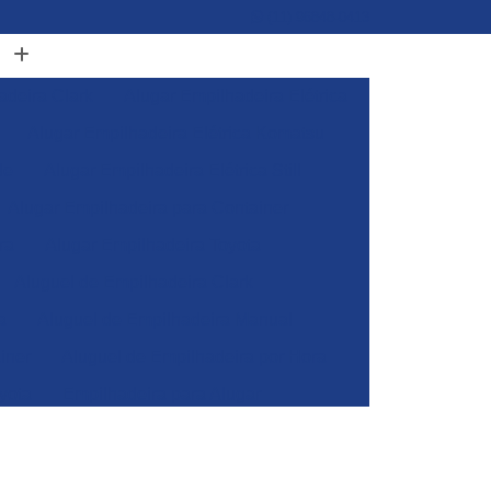
(11) 96848-0413
adeira Clark
Alugar Empilhadeira Elétrica
Alugar Empilhadeira Elétrica Komatsu
de
Alugar Empilhadeira Elétrica Still
Alugar Empilhadeira para Container
ra
Alugar Empilhadeira Toyota
Aluguel de Empilhadeira Clark
a
Aluguel de Empilhadeira Manual
iner
Aluguel de Empilhadeira por Hora
yota
Empilhadeira para Alugar
Empilhadeira Toyota para Alugar
Aluguel de Empilhadeira Elétrica Skam