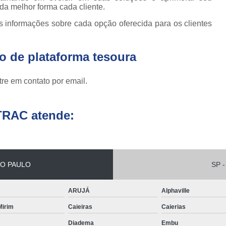
Conserto de Empilhadeira Hyster
da melhor forma cada cliente.
ura
Conserto de Empilhadeira Manu
s informações sobre cada opção oferecida para os clientes
 de
deiras
Conserto de Empilhadeira Toyo
 de
Conserto para Empilhadeira Industri
o de plataforma tesoura
deiras
m
Conserto para E
re em contato por email.
 peças
Conserto de Empilha
a
deiras
Conserto de Empilhad
TRAC atende:
Conserto de Empil
Conserto de Empil
Conserto de Empilha
O PAULO
SP -
Conserto de Empilhadeira E
Conserto de Empilhad
ARUJÁ
Alphaville
Conserto de Empilhadeira Elétrica Sk
 Mirim
Caieiras
Caierias
Diadema
Embu
Conserto de Empil