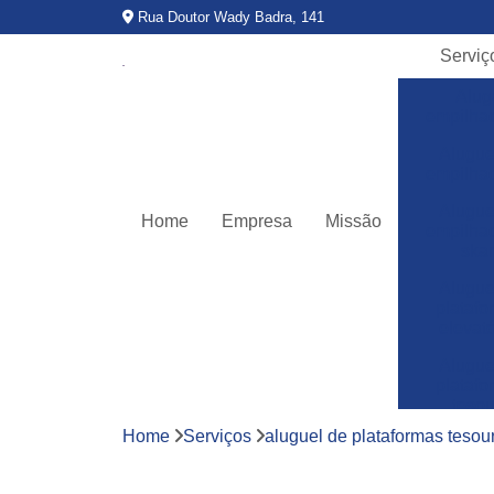
Rua Doutor Wady Badra, 141
Serviç
Alug
empilha
Alugue
empilha
Alugue
Home
Empresa
Missão
empilha
ska
Alugue
plataf
elevató
Alugue
plataf
teso
Home
Serviços
aluguel de plataformas tesou
Assitê
técnic
empilha