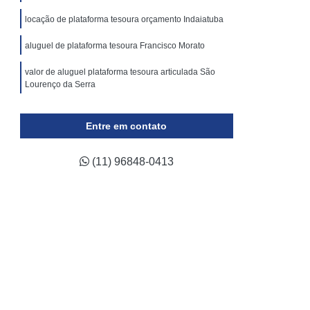
ticulada
Locação Plataforma Tesoura
locação de plataforma tesoura orçamento Indaiatuba
Plataforma Tipo Tesoura Aluguel
aluguel de plataforma tesoura Francisco Morato
Assistência Técnica de Empilhadeira a Gás
valor de aluguel plataforma tesoura articulada São
 de Empilhadeira Elétrica
Lourenço da Serra
a de Empilhadeira Hyster
plataforma tipo tesoura aluguel Jandira
a de Empilhadeira Komatsu
Entre em contato
aluguel de plataforma tesoura Cotia
ca de Empilhadeira Skam
(11) 96848-0413
locação de plataforma tesoura articulada Indaiatuba
a de Empilhadeira Toyota
aluguel de plataforma tesoura orçamento Rio Grande
ca de Empilhadeira Yale
da Serra
ara Empilhadeira Industrial
valor de locação plataforma tesoura Suzano
para Empilhadeira Retrátil
aluguel plataforma tesoura Americana
a Trilateral
Conserto de Empilhadeira
qual o preço de locação de plataforma articulada
Conserto de Empilhadeira Elétrica
tesoura Indaiatuba