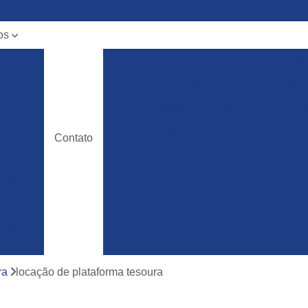
os
ar
Alugar Empilhadeira
Alugar Empilh
deiras
Alugar Empilhadeira Elétrica Hyster
l de
Alugar Empilhadeira Elétrica Lin
deiras
Alugar Empilhadeira Manual
l de
Contato
deiras
Alugar Empilhadeira por Ho
m
Aluguel de Empilhadeira
l de
ormas
Aluguel de Empilhadeira Elétric
rias
Aluguel de Empilhadeira para Conta
l de
ormas
Aluguel de Empilhadeira To
ura
Empilhadeira para Aluguel
ra
locação de plataforma tesoura
ncia
a de
Empilhadeira Toyota para Aluguel
deiras