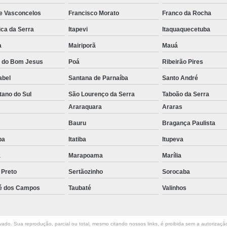
de Vasconcelos
Francisco Morato
Franco da Rocha
Conserto de Empilha
ica da Serra
Itapevi
Itaquaquecetuba
Conserto de Empilha
a
Mairiporã
Mauá
Empilhadeira Balançada
a do Bom Jesus
Poá
Ribeirão Pires
Empilhadeira Con
abel
Santana de Parnaíba
Santo André
Empilhadeira Contra
tano do Sul
São Lourenço da Serra
Taboão da Serra
Empilhadeira Contrabal
o
Araraquara
Araras
Empilhadeira Contraba
Bauru
Bragança Paulista
Empilhadeira Contra
uba
Itatiba
Itupeva
Empilhadeira Contra
a
Marapoama
Marília
Empilhadeira Contrabala
 Preto
Sertãozinho
Sorocaba
Empilhadeira Contr
é dos Campos
Taubaté
Valinhos
Empilhadeira Elétri
Empilhadeira à B
ado. Sua reprodução, parcial ou total, mesmo citando nossos links, é proibida sem a autorização 