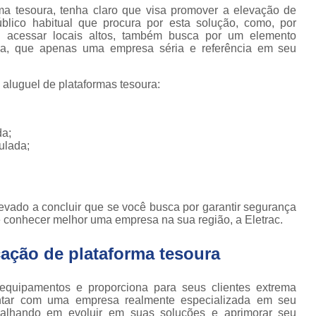
Locação de Plataforma Tesoura Ar
o de
ma tesoura, tenha claro que visa promover a elevação de
deiras
público habitual que procura por esta solução, como, por
Plataforma Tesoura Aluguel
acessar locais altos, também busca por um elemento
ar
ça, que apenas uma empresa séria e referência em seu
Assistência Técnica de Empilhadeira
deiras
Assistência Técnica
ção de
aluguel de plataformas tesoura:
deiras
Assistência Técnic
iras
Assistência Técnic
ais
da;
ulada;
Assistência Técni
para
deira
Assistência Técnic
m
Assistência Técni
para
evado a concluir que se você busca por garantir segurança
ra still
e conhecer melhor uma empresa na sua região, a Eletrac.
Assistência Técnica p
para
Assistência Técnica 
ção de plataforma tesoura
deiras
Assistência Técnica para Empilhadeir
ormas
equipamentos e proporciona para seus clientes extrema
adas
Conserto de Empilhadeira a Gás
ontar com uma empresa realmente especializada em seu
lhando em evoluir em suas soluções e aprimorar seu
ormas