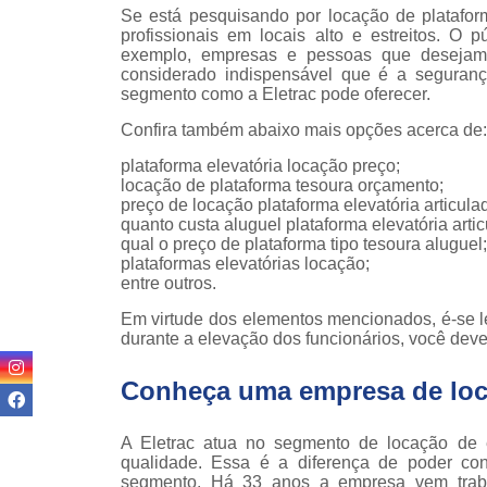
Locaçã
Se está pesquisando por locação de platafor
empilha
profissionais em locais alto e estreitos. O 
exemplo, empresas e pessoas que desejam 
Loc
considerado indispensável que é a seguran
empilha
segmento como a Eletrac pode oferecer.
Manuten
Confira também abaixo mais opções acerca de: 
empilha
plataforma elevatória locação preço;
Palete
locação de plataforma tesoura orçamento;
manu
preço de locação plataforma elevatória articula
quanto custa aluguel plataforma elevatória artic
Peças 
qual o preço de plataforma tipo tesoura aluguel;
empilha
plataformas elevatórias locação;
ska
entre outros.
Peças 
Em virtude dos elementos mencionados, é-se l
empilhadei
durante a elevação dos funcionários, você dev
Peças 
Conheça uma empresa de loca
empilha
Plataf
A Eletrac atua no segmento de locação de 
articul
qualidade. Essa é a diferença de poder c
segmento. Há 33 anos a empresa vem traba
Plataf