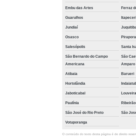
Embu das Artes
Ferraz 
Guarulhos
Itapecer
Jundiaí
Juquitib
Osasco
Pirapor
Salesópolis
Santa Is
São Bernardo do Campo
São Cae
Americana
Ampar
Atibaia
Barueri
Hortolândia
Indaiat
Jaboticabal
Louveir
Paulínia
Ribeirão
São José do Rio Preto
São Jos
Votuporanga
O conteúdo do texto desta página é de direito reserv