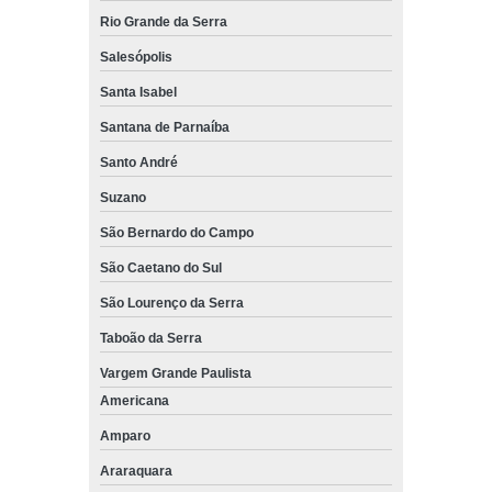
Rio Grande da Serra
peças para empilhadeiras skam usadas preço ABC
Salesópolis
peças para empilhadeira skam epp Guararema
Santa Isabel
peças para empilhadeira skam epp Itupeva
Santana de Parnaíba
peças para empilhadeira trilateral skam preço Alphaville
Santo André
peças para empilhadeira elétrica skam Carapicuíba
Suzano
onde encontro peça para empilhadeira skam Ribeirão Preto
São Bernardo do Campo
quanto custa peças para empilhadeira skam ep1200 São José
São Caetano do Sul
dos Campos
São Lourenço da Serra
peças para empilhadeiras skam usadas Cotia
Taboão da Serra
peças para empilhadeira skam epr 2000 preço Itapevi
Vargem Grande Paulista
peça para empilhadeiras skam usadas Jandira
Americana
peças para empilhadeira elétrica skam preço Campinas
Amparo
onde encontro peças de empilhadeira skam Sorocaba
Araraquara