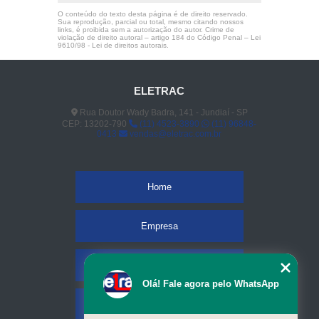
O conteúdo do texto desta página é de direito reservado.
Sua reprodução, parcial ou total, mesmo citando nossos
links, é proibida sem a autorização do autor. Crime de
violação de direito autoral – artigo 184 do Código Penal –
Lei
9610/98 - Lei de direitos autorais
.
ELETRAC
Rua Doutor Wady Badra, 141 - Jundiaí - SP
CEP: 13202-790
(11) 4523-3890
(11) 96848-
0413
vendas@eletrac.com.br
Home
Empresa
Missão
Olá! Fale agora pelo WhatsApp
Serviços