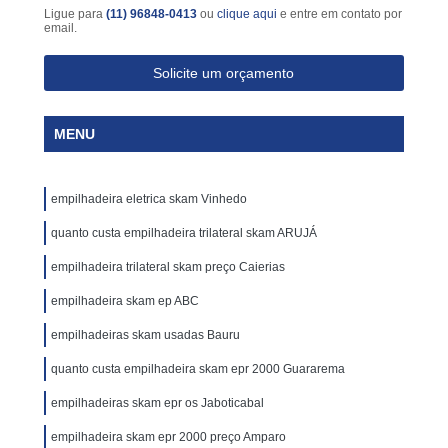
Ligue para
(11) 96848-0413
ou
clique aqui
e entre em contato por
email.
Solicite um orçamento
MENU
empilhadeira eletrica skam Vinhedo
quanto custa empilhadeira trilateral skam ARUJÁ
empilhadeira trilateral skam preço Caierias
empilhadeira skam ep ABC
empilhadeiras skam usadas Bauru
quanto custa empilhadeira skam epr 2000 Guararema
empilhadeiras skam epr os Jaboticabal
empilhadeira skam epr 2000 preço Amparo