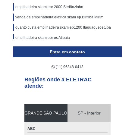
empilhadeira skam epr 2000 Sertãozinho
venda de empilhadeira eletrica skam ep Biritiba Mirim
quanto custa empilhadeira skam ep1200 Itaquaquecetuba
empilhadeira skam epr os Atibaia
empilhadeira skam epr os preço Embu Guaçú
Entre em contato
venda de empilhadeira eletrica skam Mogi das Cruzes
(11) 96848-0413
quanto custa empilhadeira eletrica skam ep Rio Grande da
Serra
Regiões onde a ELETRAC
empilhadeiras skam Embu das Artes
atende:
empilhadeira eletrica skam preço Salesópolis
empilhadeiras eletrica skam ep Marapoama
GRANDE SÃO PAULO
SP - Interior
quanto custa empilhadeira skam epr os Itaquaquecetuba
empilhadeira skam Suzano
ABC
empilhadeira skam ep preço Embu das Artes