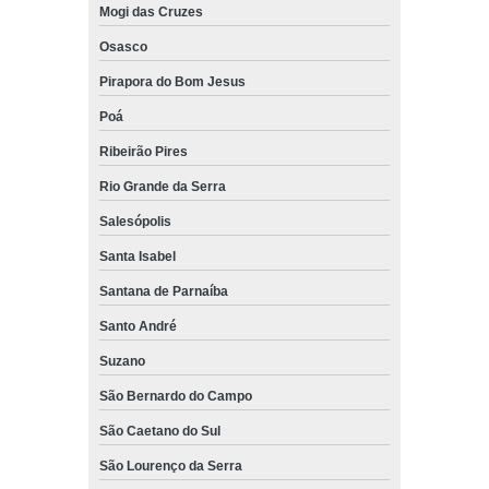
Mogi das Cruzes
venda de empilhadeira skam epr 2000 Mogi das Cruzes
Osasco
empilhadeiras skam epr os São Caetano do Sul
Pirapora do Bom Jesus
empilhadeira skam epr os Salesópolis
Poá
venda de empilhadeira eletrica skam ep Cotia
Ribeirão Pires
empilhadeira skam ep1200 Jundiaí
Rio Grande da Serra
empilhadeiras skam epr 2000 Itaquaquecetuba
Salesópolis
Santa Isabel
empilhadeira skam epp Jundiaí
Santana de Parnaíba
empilhadeira skam usadas Itaquaquecetuba
Santo André
manual empilhadeira skam Santo André
Suzano
venda de empilhadeiras skam usadas Arujá
São Bernardo do Campo
venda de empilhadeira trilateral skam Indaiatuba
São Caetano do Sul
empilhadeira eletrica skam Embu das Artes
São Lourenço da Serra
empilhadeira eletrica skam ep Mairiporã