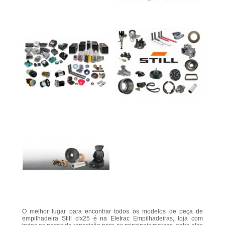
O melhor lugar para encontrar todos os modelos de peça de
empilhadeira Still clx25 é na Eletrac Empilhadeiras, loja com