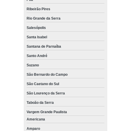
peça de empilhadeira still diesel Franco da Rocha
Ribeirão Pires
peça de empilhadeira still egv Biritiba Mirim
Rio Grande da Serra
quanto custa peças para empilhadeira still clx 25 Carapicuíba
Salesópolis
onde encontro peça de empilhadeira glp still br20 Mendonça
Santa Isabel
onde encontro peça de empilhadeira still fmx17 São José dos
Santana de Parnaíba
Campos
Santo André
onde encontro peças para empilhadeiras still Itupeva
Suzano
peça de empilhadeira still egv Indaiatuba
São Bernardo do Campo
peças para empilhadeiras elétricas still Araraquara
São Caetano do Sul
quanto custa peça de empilhadeira still br20 Vinhedo
São Lourenço da Serra
peça de empilhadeira still diesel Cotia
Taboão da Serra
onde encontro peças para empilhadeiras elétricas still Arujá
Vargem Grande Paulista
onde encontro peça de empilhadeira still clx25 Itapecerica da
Americana
Serra
Amparo