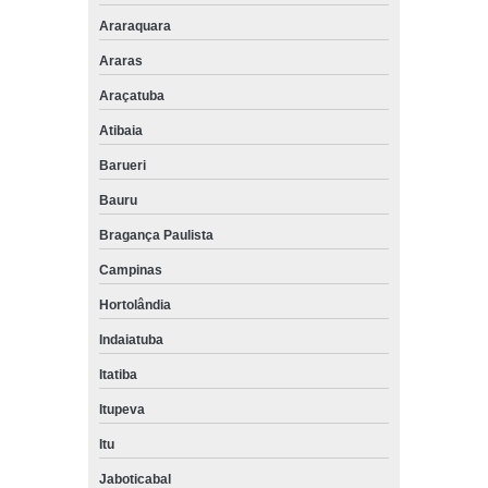
peça de empilhadeira still preço Embu
Araraquara
peças para empilhadeira still clx 25 Sertãozinho
Araras
quanto custa peça de empilhadeira still diesel Vargem Grande
Paulista
Araçatuba
peça de empilhadeira still clx25 preço Valinhos
Atibaia
peças para empilhadeiras still Arujá
Barueri
Bauru
peças para empilhadeira still clx 25 preço São José do Rio
Preto
Bragança Paulista
quanto custa peça de empilhadeira still elétrica Mogi das
Cruzes
Campinas
Hortolândia
quanto custa peças para empilhadeiras elétricas still Itapecerica
da Serra
Indaiatuba
quanto custa peças para empilhadeira still clx 25 Cotia
Itatiba
onde encontro peças para empilhadeira still clx 25 Marília
Itupeva
peças para empilhadeiras elétricas still Sorocaba
Itu
onde encontro peça de empilhadeira still br20 Amparo
Jaboticabal