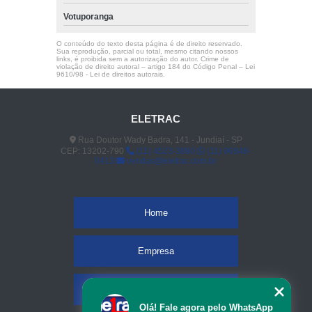
Votuporanga
O conteúdo do texto desta página é de direito reservado.
Sua reprodução, parcial ou total, mesmo citando nossos
links, é proibida sem a autorização do autor. Crime de
violação de direito autoral – artigo 184 do Código Penal –
Lei
9610/98 - Lei de direitos autorais
.
ELETRAC
Rua Doutor Wady Badra, 141 - Jundiaí - SP
CEP: 13202-790
(11) 4523-3890
(11) 96848-
0413
vendas@eletrac.com.br
Home
Empresa
Missão
Olá! Fale agora pelo WhatsApp