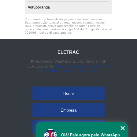
Votuporanga
O conteúdo do texto desta página é de direito reservado.
Sua reprodução, parcial ou total, mesmo citando nossos
links, é proibida sem a autorização do autor. Crime de
violação de direito autoral – artigo 184 do Código Penal –
Lei
9610/98 - Lei de direitos autorais
.
ELETRAC
Rua Doutor Wady Badra, 141 - Jundiaí - SP
CEP: 13202-790
(11) 4523-3890
(11) 96848-
0413
vendas@eletrac.com.br
Home
Empresa
Missão
Olá! Fale agora pelo WhatsApp