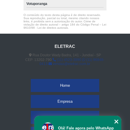
Votuporanga
O conteúdo do texto desta página é de direito reservado.
Sua reprodução, parcial ou total, mesmo citando nossos
links, é proibida sem a autorização do autor. Crime de
violação de direito autoral – artigo 184 do Código Penal –
Lei
9610/98 - Lei de direitos autorais
.
ELETRAC
Rua Doutor Wady Badra, 141 - Jundiaí - SP
CEP: 13202-790
(11) 4523-3890
(11) 96848-
0413
vendas@eletrac.com.br
Home
Empresa
Missão
Olá! Fale agora pelo WhatsApp