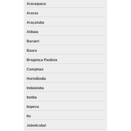
Araraquara
Araras
Araçatuba
Atibaia
Barueri
Bauru
Bragança Paulista
Campinas
Hortolândia
Indaiatuba
Itatiba
Itupeva
Itu
Jaboticabal