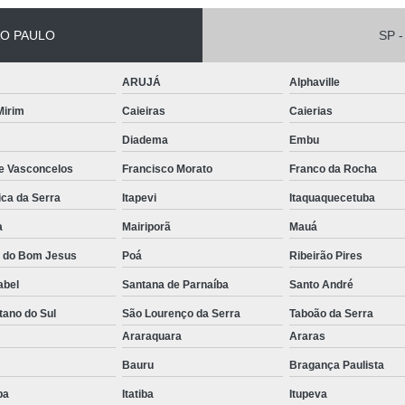
Conserto de Empilha
O PAULO
SP -
Conserto de Empilha
ARUJÁ
Alphaville
Empilhadeira Balançada
 Mirim
Caieiras
Caierias
Empilhadeira Con
Diadema
Embu
Empilhadeira Contra
de Vasconcelos
Francisco Morato
Franco da Rocha
Empilhadeira Contrabal
ica da Serra
Itapevi
Itaquaquecetuba
Empilhadeira Contraba
a
Mairiporã
Mauá
Empilhadeira Contra
a do Bom Jesus
Poá
Ribeirão Pires
Empilhadeira Contra
abel
Santana de Parnaíba
Santo André
Empilhadeira Contrabala
tano do Sul
São Lourenço da Serra
Taboão da Serra
Empilhadeira Contr
o
Araraquara
Araras
Empilhadeira Elétri
Bauru
Bragança Paulista
uba
Itatiba
Itupeva
Empilhadeira à B