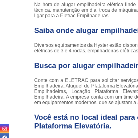
Locaçã
Na hora de alugar empilhadeira elétrica linde
empilha
técnica, manutenção em dia, troca de máquina
ligar para a Eletrac Empilhadeiras!
Loc
empilha
Saiba onde alugar empilhadeir
Manuten
empilha
Diversos equipamentos da Hyster estão disponí
elétricas de 3 e 4 rodas, empilhadeiras elétrica
Palete
manu
Busca por alugar empilhadeira
Peças 
empilha
ska
Conte com a ELETRAC para solicitar serviç
Empilhadeira, Aluguel de Plataforma Elevatóri
Peças 
Empilhadeiras, Locação Plataforma Elevat
empilhadei
Empilhadeira. A empresa conta com um time de p
em equipamentos modernos, que se ajustam a 
Peças 
empilha
Você está no local ideal par
Plataf
Plataforma Elevatória
.
articul
Plataf