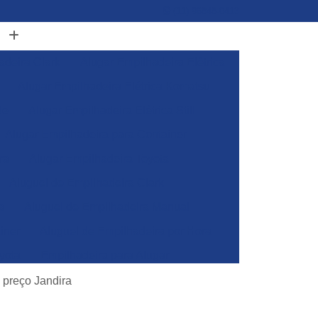
(11) 96848-0413
adeira Clark
Alugar Empilhadeira Elétrica
Alugar Empilhadeira Elétrica Komatsu
de
Alugar Empilhadeira Elétrica Still
Alugar Empilhadeira para Container
ra
Alugar Empilhadeira Toyota
Aluguel de Empilhadeira Clark
a
Aluguel de Empilhadeira Manual
iner
Aluguel de Empilhadeira por Hora
yota
Empilhadeira para Alugar
Empilhadeira Toyota para Alugar
e preço Jandira
Aluguel de Empilhadeira Elétrica Skam