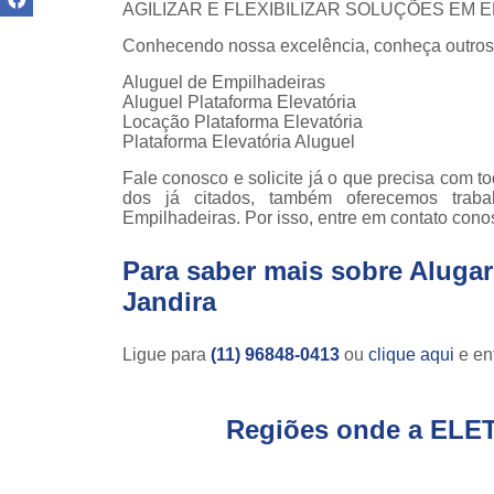
AGILIZAR E FLEXIBILIZAR SOLUÇÕES EM
teso
Conhecendo nossa excelência, conheça outros
Venda
empilha
Aluguel de Empilhadeiras
Aluguel Plataforma Elevatória
Venda
Locação Plataforma Elevatória
empilha
Plataforma Elevatória Aluguel
ska
Fale conosco e solicite já o que precisa com 
Venda de
dos já citados, também oferecemos trab
par
Empilhadeiras. Por isso, entre em contato cono
empilha
Para saber mais sobre Alugar
Jandira
Ligue para
(11) 96848-0413
ou
clique aqui
e ent
Regiões onde a ELE