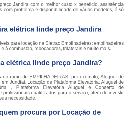
Locação de Plataforma Tesoura Ar
o de
 preço Jandira com o melhor custo x benefício, assistência
deiras
s com problema e disponibilidade de vários modelos, é só
Plataforma Tesoura Aluguel
ar
Assistência Técnica de Empilhadeira
deiras
a elétrica linde preço Jandira
Assistência Técnica
ção de
deiras
Assistência Técnic
veis para locação na Eletrac Empilhadeiras: empilhadeiras
s e à combustão, rebocadores, trilaterais e muito mais.
iras
Assistência Técnic
ais
 elétrica linde preço Jandira?
Assistência Técni
para
deira
Assistência Técnic
m
os do ramo de EMPILHADEIRAS, por exemplo, Aluguel de
a em Jundiaí, Locação de Plataforma Elevatória, Aluguel de
Assistência Técni
para
ória , Plataforma Elevatória Aluguel e Conserto de
ra still
Assistência Técnica p
rofissionais qualificados para o serviço, além de investir
sua necessidade.
para
Assistência Técnica 
deiras
a quem procura por
Locação de
Assistência Técnica para Empilhadeir
ormas
adas
Conserto de Empilhadeira a Gás
ormas