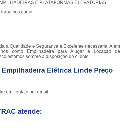
Conserto de Empilhadeira Hyster
 EMPILHADEIRAS E PLATAFORMAS ELEVATÓRIAS
ura
Conserto de Empilhadeira Manu
 trabalhos como:
 de
deiras
Conserto de Empilhadeira Toyo
 de
Conserto para Empilhadeira Industri
deiras
m
Conserto para E
toda a Qualidade e Segurança e Excelente necessária. Além
 peças
Conserto de Empilha
alhos como Empilhadeira para Alugar e Locação de
a
sco,estamos sempre a disposição do cliente.
deiras
Conserto de Empilhad
Conserto de Empil
 Empilhadeira Elétrica Linde Preço
Conserto de Empil
Conserto de Empilha
re em contato por email.
Conserto de Empilhadeira E
Conserto de Empilhad
TRAC atende:
Conserto de Empilhadeira Elétrica Sk
Conserto de Empil