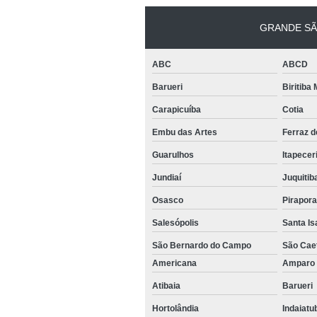
GRANDE SÃ
ABC
ABCD
Barueri
Biritiba
Carapicuíba
Cotia
Embu das Artes
Ferraz 
Guarulhos
Itapecer
Jundiaí
Juquitib
Osasco
Pirapor
Salesópolis
Santa Is
São Bernardo do Campo
São Cae
Americana
Ampar
Atibaia
Barueri
Hortolândia
Indaiat