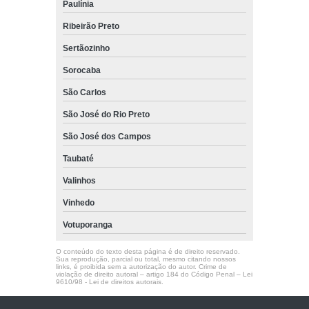
Paulínia
Ribeirão Preto
Sertãozinho
Sorocaba
São Carlos
São José do Rio Preto
São José dos Campos
Taubaté
Valinhos
Vinhedo
Votuporanga
O conteúdo do texto desta página é de direito reservado.
Sua reprodução, parcial ou total, mesmo citando nossos
links, é proibida sem a autorização do autor. Crime de
violação de direito autoral – artigo 184 do Código Penal –
Lei
9610/98 - Lei de direitos autorais
.