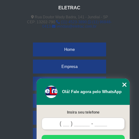
ELETRAC
Rua Doutor Wady Badra, 141 - Jundiaí - SP
CEP: 13202-790
(11) 4523-3890
(11) 96848-
0413
vendas@eletrac.com.br
Home
Empresa
Missão
Olá! Fale agora pelo WhatsApp
Serviços
Insira seu telefone
Contato
Mapa do site