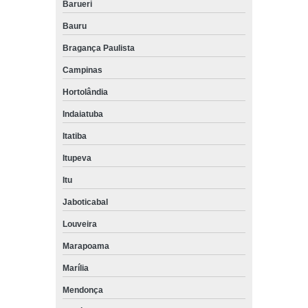
Barueri
Bauru
Bragança Paulista
Campinas
Hortolândia
Indaiatuba
Itatiba
Itupeva
Itu
Jaboticabal
Louveira
Marapoama
Marília
Mendonça