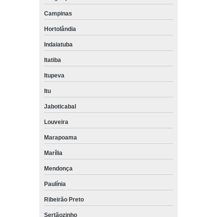
Campinas
Hortolândia
Indaiatuba
Itatiba
Itupeva
Itu
Jaboticabal
Louveira
Marapoama
Marília
Mendonça
Paulínia
Ribeirão Preto
Sertãozinho