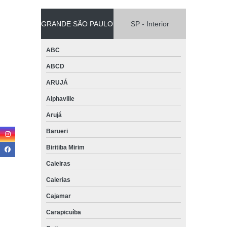
GRANDE SÃO PAULO
SP - Interior
ABC
ABCD
ARUJÁ
Alphaville
Arujá
Barueri
Biritiba Mirim
Caieiras
Caierias
Cajamar
Carapicuíba