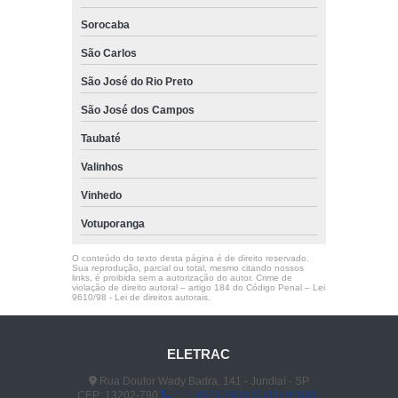
Sorocaba
São Carlos
São José do Rio Preto
São José dos Campos
Taubaté
Valinhos
Vinhedo
Votuporanga
O conteúdo do texto desta página é de direito reservado.
Sua reprodução, parcial ou total, mesmo citando nossos
links, é proibida sem a autorização do autor. Crime de
violação de direito autoral – artigo 184 do Código Penal –
Lei
9610/98 - Lei de direitos autorais
.
ELETRAC
Rua Doutor Wady Badra, 141 - Jundiaí - SP
CEP: 13202-790
(11) 4523-3890
(11) 96848-