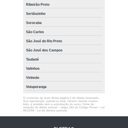
Ribeirão Preto
Sertãozinho
Sorocaba
São Carlos
São José do Rio Preto
São José dos Campos
Taubaté
Valinhos
Vinhedo
Votuporanga
O conteúdo do texto desta página é de direito reservado.
Sua reprodução, parcial ou total, mesmo citando nossos
links, é proibida sem a autorização do autor. Crime de
violação de direito autoral – artigo 184 do Código Penal –
Lei
9610/98 - Lei de direitos autorais
.