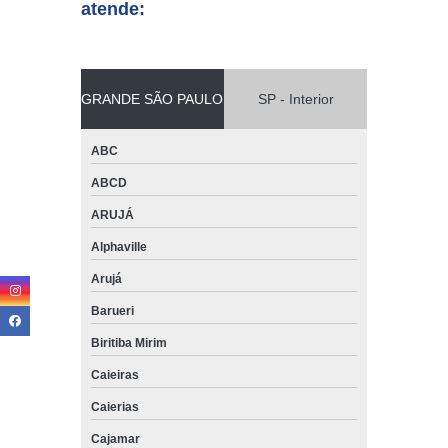
atende:
GRANDE SÃO PAULO
SP - Interior
ABC
ABCD
ARUJÁ
Alphaville
Arujá
Barueri
Biritiba Mirim
Caieiras
Caierias
Cajamar