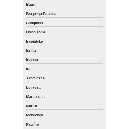
Bauru
Bragança Paulista
Campinas
Hortolândia
Indaiatuba
Itatiba
Itupeva
Itu
Jaboticabal
Louveira
Marapoama
Marília
Mendonça
Paulínia