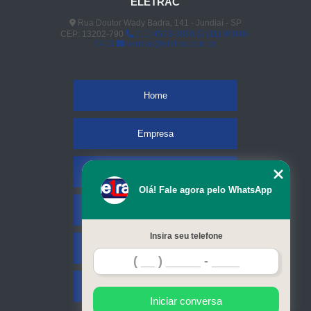
ELETRAC
Rua Doutor Wady Badra, 141 - Jundiaí - SP
CEP: 13202-790
(11) 4523-3890
(11) 96848-
0413
vendas@eletrac.com.br
Home
Empresa
Missão
Olá! Fale agora pelo WhatsApp
Serviços
Insira seu telefone
Contato
Mapa do site
Iniciar conversa