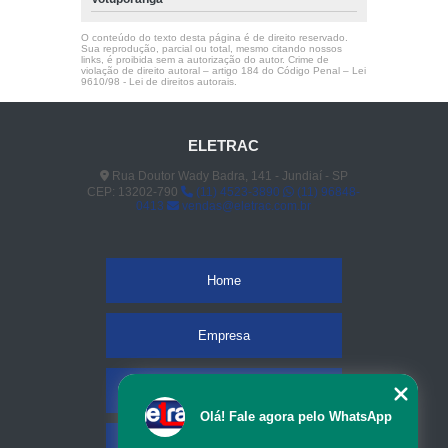
O conteúdo do texto desta página é de direito reservado.
Sua reprodução, parcial ou total, mesmo citando nossos
links, é proibida sem a autorização do autor. Crime de
violação de direito autoral – artigo 184 do Código Penal –
Lei
9610/98 - Lei de direitos autorais
.
ELETRAC
Rua Doutor Wady Badra, 141 - Jundiaí - SP
CEP: 13202-790
(11) 4523-3890
(11) 96848-
0413
vendas@eletrac.com.br
Home
Empresa
Missão
Olá! Fale agora pelo WhatsApp
Serviços