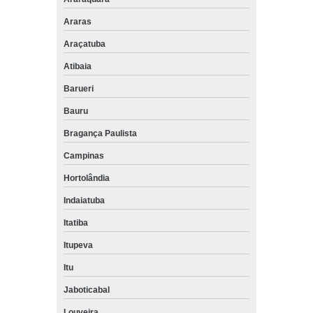
Araras
Araçatuba
Atibaia
Barueri
Bauru
Bragança Paulista
Campinas
Hortolândia
Indaiatuba
Itatiba
Itupeva
Itu
Jaboticabal
Louveira