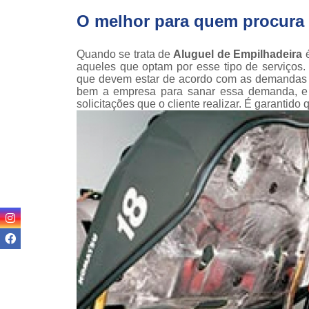
teso
O melhor para quem procura 
Venda
empilha
Quando se trata de
Aluguel de Empilhadeira
é
aqueles que optam por esse tipo de serviços.
Venda
que devem estar de acordo com as demandas ap
empilha
bem a empresa para sanar essa demanda, e 
ska
solicitações que o cliente realizar. É garantido
Venda de
par
empilha