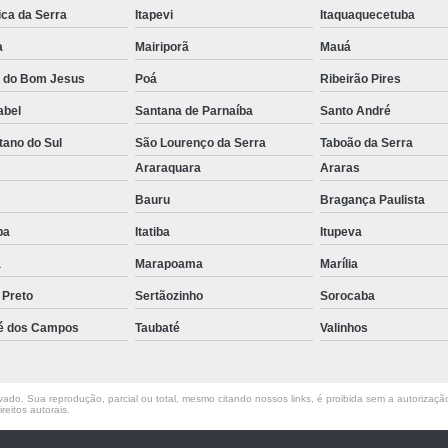
ica da Serra
Itapevi
Itaquaquecetuba
Empilhadeira Elétrica Lateral Jaguar
a
Mairiporã
Mauá
Empilhadeira El
a do Bom Jesus
Poá
Ribeirão Pires
Empilhadeira Elétri
abel
Santana de Parnaíba
Santo André
Empilhadeira Elétrica Retrátil Franco 
tano do Sul
São Lourenço da Serra
Taboão da Serra
Empilhadeira Elétrica Tracionária 
o
Araraquara
Araras
Empilhadeira Retrátil Elétrica Barueri
Bauru
Bragança Paulista
Empilhadeira Elétrica Paletrans
uba
Itatiba
Itupeva
Empilhadeira Paletrans
a
Marapoama
Marília
Empilhadeira Paletrans Le1034
 Preto
Sertãozinho
Sorocaba
Empilhadeira Paletrans Pr1
é dos Campos
Taubaté
Valinhos
Empilhadeira Paletrans Pt164
Empilhadeira Paletrans Px 12
ado. Sua reprodução, parcial ou total, mesmo citando nossos links, é proibida sem a autorização 
reitos autorais
.
Empilhadeira Retrátil Paletrans