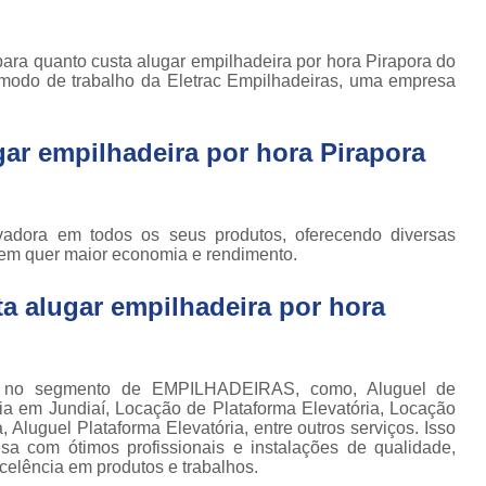
Locação de Plataforma Tesoura Ar
o de
deiras
Plataforma Tesoura Aluguel
ra quanto custa alugar empilhadeira por hora Pirapora do
ar
odo de trabalho da Eletrac Empilhadeiras, uma empresa
Assistência Técnica de Empilhadeira
deiras
Assistência Técnica
ção de
deiras
ar empilhadeira por hora Pirapora
Assistência Técnic
iras
Assistência Técnic
ais
Assistência Técni
ovadora em todos os seus produtos, oferecendo diversas
para
em quer maior economia e rendimento.
deira
Assistência Técnic
m
a alugar empilhadeira por hora
Assistência Técni
para
ra still
Assistência Técnica p
para
Assistência Técnica 
deiras
 no segmento de EMPILHADEIRAS, como, Aluguel de
ria em Jundiaí, Locação de Plataforma Elevatória, Locação
Assistência Técnica para Empilhadeir
ormas
 Aluguel Plataforma Elevatória, entre outros serviços. Isso
adas
a com ótimos profissionais e instalações de qualidade,
Conserto de Empilhadeira a Gás
celência em produtos e trabalhos.
ormas