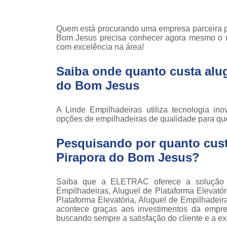
Locaçã
empilha
Quem está procurando uma empresa parceira pa
Loc
Bom Jesus precisa conhecer agora mesmo o m
empilha
com excelência na área!
Manuten
empilha
Saiba onde quanto custa alug
do Bom Jesus
Palete
manu
A Linde Empilhadeiras utiliza tecnologia in
Peças 
opções de empilhadeiras de qualidade para qu
empilha
ska
Pesquisando por quanto cust
Peças 
Pirapora do Bom Jesus?
empilhadei
Peças 
empilha
Saiba que a ELETRAC oferece a solução
Empilhadeiras, Aluguel de Plataforma Elevató
Plataf
Plataforma Elevatória, Aluguel de Empilhadeira,
articul
acontece graças aos investimentos da empres
buscando sempre a satisfação do cliente e a ex
Plataf