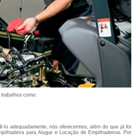
Conserto de Empilha
Conserto de Empilha
Empilhadeira Balançada
Empilhadeira Con
Empilhadeira Contra
Empilhadeira Contrabal
Empilhadeira Contraba
Empilhadeira Contra
Empilhadeira Contra
 trabalhos como:
Empilhadeira Contrabala
Empilhadeira Contr
Empilhadeira Elétri
dê-lo adequadamente, nós oferecermos, além do que já foi
mpilhadeira para Alugar e Locação de Empilhadeiras. Por
Empilhadeira à B