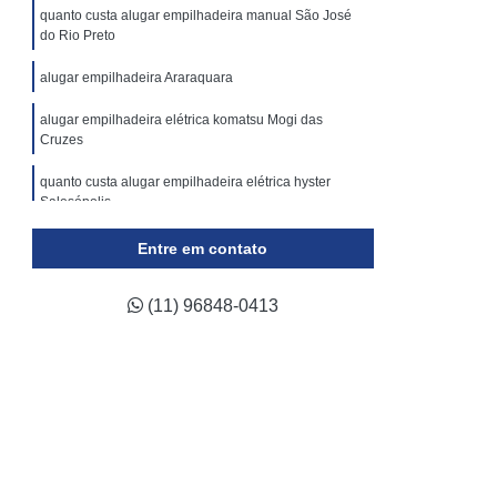
ticulada
Locação Plataforma Tesoura
quanto custa alugar empilhadeira manual São José
do Rio Preto
Plataforma Tipo Tesoura Aluguel
alugar empilhadeira Araraquara
Assistência Técnica de Empilhadeira a Gás
 de Empilhadeira Elétrica
alugar empilhadeira elétrica komatsu Mogi das
Cruzes
a de Empilhadeira Hyster
quanto custa alugar empilhadeira elétrica hyster
a de Empilhadeira Komatsu
Salesópolis
ca de Empilhadeira Skam
quanto custa alugar empilhadeira elétrica hyster ABC
Entre em contato
a de Empilhadeira Toyota
(11) 96848-0413
ca de Empilhadeira Yale
ara Empilhadeira Industrial
para Empilhadeira Retrátil
a Trilateral
Conserto de Empilhadeira
Conserto de Empilhadeira Elétrica