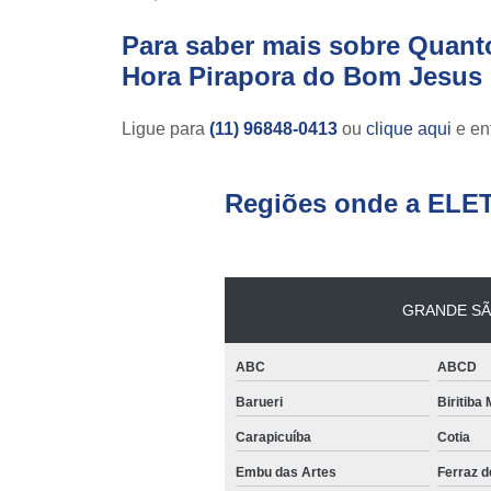
Para saber mais sobre Quant
Hora Pirapora do Bom Jesus
Ligue para
(11) 96848-0413
ou
clique aqui
e ent
Regiões onde a ELE
GRANDE SÃ
ABC
ABCD
Barueri
Biritiba
Carapicuíba
Cotia
Embu das Artes
Ferraz 