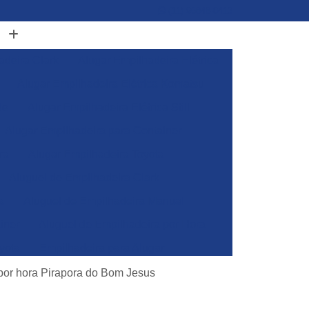
(11) 96848-0413
adeira Clark
Alugar Empilhadeira Elétrica
Alugar Empilhadeira Elétrica Komatsu
de
Alugar Empilhadeira Elétrica Still
Alugar Empilhadeira para Container
ra
Alugar Empilhadeira Toyota
Aluguel de Empilhadeira Clark
a
Aluguel de Empilhadeira Manual
iner
Aluguel de Empilhadeira por Hora
yota
Empilhadeira para Alugar
Empilhadeira Toyota para Alugar
 por hora Pirapora do Bom Jesus
Aluguel de Empilhadeira Elétrica Skam