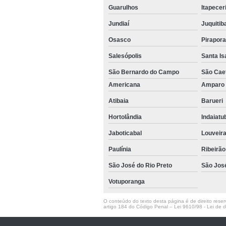
Guarulhos
Itapecer
Jundiaí
Juquitib
Osasco
Pirapor
Salesópolis
Santa Is
São Bernardo do Campo
São Cae
Americana
Ampar
Atibaia
Barueri
Hortolândia
Indaiat
Jaboticabal
Louveir
Paulínia
Ribeirão
São José do Rio Preto
São Jos
Votuporanga
O conteúdo do texto desta página é de direito reserv
artigo 184 do Código Penal –
Lei 9610/98 - Lei de di