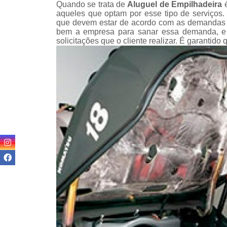
Quando se trata de
Aluguel de Empilhadeira
é
teso
aqueles que optam por esse tipo de serviços.
que devem estar de acordo com as demandas ap
Venda
bem a empresa para sanar essa demanda, e 
empilha
solicitações que o cliente realizar. É garantido
Venda
empilha
ska
Venda de
par
empilha