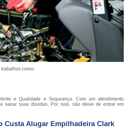
Conserto de Empilha
Conserto de Empilha
Empilhadeira Balançada
Empilhadeira Con
Empilhadeira Contra
Empilhadeira Contrabal
 trabalhos como:
Empilhadeira Contraba
Empilhadeira Contra
Empilhadeira Contra
elente e Qualidade e Segurança. Com um atendimento
Empilhadeira Contrabala
de sanar suas dúvidas. Por isso, não deixe de entrar em
Empilhadeira Contr
Empilhadeira Elétri
o Custa Alugar Empilhadeira Clark
Empilhadeira à B