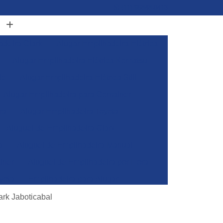
(11) 96848-0413
adeira Clark
Alugar Empilhadeira Elétrica
Alugar Empilhadeira Elétrica Komatsu
de
Alugar Empilhadeira Elétrica Still
Alugar Empilhadeira para Container
ra
Alugar Empilhadeira Toyota
Aluguel de Empilhadeira Clark
a
Aluguel de Empilhadeira Manual
iner
Aluguel de Empilhadeira por Hora
yota
Empilhadeira para Alugar
Empilhadeira Toyota para Alugar
ark Jaboticabal
Aluguel de Empilhadeira Elétrica Skam