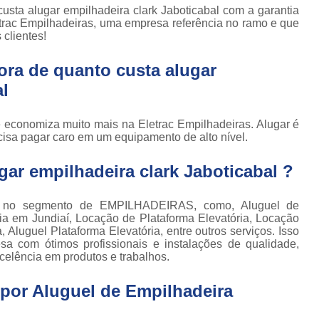
Locação de Plataforma Tesoura Ar
o de
usta alugar empilhadeira clark Jaboticabal com a garantia
deiras
etrac Empilhadeiras, uma empresa referência no ramo e que
Plataforma Tesoura Aluguel
clientes!
ar
Assistência Técnica de Empilhadeira
deiras
ora de quanto custa alugar
Assistência Técnica
ção de
al
deiras
Assistência Técnic
iras
te economiza muito mais na Eletrac Empilhadeiras. Alugar é
Assistência Técnic
ais
cisa pagar caro em um equipamento de alto nível.
Assistência Técni
para
ar empilhadeira clark Jaboticabal ?
deira
Assistência Técnic
m
Assistência Técni
para
 no segmento de EMPILHADEIRAS, como, Aluguel de
ra still
ria em Jundiaí, Locação de Plataforma Elevatória, Locação
Assistência Técnica p
 Aluguel Plataforma Elevatória, entre outros serviços. Isso
para
a com ótimos profissionais e instalações de qualidade,
Assistência Técnica 
deiras
celência em produtos e trabalhos.
Assistência Técnica para Empilhadeir
ormas
por Aluguel de Empilhadeira
adas
Conserto de Empilhadeira a Gás
ormas