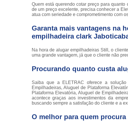
Locaçã
Quem está querendo cotar preço para quanto c
empilha
de um preço excelente, precisa conhecer a El
atua com seriedade e comprometimento com os 
Loc
empilha
Garanta mais vantagens na h
Manuten
empilhadeira clark Jaboticab
empilha
Palete
Na hora de alugar empilhadeiras Still, o clien
manu
uma grande vantagem, já que o cliente não pre
Peças 
Procurando quanto custa alug
empilha
ska
Peças 
Saiba que a ELETRAC oferece a solução
empilhadei
Empilhadeiras, Aluguel de Plataforma Elevató
Plataforma Elevatória, Aluguel de Empilhadeira,
Peças 
acontece graças aos investimentos da empres
empilha
buscando sempre a satisfação do cliente e a ex
Plataf
O melhor para quem procura 
articul
Plataf