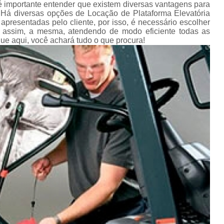
Conserto de Empilhadeira Hyster
 importante entender que existem diversas vantagens para
ura
 Há diversas opções de Locação de Plataforma Elevatória
Conserto de Empilhadeira Manu
resentadas pelo cliente, por isso, é necessário escolher
 de
assim, a mesma, atendendo de modo eficiente todas as
deiras
Conserto de Empilhadeira Toyo
 que aqui, você achará tudo o que procura!
 de
Conserto para Empilhadeira Industri
deiras
m
Conserto para E
 peças
Conserto de Empilha
a
deiras
Conserto de Empilhad
Conserto de Empil
Conserto de Empil
Conserto de Empilha
Conserto de Empilhadeira E
Conserto de Empilhad
Conserto de Empilhadeira Elétrica Sk
Conserto de Empil