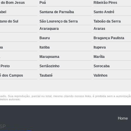
a do Bom Jesus
Poá
Ribeirão Pires
Empilhadeira Elétrica Lateral Jaguar
abel
Santana de Parnaíba
Santo André
Empilhadeira El
tano do Sul
São Lourenço da Serra
Taboão da Serra
Empilhadeira Elétri
o
Araraquara
Araras
Empilhadeira Elétrica Retrátil Franco 
Bauru
Bragança Paulista
Empilhadeira Elétrica Tracionária 
uba
Itatiba
Itupeva
Empilhadeira Retrátil Elétrica Barueri
a
Marapoama
Marília
Empilhadeira Elétrica Paletrans
 Preto
Sertãozinho
Sorocaba
Empilhadeira Paletrans
é dos Campos
Taubaté
Valinhos
Empilhadeira Paletrans Le1034
Empilhadeira Paletrans Pr1
ado. Sua reprodução, parcial ou total, mesmo citando nossos links, é proibida sem a autorização 
reitos autorais
.
Empilhadeira Paletrans Pt164
Empilhadeira Paletrans Px 12
Home
Empilhadeira Retrátil Paletrans
 SP