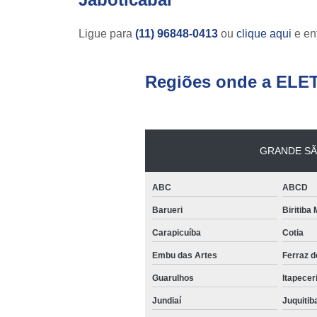
Ligue para
(11) 96848-0413
ou
clique aqui
e ent
Regiões onde a ELE
GRANDE SÃ
ABC
ABCD
Barueri
Biritiba
Carapicuíba
Cotia
Embu das Artes
Ferraz 
Guarulhos
Itapecer
Jundiaí
Juquitib