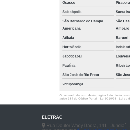
Osasco
Pirapor
Salesópolis
Santa Is
São Bernardo do Campo
São Cae
Americana
Ampar
Atibaia
Barueri
Hortolândia
Indaiat
Jaboticabal
Louveir
Paulínia
Ribeirão
São José do Rio Preto
São Jos
Votuporanga
O conteúdo do texto desta página é de direito reserv
artigo 184 do Código Penal –
Lei 9610/98 - Lei de di
ELETRAC
Rua Doutor Wady Badra, 141 - Jundiaí -