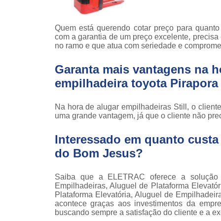
Locaçã
empilha
Quem está querendo cotar preço para quanto 
Loc
com a garantia de um preço excelente, precisa
empilha
no ramo e que atua com seriedade e compromet
Manuten
empilha
Garanta mais vantagens na h
empilhadeira toyota Pirapor
Palete
manu
Na hora de alugar empilhadeiras Still, o clien
Peças 
uma grande vantagem, já que o cliente não pre
empilha
ska
Interessado em quanto custa 
Peças 
do Bom Jesus?
empilhadei
Peças 
empilha
Saiba que a ELETRAC oferece a solução
Empilhadeiras, Aluguel de Plataforma Elevató
Plataf
Plataforma Elevatória, Aluguel de Empilhadeira,
articul
acontece graças aos investimentos da empres
buscando sempre a satisfação do cliente e a ex
Plataf