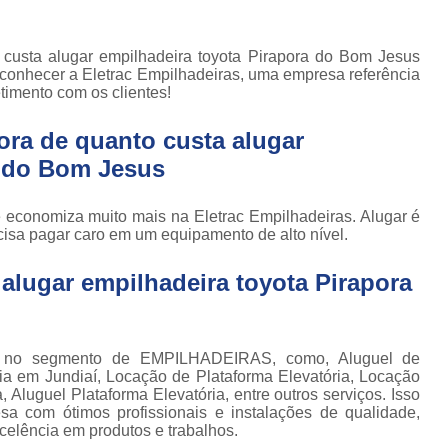
Locação de Plataforma Tesoura Ar
o de
deiras
Plataforma Tesoura Aluguel
custa alugar empilhadeira toyota Pirapora do Bom Jesus
ar
 conhecer a Eletrac Empilhadeiras, uma empresa referência
Assistência Técnica de Empilhadeira
deiras
imento com os clientes!
Assistência Técnica
ção de
deiras
ora de quanto custa alugar
Assistência Técnic
a do Bom Jesus
iras
Assistência Técnic
ais
Assistência Técni
te economiza muito mais na Eletrac Empilhadeiras. Alugar é
para
cisa pagar caro em um equipamento de alto nível.
deira
Assistência Técnic
m
alugar empilhadeira toyota Pirapora
Assistência Técni
para
ra still
Assistência Técnica p
para
Assistência Técnica 
deiras
 no segmento de EMPILHADEIRAS, como, Aluguel de
ria em Jundiaí, Locação de Plataforma Elevatória, Locação
Assistência Técnica para Empilhadeir
ormas
 Aluguel Plataforma Elevatória, entre outros serviços. Isso
adas
a com ótimos profissionais e instalações de qualidade,
Conserto de Empilhadeira a Gás
celência em produtos e trabalhos.
ormas