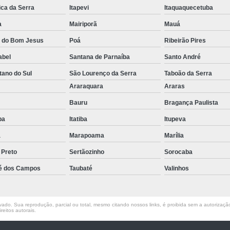
ica da Serra
Itapevi
Itaquaquecetuba
Empilhadeira Elétrica Lateral Jaguar
a
Mairiporã
Mauá
Empilhadeira El
a do Bom Jesus
Poá
Ribeirão Pires
Empilhadeira Elétri
abel
Santana de Parnaíba
Santo André
Empilhadeira Elétrica Retrátil Franco 
tano do Sul
São Lourenço da Serra
Taboão da Serra
Empilhadeira Elétrica Tracionária 
o
Araraquara
Araras
Empilhadeira Retrátil Elétrica Barueri
Bauru
Bragança Paulista
Empilhadeira Elétrica Paletrans
uba
Itatiba
Itupeva
Empilhadeira Paletrans
a
Marapoama
Marília
Empilhadeira Paletrans Le1034
 Preto
Sertãozinho
Sorocaba
Empilhadeira Paletrans Pr1
é dos Campos
Taubaté
Valinhos
Empilhadeira Paletrans Pt164
Empilhadeira Paletrans Px 12
ado. Sua reprodução, parcial ou total, mesmo citando nossos links, é proibida sem a autorização 
reitos autorais
.
Empilhadeira Retrátil Paletrans