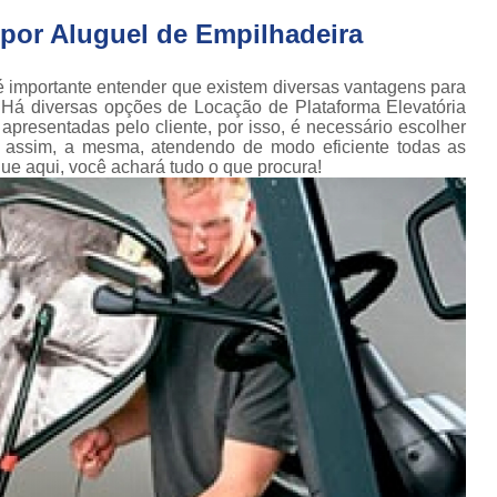
Conserto de Empilhadeira Hyster
ura
por Aluguel de Empilhadeira
Conserto de Empilhadeira Manu
 de
deiras
Conserto de Empilhadeira Toyo
 importante entender que existem diversas vantagens para
 Há diversas opções de Locação de Plataforma Elevatória
 de
Conserto para Empilhadeira Industri
resentadas pelo cliente, por isso, é necessário escolher
deiras
assim, a mesma, atendendo de modo eficiente todas as
m
Conserto para E
 que aqui, você achará tudo o que procura!
 peças
Conserto de Empilha
a
deiras
Conserto de Empilhad
Conserto de Empil
Conserto de Empil
Conserto de Empilha
Conserto de Empilhadeira E
Conserto de Empilhad
Conserto de Empilhadeira Elétrica Sk
Conserto de Empil