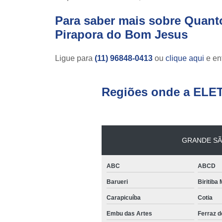
Para saber mais sobre Quant
Pirapora do Bom Jesus
Ligue para
(11) 96848-0413
ou
clique aqui
e ent
Regiões onde a ELE
GRANDE SÃ
ABC
ABCD
Barueri
Biritiba
Carapicuíba
Cotia
Embu das Artes
Ferraz 