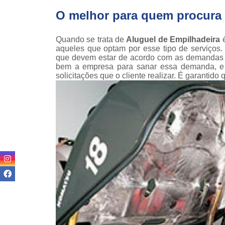
teso
O melhor para quem procura 
Venda
empilha
Quando se trata de
Aluguel de Empilhadeira
é
aqueles que optam por esse tipo de serviços.
Venda
que devem estar de acordo com as demandas ap
empilha
bem a empresa para sanar essa demanda, e 
ska
solicitações que o cliente realizar. É garantido
Venda de
par
empilha