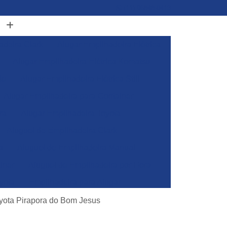
(11) 96848-0413
adeira Clark
Alugar Empilhadeira Elétrica
Alugar Empilhadeira Elétrica Komatsu
de
Alugar Empilhadeira Elétrica Still
Alugar Empilhadeira para Container
ra
Alugar Empilhadeira Toyota
Aluguel de Empilhadeira Clark
a
Aluguel de Empilhadeira Manual
iner
Aluguel de Empilhadeira por Hora
yota
Empilhadeira para Alugar
Empilhadeira Toyota para Alugar
oyota Pirapora do Bom Jesus
Aluguel de Empilhadeira Elétrica Skam