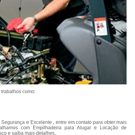
Conserto de Empilha
Conserto de Empilha
Empilhadeira Balançada
Empilhadeira Con
Empilhadeira Contra
Empilhadeira Contrabal
Empilhadeira Contraba
Empilhadeira Contra
Empilhadeira Contra
 trabalhos como:
Empilhadeira Contrabala
Empilhadeira Contr
Empilhadeira Elétri
Segurança e Excelente , entre em contato para obter mais
abalhamos com Empilhadeira para Alugar e Locação de
Empilhadeira à B
sco e saiba mais detalhes.