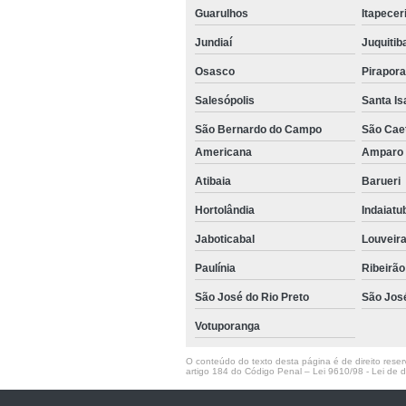
Guarulhos
Itapecer
Jundiaí
Juquitib
Osasco
Pirapor
Salesópolis
Santa Is
São Bernardo do Campo
São Cae
Americana
Ampar
Atibaia
Barueri
Hortolândia
Indaiat
Jaboticabal
Louveir
Paulínia
Ribeirão
São José do Rio Preto
São Jos
Votuporanga
O conteúdo do texto desta página é de direito reserv
artigo 184 do Código Penal –
Lei 9610/98 - Lei de di