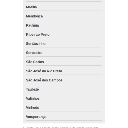
Marília
Mendonça
Paulínia
Ribeirão Preto
Sertãozinho
Sorocaba
São Carlos
São José do Rio Preto
São José dos Campos
Taubaté
Valinhos
Vinhedo
Votuporanga
O conteúdo do texto desta página é de direito reservado.