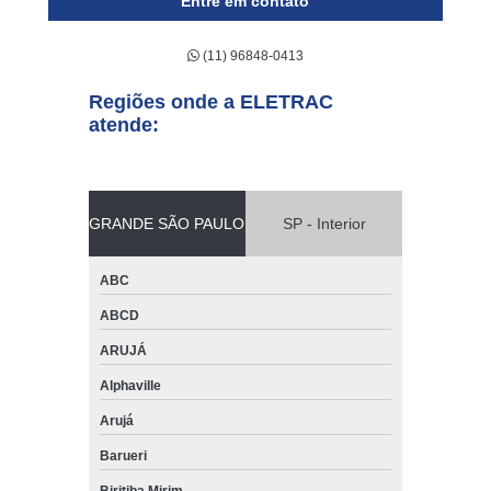
Entre em contato
(11) 96848-0413
Regiões onde a ELETRAC
atende:
GRANDE SÃO PAULO
SP - Interior
ABC
ABCD
ARUJÁ
Alphaville
Arujá
Barueri
Biritiba Mirim