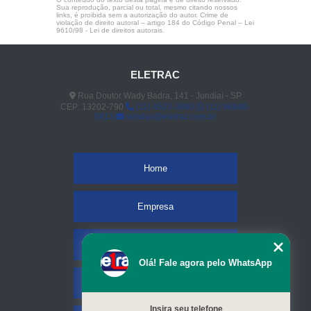
Sua reprodução, parcial ou total, mesmo citando nossos
links, é proibida sem a autorização do autor. Crime de
violação de direito autoral – artigo 184 do Código Penal –
Lei
9610/98 - Lei de direitos autorais
.
ELETRAC
Rua Doutor Wady Badra, 141 - Jundiaí - SP
CEP: 13202-790
(11) 4523-3890
(11) 96848-
0413
vendas@eletrac.com.br
Home
Empresa
Missão
Olá! Fale agora pelo WhatsApp
Serviços
Insira seu telefone