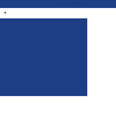
(11) 96848-0413
adeira Clark
Alugar Empilhadeira Elétrica
Alugar Empilhadeira Elétrica Komatsu
de
Alugar Empilhadeira Elétrica Still
Alugar Empilhadeira para Container
ra
Alugar Empilhadeira Toyota
Aluguel de Empilhadeira Clark
a
Aluguel de Empilhadeira Manual
iner
Aluguel de Empilhadeira por Hora
yota
Empilhadeira para Alugar
Empilhadeira Toyota para Alugar
Aluguel de Empilhadeira Elétrica Skam