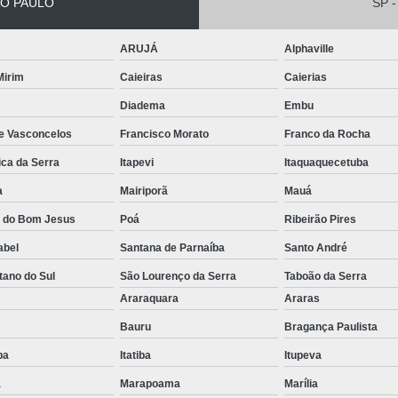
O PAULO
SP -
Conserto de Empilha
ARUJÁ
Alphaville
Conserto de Empilha
 Mirim
Caieiras
Caierias
Empilhadeira Balançada
Diadema
Embu
Empilhadeira Con
de Vasconcelos
Francisco Morato
Franco da Rocha
Empilhadeira Contra
ica da Serra
Itapevi
Itaquaquecetuba
Empilhadeira Contrabal
a
Mairiporã
Mauá
Empilhadeira Contraba
a do Bom Jesus
Poá
Ribeirão Pires
Empilhadeira Contra
abel
Santana de Parnaíba
Santo André
Empilhadeira Contra
tano do Sul
São Lourenço da Serra
Taboão da Serra
Empilhadeira Contrabala
o
Araraquara
Araras
Bauru
Bragança Paulista
Empilhadeira Contr
uba
Itatiba
Itupeva
Empilhadeira Elétri
a
Marapoama
Marília
Empilhadeira à B