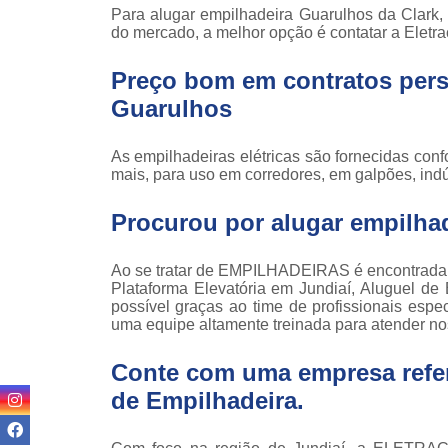
Locaçã
Para alugar empilhadeira Guarulhos da Clark, S
empilha
do mercado, a melhor opção é contatar a Elet
Loc
Preço bom em contratos pers
empilha
Guarulhos
Manuten
empilha
As empilhadeiras elétricas são fornecidas con
Palete
mais, para uso em corredores, em galpões, indús
manu
Procurou por alugar empilha
Peças 
empilha
ska
Ao se tratar de EMPILHADEIRAS é encontrada
Peças 
Plataforma Elevatória em Jundiaí, Aluguel de
empilhadei
possível graças ao time de profissionais esp
uma equipe altamente treinada para atender nos
Peças 
empilha
Conte com uma empresa refe
Plataf
de Empilhadeira
.
articul
Plataf