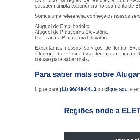
Com foco na região de Jundiaí, a ELETRAC o
teso
possuem ampla experiência no segmento de
Venda
Somos uma refêrencia, conheça os nossos serv
empilha
Aluguel de Empilhadeira
Venda
Aluguel de Plataforma Elevatória
empilha
Locação de Plataforma Elevatória
ska
Executamos nossos serviços de forma Exc
Venda de
diferenciado e cuidadoso, teremos o prazer 
par
contato para saber mais.
empilha
Para saber mais sobre Aluga
Ligue para
(11) 96848-0413
ou
clique aqui
e ent
Regiões onde a ELE