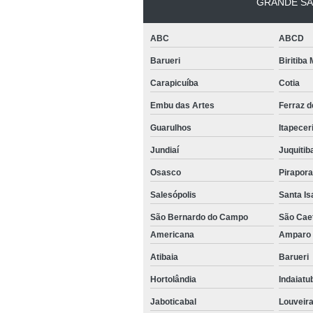
GRANDE SÃ
ABC
ABCD
Barueri
Biritiba
Carapicuíba
Cotia
Embu das Artes
Ferraz 
Guarulhos
Itapecer
Jundiaí
Juquitib
Osasco
Pirapor
Salesópolis
Santa Is
São Bernardo do Campo
São Cae
Americana
Ampar
Atibaia
Barueri
Hortolândia
Indaiat
Jaboticabal
Louveir