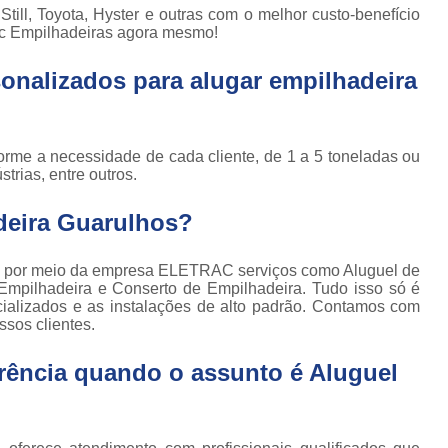
Locação de Plataforma Tesoura Ar
o de
till, Toyota, Hyster e outras com o melhor custo-benefício
deiras
rac Empilhadeiras agora mesmo!
Plataforma Tesoura Aluguel
ar
onalizados para alugar empilhadeira
Assistência Técnica de Empilhadeira
deiras
Assistência Técnica
ção de
deiras
Assistência Técnic
forme a necessidade de cada cliente, de 1 a 5 toneladas ou
iras
trias, entre outros.
Assistência Técnic
ais
Assistência Técni
deira Guarulhos?
para
deira
Assistência Técnic
m
 por meio da empresa ELETRAC serviços como Aluguel de
Assistência Técni
para
 Empilhadeira e Conserto de Empilhadeira. Tudo isso só é
ra still
ecializados e as instalações de alto padrão. Contamos com
Assistência Técnica p
sos clientes.
para
Assistência Técnica 
deiras
rência quando o assunto é
Aluguel
Assistência Técnica para Empilhadeir
ormas
adas
Conserto de Empilhadeira a Gás
ormas