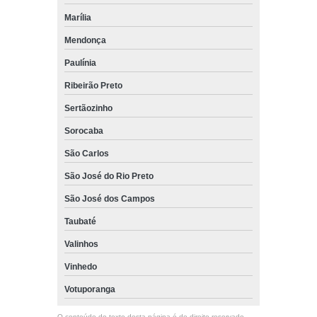
Marília
Mendonça
Paulínia
Ribeirão Preto
Sertãozinho
Sorocaba
São Carlos
São José do Rio Preto
São José dos Campos
Taubaté
Valinhos
Vinhedo
Votuporanga
O conteúdo do texto desta página é de direito reservado.