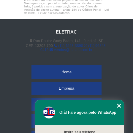
Sua reprodução, parcial ou total, mesmo citando nossos
links, é proibida sem a autorização do autor. Crime de
violação de direito autoral – artigo 184 do Código Penal –
Lei
9610/98 - Lei de direitos autorais
.
ELETRAC
Rua Doutor Wady Badra, 141 - Jundiaí - SP
CEP: 13202-790
(11) 4523-3890
(11) 96848-
0413
vendas@eletrac.com.br
Home
Empresa
Missão
Olá! Fale agora pelo WhatsApp
Serviços
Insira seu telefone