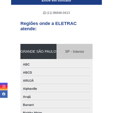
Entre em contato
(11) 96848-0413
Regiões onde a ELETRAC
atende:
GRANDE SÃO PAULO
SP - Interior
ABC
ABCD
ARUJÁ
Alphaville
Arujá
Barueri