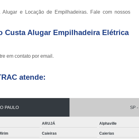
Conserto de Empilha
 Alugar e Locação de Empilhadeiras. Fale com nossos
Conserto de Empilha
Empilhadeira Balançada
 Custa Alugar Empilhadeira Elétrica
Empilhadeira Con
Empilhadeira Contra
re em contato por email.
Empilhadeira Contrabal
Empilhadeira Contraba
TRAC atende:
Empilhadeira Contra
Empilhadeira Contra
Empilhadeira Contrabala
O PAULO
SP -
Empilhadeira Contr
ARUJÁ
Alphaville
Empilhadeira Elétri
 Mirim
Caieiras
Caierias
Empilhadeira à B