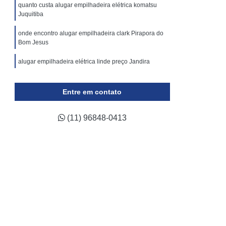
ticulada
Locação Plataforma Tesoura
quanto custa alugar empilhadeira elétrica komatsu
Juquitiba
Plataforma Tipo Tesoura Aluguel
onde encontro alugar empilhadeira clark Pirapora do
Assistência Técnica de Empilhadeira a Gás
Bom Jesus
 de Empilhadeira Elétrica
alugar empilhadeira elétrica linde preço Jandira
a de Empilhadeira Hyster
quanto custa alugar empilhadeira clark Biritiba Mirim
a de Empilhadeira Komatsu
Entre em contato
ca de Empilhadeira Skam
(11) 96848-0413
a de Empilhadeira Toyota
ca de Empilhadeira Yale
ara Empilhadeira Industrial
para Empilhadeira Retrátil
a Trilateral
Conserto de Empilhadeira
Conserto de Empilhadeira Elétrica