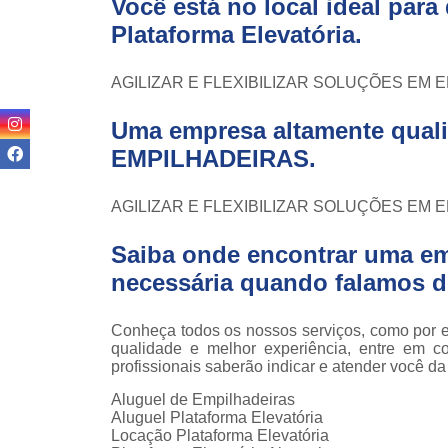
Você está no local ideal par
teso
Plataforma Elevatória
.
Venda
empilha
AGILIZAR E FLEXIBILIZAR SOLUÇÕES EM
Venda
empilha
Uma empresa altamente quali
ska
EMPILHADEIRAS.
Venda de
par
empilha
AGILIZAR E FLEXIBILIZAR SOLUÇÕES EM
Saiba onde encontrar uma em
necessária quando falamos d
Conheça todos os nossos serviços, como por e
qualidade e melhor experiência, entre em c
profissionais saberão indicar e atender você d
Aluguel de Empilhadeiras
Aluguel Plataforma Elevatória
Locação Plataforma Elevatória