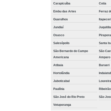
Carapicuíba
Cotia
Embu das Artes
Ferraz 
Guarulhos
Itapecer
Jundiaí
Juquitib
Osasco
Pirapor
Salesópolis
Santa Is
São Bernardo do Campo
São Cae
Americana
Ampar
Atibaia
Barueri
Hortolândia
Indaiat
Jaboticabal
Louveir
Paulínia
Ribeirão
São José do Rio Preto
São Jos
Votuporanga