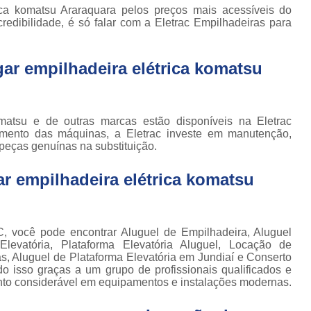
Locação de Plataforma Tesoura Ar
o de
ica komatsu Araraquara pelos preços mais acessíveis do
deiras
edibilidade, é só falar com a Eletrac Empilhadeiras para
Plataforma Tesoura Aluguel
ar
Assistência Técnica de Empilhadeira
deiras
ar empilhadeira elétrica komatsu
Assistência Técnica
ção de
deiras
Assistência Técnic
iras
Komatsu e de outras marcas estão disponíveis na Eletrac
Assistência Técnic
ais
amento das máquinas, a Eletrac investe em manutenção,
peças genuínas na substituição.
Assistência Técni
para
deira
Assistência Técnic
r empilhadeira elétrica komatsu
m
Assistência Técni
para
ra still
Assistência Técnica p
, você pode encontrar Aluguel de Empilhadeira, Aluguel
para
Assistência Técnica 
Elevatória, Plataforma Elevatória Aluguel, Locação de
deiras
as, Aluguel de Plataforma Elevatória em Jundiaí e Conserto
Assistência Técnica para Empilhadeir
udo isso graças a um grupo de profissionais qualificados e
ormas
nto considerável em equipamentos e instalações modernas.
adas
Conserto de Empilhadeira a Gás
ormas