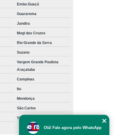
Embu Guaçú
teria de Lítio Hortolândia
Guararema
alançada de Lítio Campinas
Jandira
io Contrabalançada Vinhedo
Mogi das Cruzes
linhos
Empilhadeira de Lítio Jundiaí
Rio Grande da Serra
io Itupeva
Empilhadeira Lítio Itu
Suzano
lhadeiras com Bateria de Lítio 24v Sorocaba
Vargem Grande Paulista
Empilhadeira Elétrica de Contrapeso
Araçatuba
ha
Empilhadeira Elétrica Locação
Campinas
pilhadeira Elétrica para Corredores Estreitos
Itu
Mendonça
ocação
Empilhadeira Elétrica Still
São Carlos
Empilhadeira Elétrica Tracionaria
Vinhedo
trica 1500 Kg Guarulhos
Olá! Fale agora pelo WhatsApp
trica 2000 Kg Campinas