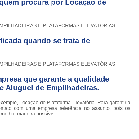
a quem procura por
Locação de
Conserto de Empilhadeira Hyster
ura
Conserto de Empilhadeira Manu
 de
deiras
Conserto de Empilhadeira Toyo
 EMPILHADEIRAS E PLATAFORMAS ELEVATÓRIAS
 de
Conserto para Empilhadeira Industri
deiras
ficada quando se trata de
m
Conserto para E
 peças
Conserto de Empilha
a
deiras
Conserto de Empilhad
 EMPILHADEIRAS E PLATAFORMAS ELEVATÓRIAS
Conserto de Empil
presa que garante a qualidade
Conserto de Empil
e Aluguel de Empilhadeiras.
Conserto de Empilha
xemplo, Locação de Plataforma Elevatória. Para garantir a
Conserto de Empilhadeira E
ontato com uma empresa referência no assunto, pois os
a melhor maneira possível.
Conserto de Empilhad
Conserto de Empilhadeira Elétrica Sk
Conserto de Empil