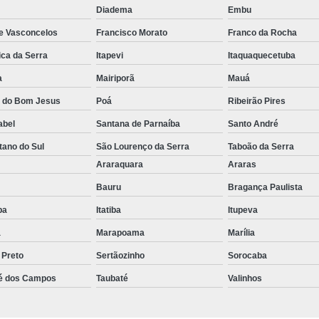
Diadema
Embu
Empilhadeira com Ba
de Vasconcelos
Francisco Morato
Franco da Rocha
Empilhadeira Contrab
ica da Serra
Itapevi
Itaquaquecetuba
Empilhadeira de Lít
a
Mairiporã
Mauá
Empilhadeira de Lítio Elétrica Va
a do Bom Jesus
Poá
Ribeirão Pires
Empilhadeira Elétrica de Lít
abel
Santana de Parnaíba
Santo André
Empilhadeira à Lítio São Paulo
Empi
tano do Sul
São Lourenço da Serra
Taboão da Serra
Empilhadeira Elétrica Articulada
o
Araraquara
Araras
Empilhadeira Elétrica Hangc
Bauru
Bragança Paulista
Empilhadeira Elétrica para Alugar
Em
uba
Itatiba
Itupeva
a
Marapoama
Marília
Empilhadeira Elétrica para L
 Preto
Sertãozinho
Sorocaba
Empilhadeira Elétrica Toyota
é dos Campos
Taubaté
Valinhos
Empilhadeira Elé
Empilhadeira Elé