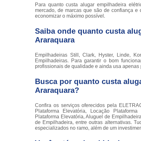
Locaçã
Para quanto custa alugar empilhadeira elétr
empilha
mercado, de marcas que são de confiança e cr
economizar o máximo possível.
Loc
empilha
Saiba onde quanto custa alug
Manuten
Araraquara
empilha
Palete
Empilhadeiras Still, Clark, Hyster, Linde, 
manu
Empilhadeiras. Para garantir o bom funcion
profissionais de qualidade e ainda usa apenas 
Peças 
empilha
Busca por quanto custa aluga
ska
Araraquara?
Peças 
empilhadei
Confira os serviços oferecidos pela ELETRAC
Peças 
Plataforma Elevatória, Locação Plataforma 
empilha
Plataforma Elevatória, Aluguel de Empilhadeir
de Empilhadeira, entre outras alternativas. T
Plataf
especializados no ramo, além de um investime
articul
Plataf