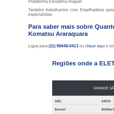
Plataforma Elevatória Aluguel
Também trabalhamos com Empilhadeira para
especialistas.
Para saber mais sobre Quanto
Komatsu Araraquara
Ligue para
(11) 96848-0413
ou
clique aqui
e ent
Regiões onde a ELE
GRANDE SÃ
ABC
ABCD
Barueri
Biritiba