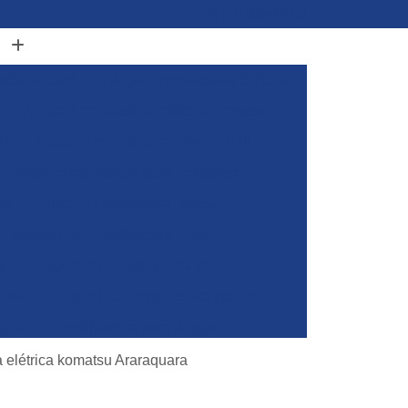
(11) 96848-0413
adeira Clark
Alugar Empilhadeira Elétrica
Alugar Empilhadeira Elétrica Komatsu
de
Alugar Empilhadeira Elétrica Still
Alugar Empilhadeira para Container
ra
Alugar Empilhadeira Toyota
Aluguel de Empilhadeira Clark
a
Aluguel de Empilhadeira Manual
iner
Aluguel de Empilhadeira por Hora
yota
Empilhadeira para Alugar
Empilhadeira Toyota para Alugar
a elétrica komatsu Araraquara
Aluguel de Empilhadeira Elétrica Skam