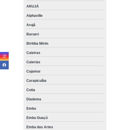
ARUJÁ
Alphaville
Arujá
Barueri
Biritiba Mirim
Caieiras
Caierias
Cajamar
Carapicuíba
Cotia
Diadema
Embu
Embu Guaçú
Embu das Artes