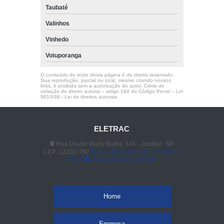
Taubaté
Valinhos
Vinhedo
Votuporanga
O conteúdo do texto desta página é de direito reservado.
Sua reprodução, parcial ou total, mesmo citando nossos
links, é proibida sem a autorização do autor. Crime de
violação de direito autoral – artigo 184 do Código Penal –
Lei
9610/98 - Lei de direitos autorais
.
ELETRAC
Rua Doutor Wady Badra, 141 - Jundiaí - SP
CEP: 13202-790
(11) 4523-3890
(11) 96848-
0413
vendas@eletrac.com.br
Home
Empresa