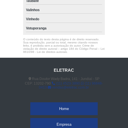
Taubaté
Valinhos
Vinhedo
Votuporanga
O conteúdo do texto desta página é de direito reservado.
Sua reprodução, parcial ou total, mesmo citando nossos
links, é proibida sem a autorização do autor. Crime de
violação de direito autoral – artigo 184 do Código Penal –
Lei
9610/98 - Lei de direitos autorais
.
ELETRAC
Rua Doutor Wady Badra, 141 - Jundiaí - SP
CEP: 13202-790
(11) 4523-3890
(11) 96848-
0413
vendas@eletrac.com.br
Home
Empresa