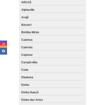
ARUJÁ
Alphaville
Arujá
Barueri
Biritiba Mirim
Caieiras
Caierias
Cajamar
Carapicuíba
Cotia
Diadema
Embu
Embu Guaçú
Embu das Artes