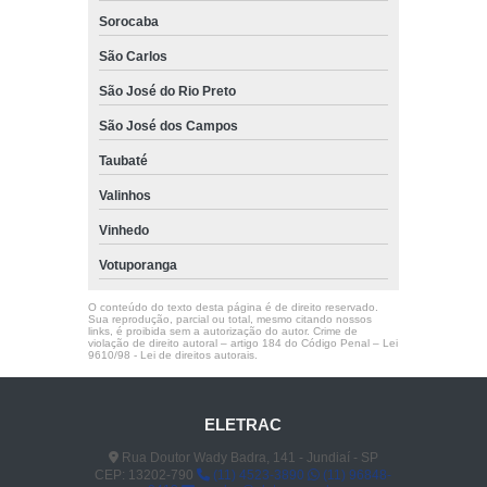
Sorocaba
São Carlos
São José do Rio Preto
São José dos Campos
Taubaté
Valinhos
Vinhedo
Votuporanga
O conteúdo do texto desta página é de direito reservado.
Sua reprodução, parcial ou total, mesmo citando nossos
links, é proibida sem a autorização do autor. Crime de
violação de direito autoral – artigo 184 do Código Penal –
Lei
9610/98 - Lei de direitos autorais
.
ELETRAC
Rua Doutor Wady Badra, 141 - Jundiaí - SP
CEP: 13202-790
(11) 4523-3890
(11) 96848-