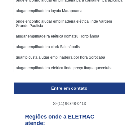
onde encontro alugar empilhadeira para container Carapicuíba
alugar empilhadeira toyota Marapoama
onde encontro alugar empilhadeira elétrica linde Vargem
Grande Paulista
alugar empilhadeira elétrica komatsu Hortolândia
alugar empilhadeira clark Salesópolis
quanto custa alugar empilhadeira por hora Sorocaba
alugar empilhadeira elétrica linde preço Itaquaquecetuba
Entre em contato
(11) 96848-0413
Regiões onde a ELETRAC
atende: