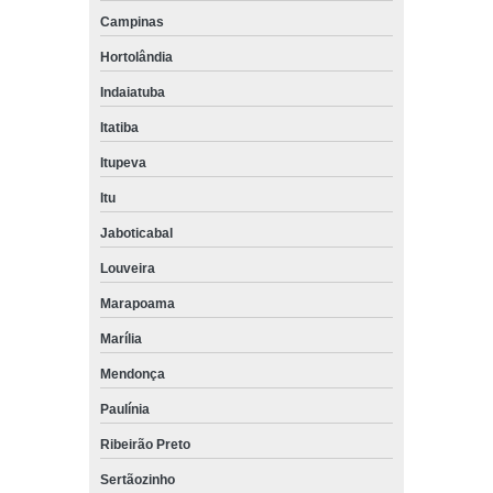
Campinas
Hortolândia
Indaiatuba
Itatiba
Itupeva
Itu
Jaboticabal
Louveira
Marapoama
Marília
Mendonça
Paulínia
Ribeirão Preto
Sertãozinho