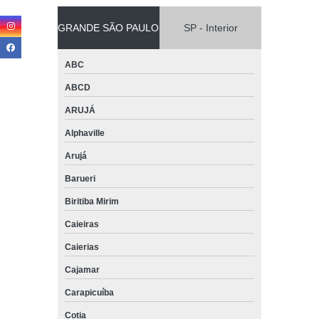
GRANDE SÃO PAULO
SP - Interior
ABC
ABCD
ARUJÁ
Alphaville
Arujá
Barueri
Biritiba Mirim
Caieiras
Caierias
Cajamar
Carapicuíba
Cotia