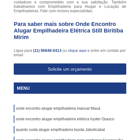
cuidadoso e comprometido com a sua satisfação. Também
trabalhamos com Empilhadeira para Alugar e Locação de
Empilhadeiras. Fale com nossos especialistas.
Para saber mais sobre Onde Encontro
Alugar Empilhadeira Elétrica Still Biritiba
Mirim
Ligue para
(11) 96848-0413
ou
clique aqui
e entre em contato por
email.
Solicite um orçamento
MENU
onde encontro alugar empilhadeira manual Mauá
onde encontro alugar empilhadeira elétrica hyster Osasco
quanto custa alugar empilhadeira toyota Jaboticabal