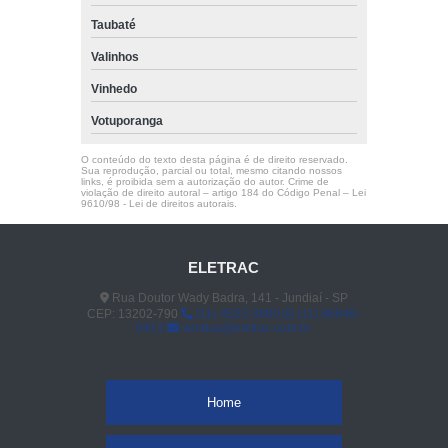
Taubaté
Valinhos
Vinhedo
Votuporanga
O conteúdo do texto desta página é de direito reservado.
Sua reprodução, parcial ou total, mesmo citando nossos
links, é proibida sem a autorização do autor. Crime de
violação de direito autoral – artigo 184 do Código Penal –
Lei
9610/98 - Lei de direitos autorais
.
ELETRAC
Rua Doutor Wady Badra, 141 - Jundiaí - SP
CEP: 13202-790
(11) 4523-3890
(11) 96848-
0413
vendas@eletrac.com.br
Home