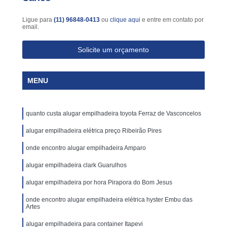
Ligue para
(11) 96848-0413
ou
clique aqui
e entre em contato por
email.
Solicite um orçamento
MENU
quanto custa alugar empilhadeira toyota Ferraz de Vasconcelos
alugar empilhadeira elétrica preço Ribeirão Pires
onde encontro alugar empilhadeira Amparo
alugar empilhadeira clark Guarulhos
alugar empilhadeira por hora Pirapora do Bom Jesus
onde encontro alugar empilhadeira elétrica hyster Embu das
Artes
alugar empilhadeira para container Itapevi