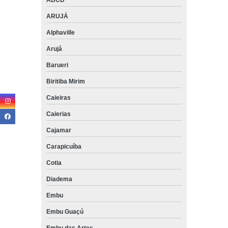
ABCD
ARUJÁ
Alphaville
Arujá
Barueri
Biritiba Mirim
Caieiras
Caierias
Cajamar
Carapicuíba
Cotia
Diadema
Embu
Embu Guaçú