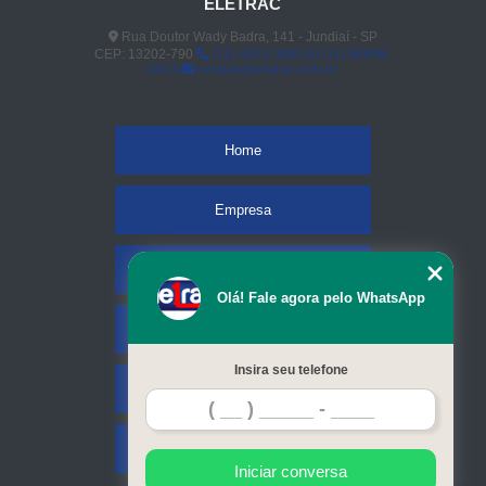
ELETRAC
Rua Doutor Wady Badra, 141 - Jundiaí - SP
CEP: 13202-790
(11) 4523-3890
(11) 96848-
0413
vendas@eletrac.com.br
Home
Empresa
Missão
Olá! Fale agora pelo WhatsApp
Serviços
Insira seu telefone
Contato
Mapa do site
Iniciar conversa