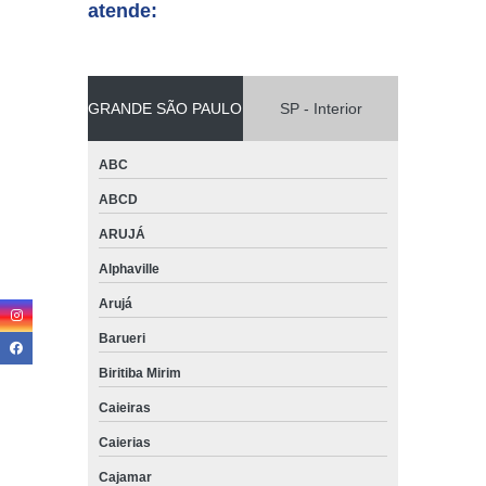
atende:
GRANDE SÃO PAULO
SP - Interior
ABC
ABCD
ARUJÁ
Alphaville
Arujá
Barueri
Biritiba Mirim
Caieiras
Caierias
Cajamar