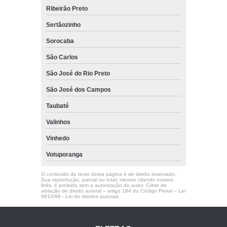
Ribeirão Preto
Sertãozinho
Sorocaba
São Carlos
São José do Rio Preto
São José dos Campos
Taubaté
Valinhos
Vinhedo
Votuporanga
O conteúdo do texto desta página é de direito reservado.
Sua reprodução, parcial ou total, mesmo citando nossos
links, é proibida sem a autorização do autor. Crime de
violação de direito autoral – artigo 184 do Código Penal –
Lei
9610/98 - Lei de direitos autorais
.