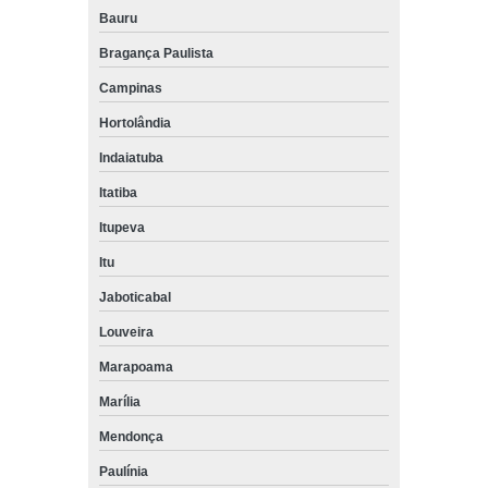
Bauru
Bragança Paulista
Campinas
Hortolândia
Indaiatuba
Itatiba
Itupeva
Itu
Jaboticabal
Louveira
Marapoama
Marília
Mendonça
Paulínia