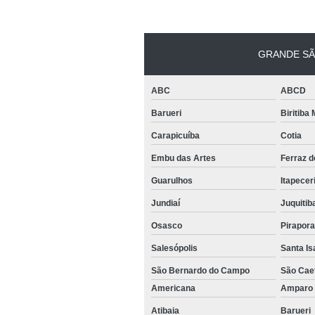
GRANDE SÃ
ABC
ABCD
Barueri
Biritiba
Carapicuíba
Cotia
Embu das Artes
Ferraz 
Guarulhos
Itapecer
Jundiaí
Juquitib
Osasco
Pirapor
Salesópolis
Santa Is
São Bernardo do Campo
São Cae
Americana
Ampar
Atibaia
Barueri