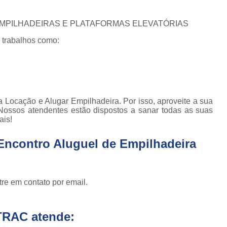
Conserto de Empilhadeira Hyster
ura
Conserto de Empilhadeira Manu
 EMPILHADEIRAS E PLATAFORMAS ELEVATÓRIAS
 de
deiras
Conserto de Empilhadeira Toyo
 trabalhos como:
 de
Conserto para Empilhadeira Industri
deiras
m
Conserto para E
 peças
Conserto de Empilha
a
 Locação e Alugar Empilhadeira. Por isso, aproveite a sua
deiras
Conserto de Empilhad
Nossos atendentes estão dispostos a sanar todas as suas
ais!
Conserto de Empil
Conserto de Empil
Encontro Aluguel de Empilhadeira
Conserto de Empilha
Conserto de Empilhadeira E
re em contato por email.
Conserto de Empilhad
Conserto de Empilhadeira Elétrica Sk
TRAC atende:
Conserto de Empil