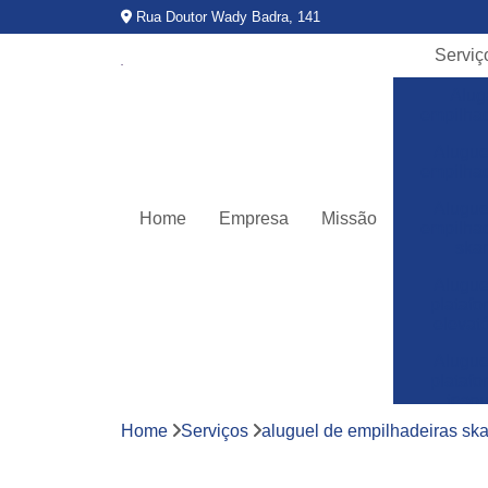
Rua Doutor Wady Badra, 141
Serviç
Alug
empilha
Alugue
empilha
Alugue
Home
Empresa
Missão
empilha
ska
Alugue
plataf
elevató
Alugue
plataf
teso
Home
Serviços
aluguel de empilhadeiras sk
Assitê
técnic
empilha