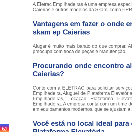
Locaçã
A Eletrac Empilhadeiras é uma empresa especi
empilha
Caierias e outros modelos da Skam, como EPR
Loc
Vantagens em fazer o onde e
empilha
skam ep Caierias
Manuten
empilha
Alugar é muito mais barato do que comprar. A
Palete
preocupa com troca de peças e manutenção.
manu
Procurando onde encontro al
Peças 
empilha
Caierias?
ska
Peças 
Conte com a ELETRAC para solicitar serviç
empilhadei
Empilhadeira, Aluguel de Plataforma Elevatóri
Empilhadeiras, Locação Plataforma Elevat
Peças 
Empilhadeira. A empresa conta com um time de p
empilha
em equipamentos modernos, que se ajustam a 
Plataf
articul
Você está no local ideal par
Plataforma Elevatória
.
Plataf