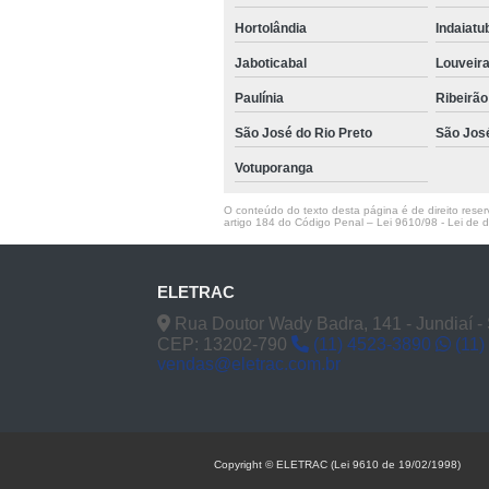
Hortolândia
Indaiat
Jaboticabal
Louveir
Paulínia
Ribeirão
São José do Rio Preto
São Jos
Votuporanga
O conteúdo do texto desta página é de direito reserv
artigo 184 do Código Penal –
Lei 9610/98 - Lei de di
ELETRAC
Rua Doutor Wady Badra, 141 - Jundiaí -
CEP: 13202-790
(11) 4523-3890
(11)
vendas@eletrac.com.br
Copyright © ELETRAC (Lei 9610 de 19/02/1998)