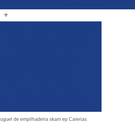
(11) 96848-0413
adeira Clark
Alugar Empilhadeira Elétrica
Alugar Empilhadeira Elétrica Komatsu
de
Alugar Empilhadeira Elétrica Still
Alugar Empilhadeira para Container
ra
Alugar Empilhadeira Toyota
Aluguel de Empilhadeira Clark
a
Aluguel de Empilhadeira Manual
iner
Aluguel de Empilhadeira por Hora
yota
Empilhadeira para Alugar
Empilhadeira Toyota para Alugar
luguel de empilhadeira skam ep Caierias
Aluguel de Empilhadeira Elétrica Skam