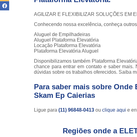
teso
AGILIZAR E FLEXIBILIZAR SOLUÇÕES EM
Venda
empilha
Conhecendo nossa excelência, conheça outros
Venda
Aluguel de Empilhadeiras
empilha
Aluguel Plataforma Elevatória
ska
Locação Plataforma Elevatória
Plataforma Elevatória Aluguel
Venda de
par
Disponibilizamos também Plataforma Elevatória
empilha
chance para entrar em contato e saber mais. 
dúvidas sobre os trabalhos oferecidos. Saiba m
Para saber mais sobre Onde 
Skam Ep Caierias
Ligue para
(11) 96848-0413
ou
clique aqui
e ent
Regiões onde a ELE