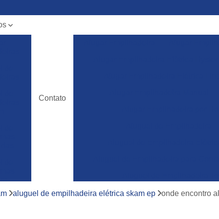
os
ar
Alugar Empilhadeira
Alugar Empilh
deiras
Alugar Empilhadeira Elétrica Hyster
l de
Alugar Empilhadeira Elétrica Lin
deiras
Alugar Empilhadeira Manual
l de
Contato
deiras
Alugar Empilhadeira por Ho
m
Aluguel de Empilhadeira
l de
ormas
Aluguel de Empilhadeira Elétric
rias
Aluguel de Empilhadeira para Conta
l de
ormas
Aluguel de Empilhadeira To
ura
Empilhadeira para Aluguel
am
aluguel de empilhadeira elétrica skam ep
onde encontro a
ncia
a de
Empilhadeira Toyota para Aluguel
deiras