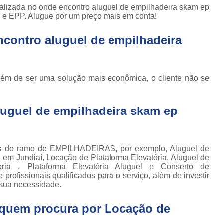
Locação de Plataforma Tesoura Ar
o de
alizada no onde encontro aluguel de empilhadeira skam ep
deiras
 e EPP. Alugue por um preço mais em conta!
Plataforma Tesoura Aluguel
ar
ncontro aluguel de empilhadeira
Assistência Técnica de Empilhadeira
deiras
Assistência Técnica
ção de
deiras
Assistência Técnic
lém de ser uma solução mais econômica, o cliente não se
iras
Assistência Técnic
ais
Assistência Técni
uguel de empilhadeira skam ep
para
deira
Assistência Técnic
m
Assistência Técni
para
os do ramo de EMPILHADEIRAS, por exemplo, Aluguel de
ra still
Assistência Técnica p
a em Jundiaí, Locação de Plataforma Elevatória, Aluguel de
ória , Plataforma Elevatória Aluguel e Conserto de
para
Assistência Técnica 
rofissionais qualificados para o serviço, além de investir
deiras
sua necessidade.
Assistência Técnica para Empilhadeir
ormas
adas
a quem procura por
Locação de
Conserto de Empilhadeira a Gás
ormas