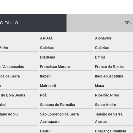
Conserto de Empilha
Conserto de Empilha
O PAULO
SP -
Empilhadeira Balançada
ARUJÁ
Alphaville
Empilhadeira Con
 Mirim
Caieiras
Caierias
Empilhadeira Contra
Diadema
Embu
Empilhadeira Contrabal
de Vasconcelos
Francisco Morato
Franco da Rocha
Empilhadeira Contraba
ica da Serra
Itapevi
Itaquaquecetuba
Empilhadeira Contra
a
Mairiporã
Mauá
Empilhadeira Contra
a do Bom Jesus
Poá
Ribeirão Pires
Empilhadeira Contrabala
abel
Santana de Parnaíba
Santo André
Empilhadeira Contr
tano do Sul
São Lourenço da Serra
Taboão da Serra
Empilhadeira Elétri
o
Araraquara
Araras
Empilhadeira à B
Bauru
Bragança Paulista