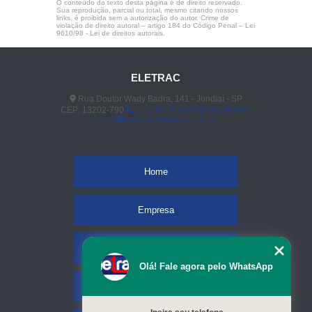
O conteúdo do texto desta página é de direito reservado.
Sua reprodução, parcial ou total, mesmo citando nossos
links, é proibida sem a autorização do autor. Crime de
violação de direito autoral – artigo 184 do Código Penal –
Lei
9610/98 - Lei de direitos autorais
.
ELETRAC
Rua Doutor Wady Badra, 141 - Jundiaí - SP
CEP: 13202-790
(11) 4523-3890
(11) 96848-
0413
vendas@eletrac.com.br
Home
Empresa
Missão
Olá! Fale agora pelo WhatsApp
Serviços