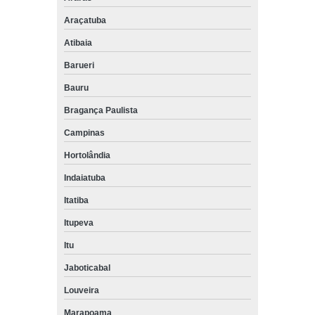
Araçatuba
Atibaia
Barueri
Bauru
Bragança Paulista
Campinas
Hortolândia
Indaiatuba
Itatiba
Itupeva
Itu
Jaboticabal
Louveira
Marapoama