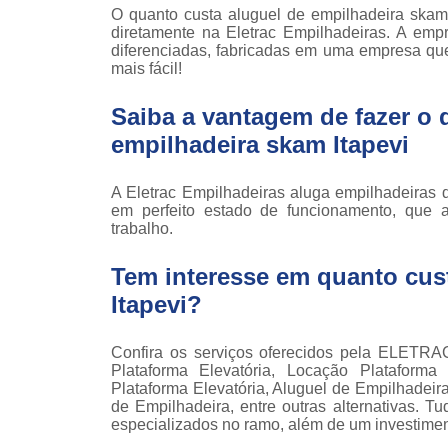
Locaçã
O quanto custa aluguel de empilhadeira skam
empilha
diretamente na Eletrac Empilhadeiras. A emp
diferenciadas, fabricadas em uma empresa que
Loc
mais fácil!
empilha
Saiba a vantagem de fazer o 
Manuten
empilha
empilhadeira skam Itapevi
Palete
manu
A Eletrac Empilhadeiras aluga empilhadeiras d
em perfeito estado de funcionamento, que
Peças 
trabalho.
empilha
ska
Tem interesse em quanto cus
Peças 
Itapevi?
empilhadei
Peças 
Confira os serviços oferecidos pela ELETRAC
empilha
Plataforma Elevatória, Locação Plataforma 
Plataforma Elevatória, Aluguel de Empilhadeir
Plataf
de Empilhadeira, entre outras alternativas. T
articul
especializados no ramo, além de um investime
Plataf