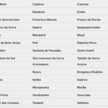
 Mirim
Caieiras
Caierias
Empilhadeira com Ba
Diadema
Embu
Empilhadeira Contrab
de Vasconcelos
Francisco Morato
Franco da Rocha
Empilhadeira de Lít
ica da Serra
Itapevi
Itaquaquecetuba
Empilhadeira de Lítio Elétrica Va
a
Mairiporã
Mauá
Empilhadeira Elétrica de Lít
a do Bom Jesus
Poá
Ribeirão Pires
Empilhadeira à Lítio São Paulo
Empi
abel
Santana de Parnaíba
Santo André
Empilhadeira Elétrica Articulada
tano do Sul
São Lourenço da Serra
Taboão da Serra
Empilhadeira Elétrica Hangc
o
Araraquara
Araras
Empilhadeira Elétrica para Alugar
Em
Bauru
Bragança Paulista
Empilhadeira Elétrica para L
uba
Itatiba
Itupeva
Empilhadeira Elétrica Toyota
a
Marapoama
Marília
 Preto
Sertãozinho
Sorocaba
Empilhadeira Elé
é dos Campos
Taubaté
Valinhos
Empilhadeira Elé