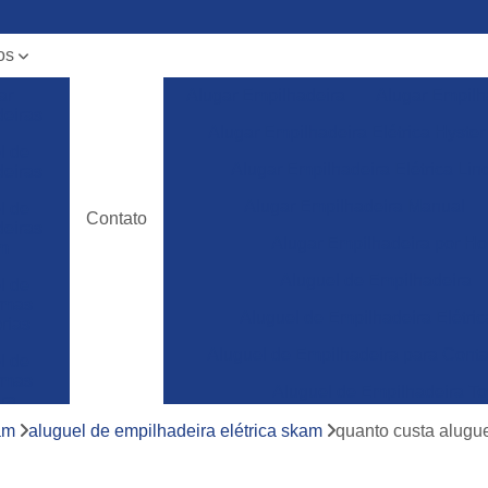
os
ar
Alugar Empilhadeira
Alugar Empilh
deiras
Alugar Empilhadeira Elétrica Hyster
l de
Alugar Empilhadeira Elétrica Lin
deiras
Alugar Empilhadeira Manual
l de
Contato
deiras
Alugar Empilhadeira por Ho
m
Aluguel de Empilhadeira
l de
ormas
Aluguel de Empilhadeira Elétric
rias
Aluguel de Empilhadeira para Conta
l de
ormas
Aluguel de Empilhadeira To
ura
Empilhadeira para Aluguel
am
aluguel de empilhadeira elétrica skam
quanto custa alugue
ncia
a de
Empilhadeira Toyota para Aluguel
deiras