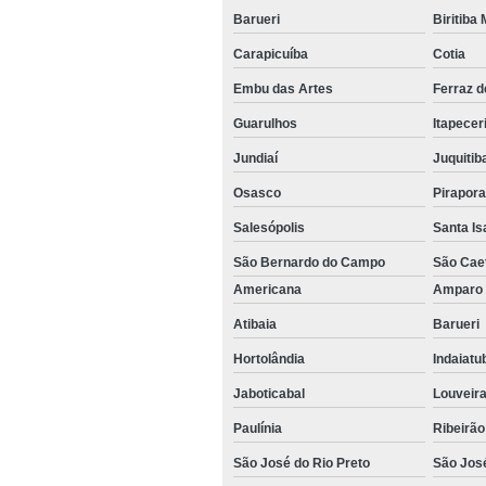
Barueri
Biritiba
Carapicuíba
Cotia
Embu das Artes
Ferraz 
Guarulhos
Itapecer
Jundiaí
Juquitib
Osasco
Pirapor
Salesópolis
Santa Is
São Bernardo do Campo
São Cae
Americana
Ampar
Atibaia
Barueri
Hortolândia
Indaiat
Jaboticabal
Louveir
Paulínia
Ribeirão
São José do Rio Preto
São Jos