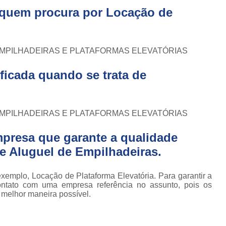
Conserto de Empilhadeira Hyster
ura
a quem procura por
Locação de
Conserto de Empilhadeira Manu
 de
deiras
Conserto de Empilhadeira Toyo
 de
 EMPILHADEIRAS E PLATAFORMAS ELEVATÓRIAS
Conserto para Empilhadeira Industri
deiras
m
Conserto para E
ficada quando se trata de
 peças
Conserto de Empilha
a
deiras
Conserto de Empilhad
 EMPILHADEIRAS E PLATAFORMAS ELEVATÓRIAS
Conserto de Empil
presa que garante a qualidade
Conserto de Empil
e Aluguel de Empilhadeiras.
Conserto de Empilha
Conserto de Empilhadeira E
xemplo, Locação de Plataforma Elevatória. Para garantir a
ontato com uma empresa referência no assunto, pois os
Conserto de Empilhad
a melhor maneira possível.
Conserto de Empilhadeira Elétrica Sk
Conserto de Empil