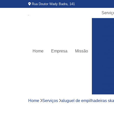
Rua Doutor Wady Badra, 141
Serviç
Alug
empilha
Alugue
empilha
Alugue
Home
Empresa
Missão
empilha
ska
Alugue
plataf
elevató
Alugue
plataf
teso
Home
Serviços
aluguel de empilhadeiras sk
Assitê
técnic
empilha