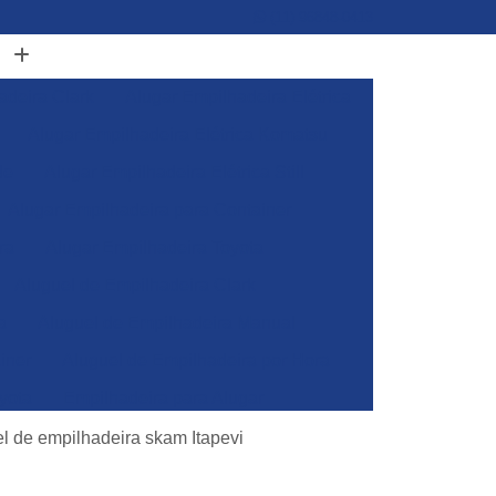
(11) 96848-0413
adeira Clark
Alugar Empilhadeira Elétrica
Alugar Empilhadeira Elétrica Komatsu
de
Alugar Empilhadeira Elétrica Still
Alugar Empilhadeira para Container
ra
Alugar Empilhadeira Toyota
Aluguel de Empilhadeira Clark
a
Aluguel de Empilhadeira Manual
iner
Aluguel de Empilhadeira por Hora
yota
Empilhadeira para Alugar
Empilhadeira Toyota para Alugar
l de empilhadeira skam Itapevi
Aluguel de Empilhadeira Elétrica Skam