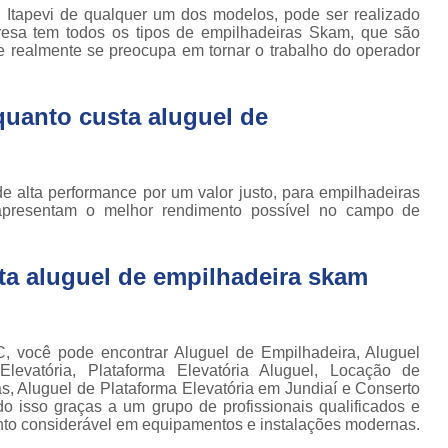
Locação de Plataforma Tesoura Ar
o de
 Itapevi de qualquer um dos modelos, pode ser realizado
deiras
resa tem todos os tipos de empilhadeiras Skam, que são
Plataforma Tesoura Aluguel
 realmente se preocupa em tornar o trabalho do operador
ar
Assistência Técnica de Empilhadeira
deiras
Assistência Técnica
quanto custa aluguel de
ção de
deiras
Assistência Técnic
iras
Assistência Técnic
ais
e alta performance por um valor justo, para empilhadeiras
 apresentam o melhor rendimento possível no campo de
Assistência Técni
para
deira
Assistência Técnic
m
ta aluguel de empilhadeira skam
Assistência Técni
para
ra still
Assistência Técnica p
para
Assistência Técnica 
, você pode encontrar Aluguel de Empilhadeira, Aluguel
deiras
Elevatória, Plataforma Elevatória Aluguel, Locação de
Assistência Técnica para Empilhadeir
as, Aluguel de Plataforma Elevatória em Jundiaí e Conserto
ormas
udo isso graças a um grupo de profissionais qualificados e
adas
Conserto de Empilhadeira a Gás
nto considerável em equipamentos e instalações modernas.
ormas