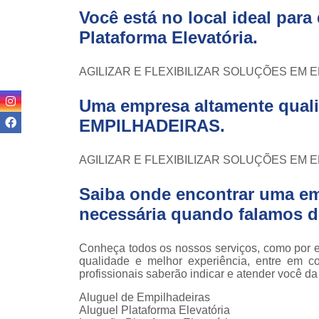
teso
Você está no local ideal par
Plataforma Elevatória
.
Venda
empilha
Venda
AGILIZAR E FLEXIBILIZAR SOLUÇÕES EM
empilha
ska
Uma empresa altamente quali
Venda de
EMPILHADEIRAS.
par
empilha
AGILIZAR E FLEXIBILIZAR SOLUÇÕES EM
Saiba onde encontrar uma em
necessária quando falamos d
Conheça todos os nossos serviços, como por e
qualidade e melhor experiência, entre em c
profissionais saberão indicar e atender você d
Aluguel de Empilhadeiras
Aluguel Plataforma Elevatória