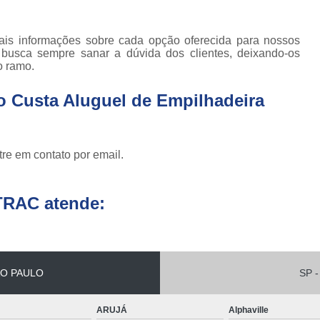
Conserto de Empilha
ais informações sobre cada opção oferecida para nossos
Conserto de Empilha
 busca sempre sanar a dúvida dos clientes, deixando-os
o ramo.
Empilhadeira Balançada
Empilhadeira Con
o Custa Aluguel de Empilhadeira
Empilhadeira Contra
Empilhadeira Contrabal
re em contato por email.
Empilhadeira Contraba
Empilhadeira Contra
TRAC atende:
Empilhadeira Contra
Empilhadeira Contrabala
Empilhadeira Contr
O PAULO
SP -
Empilhadeira Elétri
ARUJÁ
Alphaville
Empilhadeira à B