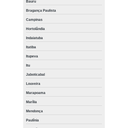
Bauru
Bragança Paulista
Campinas
Hortolândia
Indaiatuba
Itatiba
Itupeva
Itu
Jaboticabal
Louveira
Marapoama
Marília
Mendonça
Paulínia