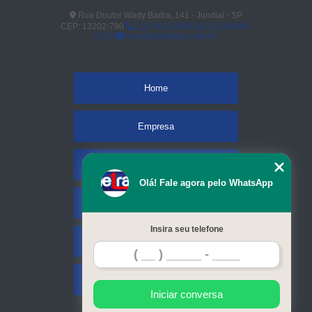
Rua Doutor Wady Badra, 141 - Jundiaí - SP
CEP: 13202-790
(11) 4523-3890
(11) 96848-
0413
vendas@eletrac.com.br
Home
Empresa
Missão
Olá! Fale agora pelo WhatsApp
Serviços
Insira seu telefone
Contato
Mapa do site
Iniciar conversa