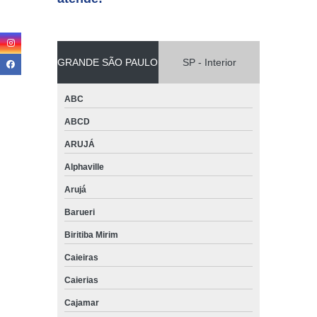
GRANDE SÃO PAULO
SP - Interior
ABC
ABCD
ARUJÁ
Alphaville
Arujá
Barueri
Biritiba Mirim
Caieiras
Caierias
Cajamar