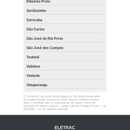
Ribeirão Preto
Sertãozinho
Sorocaba
São Carlos
São José do Rio Preto
São José dos Campos
Taubaté
Valinhos
Vinhedo
Votuporanga
O conteúdo do texto desta página é de direito reservado.
Sua reprodução, parcial ou total, mesmo citando nossos
links, é proibida sem a autorização do autor. Crime de
violação de direito autoral – artigo 184 do Código Penal –
Lei
9610/98 - Lei de direitos autorais
.
ELETRAC