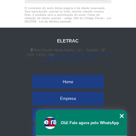
O conteúdo do texto desta página é de direito reservado.
Sua reprodução, parcial ou total, mesmo citando nossos
links, é proibida sem a autorização do autor. Crime de
violação de direito autoral – artigo 184 do Código Penal –
Lei
9610/98 - Lei de direitos autorais
.
ELETRAC
Rua Doutor Wady Badra, 141 - Jundiaí - SP
CEP: 13202-790
(11) 4523-3890
(11) 96848-
0413
vendas@eletrac.com.br
Home
Empresa
Missão
Olá! Fale agora pelo WhatsApp
Serviços