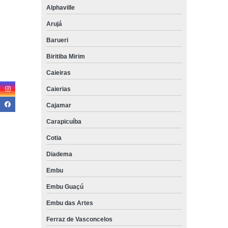
Alphaville
Arujá
Barueri
Biritiba Mirim
Caieiras
Caierias
Cajamar
Carapicuíba
Cotia
Diadema
Embu
Embu Guaçú
Embu das Artes
Ferraz de Vasconcelos