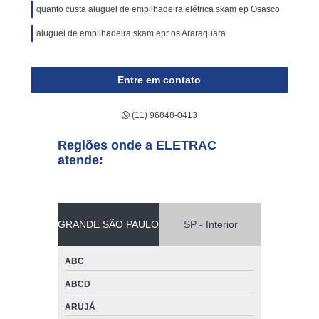
quanto custa aluguel de empilhadeira elétrica skam ep Osasco
aluguel de empilhadeira skam epr os Araraquara
Entre em contato
(11) 96848-0413
Regiões onde a ELETRAC
atende:
GRANDE SÃO PAULO
SP - Interior
ABC
ABCD
ARUJÁ