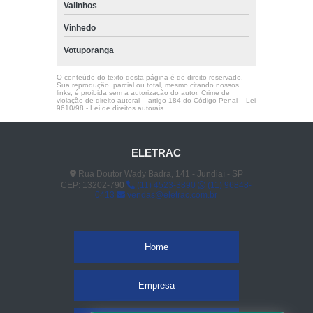
Valinhos
Vinhedo
Votuporanga
O conteúdo do texto desta página é de direito reservado.
Sua reprodução, parcial ou total, mesmo citando nossos
links, é proibida sem a autorização do autor. Crime de
violação de direito autoral – artigo 184 do Código Penal –
Lei
9610/98 - Lei de direitos autorais
.
ELETRAC
Rua Doutor Wady Badra, 141 - Jundiaí - SP
CEP: 13202-790
(11) 4523-3890
(11) 96848-
0413
vendas@eletrac.com.br
Home
Empresa