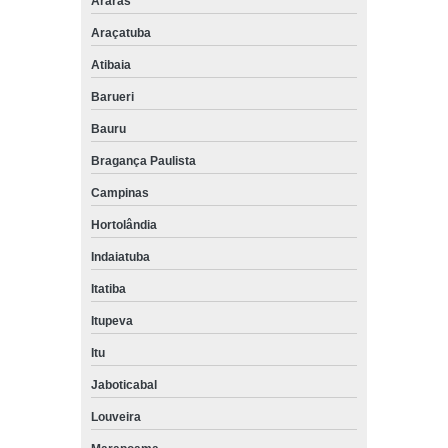
Araras
Araçatuba
Atibaia
Barueri
Bauru
Bragança Paulista
Campinas
Hortolândia
Indaiatuba
Itatiba
Itupeva
Itu
Jaboticabal
Louveira