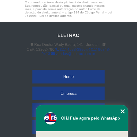
O conteúdo do texto desta página é de direito reservado.
Sua reprodução, parcial ou total, mesmo citando nossos
links, é proibida sem a autorização do autor. Crime de
violação de direito autoral – artigo 184 do Código Penal –
Lei
9610/98 - Lei de direitos autorais
.
ELETRAC
Rua Doutor Wady Badra, 141 - Jundiaí - SP
CEP: 13202-790
(11) 4523-3890
(11) 96848-
0413
vendas@eletrac.com.br
Home
Empresa
Missão
Olá! Fale agora pelo WhatsApp
Serviços