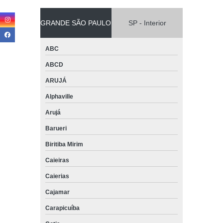
GRANDE SÃO PAULO
SP - Interior
ABC
ABCD
ARUJÁ
Alphaville
Arujá
Barueri
Biritiba Mirim
Caieiras
Caierias
Cajamar
Carapicuíba