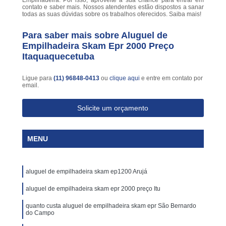
Empilhadeira. Por isso, aproveite a sua chance para entrar em
contato e saber mais. Nossos atendentes estão dispostos a sanar
todas as suas dúvidas sobre os trabalhos oferecidos. Saiba mais!
Para saber mais sobre Aluguel de
Empilhadeira Skam Epr 2000 Preço
Itaquaquecetuba
Ligue para
(11) 96848-0413
ou
clique aqui
e entre em contato por
email.
Solicite um orçamento
MENU
aluguel de empilhadeira skam ep1200 Arujá
aluguel de empilhadeira skam epr 2000 preço Itu
quanto custa aluguel de empilhadeira skam epr São Bernardo
do Campo