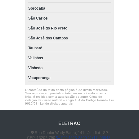
Sorocaba
São Carlos
São José do Rio Preto
São José dos Campos
Taubaté
Valinhos
Vinhedo
Votuporanga
O conteúdo do texto desta página é de direito reservado.
Sua reprodução, parcial ou total, mesmo citando nossos
links, é proibida sem a autorização do autor. Crime de
violação de direito autoral – artigo 184 do Código Penal –
Lei
9610/98 - Lei de direitos autorais
.
ELETRAC
Rua Doutor Wady Badra, 141 - Jundiaí - SP
CEP: 13202-790
(11) 4523-3890
(11) 96848-