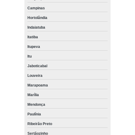
Campinas
Hortolândia
Indaiatuba
Itatiba
Itupeva
Itu
Jaboticabal
Louveira
Marapoama
Marília
Mendonça
Paulínia
Ribeirão Preto
Sertãozinho