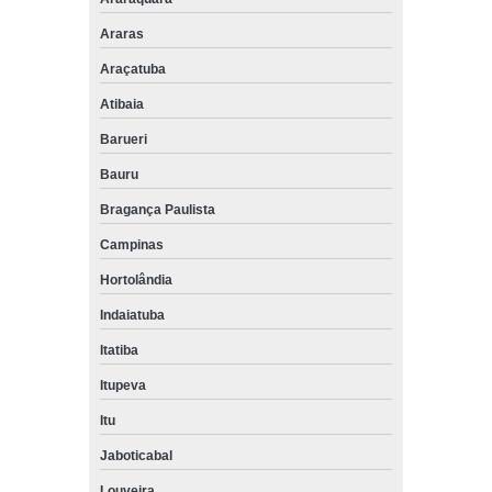
Araras
Araçatuba
Atibaia
Barueri
Bauru
Bragança Paulista
Campinas
Hortolândia
Indaiatuba
Itatiba
Itupeva
Itu
Jaboticabal
Louveira