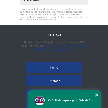
O conteúdo do texto desta página é de direito reservado.
Sua reprodução, parcial ou total, mesmo citando nossos
links, é proibida sem a autorização do autor. Crime de
violação de direito autoral – artigo 184 do Código Penal –
Lei
9610/98 - Lei de direitos autorais
.
ELETRAC
Rua Doutor Wady Badra, 141 - Jundiaí - SP
CEP: 13202-790
(11) 4523-3890
(11) 96848-
0413
vendas@eletrac.com.br
Home
Empresa
Missão
Olá! Fale agora pelo WhatsApp
Serviços