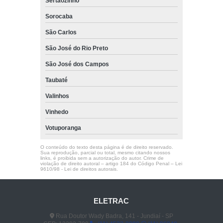
Sertãozinho
Sorocaba
São Carlos
São José do Rio Preto
São José dos Campos
Taubaté
Valinhos
Vinhedo
Votuporanga
O conteúdo do texto desta página é de direito reservado.
Sua reprodução, parcial ou total, mesmo citando nossos
links, é proibida sem a autorização do autor. Crime de
violação de direito autoral – artigo 184 do Código Penal –
Lei
9610/98 - Lei de direitos autorais
.
ELETRAC
Rua Doutor Wady Badra, 141 - Jundiaí - SP