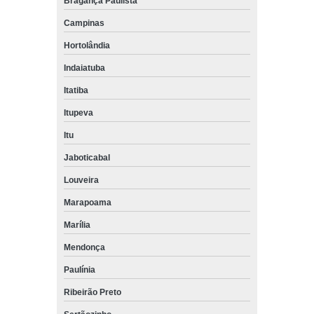
Bragança Paulista
Campinas
Hortolândia
Indaiatuba
Itatiba
Itupeva
Itu
Jaboticabal
Louveira
Marapoama
Marília
Mendonça
Paulínia
Ribeirão Preto