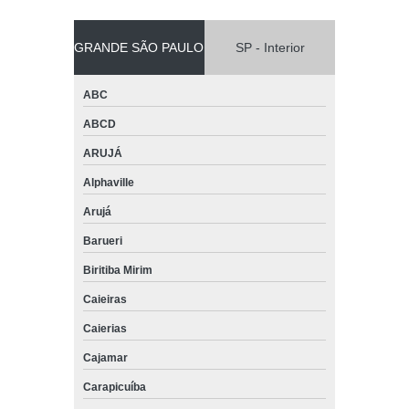
GRANDE SÃO PAULO
SP - Interior
ABC
ABCD
ARUJÁ
Alphaville
Arujá
Barueri
Biritiba Mirim
Caieiras
Caierias
Cajamar
Carapicuíba