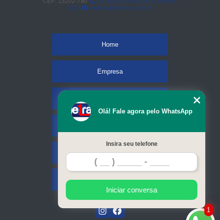
CEP: 13202-790
(11) 4523-3890
(11) 96848-
0413
vendas@eletrac.com.br
Home
Empresa
Missão
Olá! Fale agora pelo WhatsApp
Serviços
Insira seu telefone
Contato
Mapa do site
Iniciar conversa
1