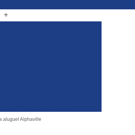
(11) 96848-0413
adeira Clark
Alugar Empilhadeira Elétrica
Alugar Empilhadeira Elétrica Komatsu
de
Alugar Empilhadeira Elétrica Still
Alugar Empilhadeira para Container
ra
Alugar Empilhadeira Toyota
Aluguel de Empilhadeira Clark
a
Aluguel de Empilhadeira Manual
iner
Aluguel de Empilhadeira por Hora
yota
Empilhadeira para Alugar
Empilhadeira Toyota para Alugar
 aluguel Alphaville
Aluguel de Empilhadeira Elétrica Skam