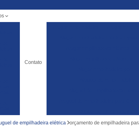
os
ar
Alugar Empilhadeira
Alugar Empilh
deiras
Alugar Empilhadeira Elétrica Hyster
l de
Alugar Empilhadeira Elétrica Lin
deiras
Alugar Empilhadeira Manual
l de
Contato
deiras
Alugar Empilhadeira por Ho
m
Aluguel de Empilhadeira
l de
ormas
Aluguel de Empilhadeira Elétric
rias
Aluguel de Empilhadeira para Conta
l de
ormas
Aluguel de Empilhadeira To
ura
Empilhadeira para Aluguel
uguel de empilhadeira elétrica
orçamento de empilhadeira para
ncia
a de
Empilhadeira Toyota para Aluguel
deiras