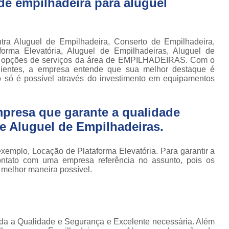
e empilhadeira para aluguel
Conserto de Empilhadeira Hyster
ura
Conserto de Empilhadeira Manu
 de
deiras
Conserto de Empilhadeira Toyo
a Aluguel de Empilhadeira, Conserto de Empilhadeira,
 de
aforma Elevatória, Aluguel de Empilhadeiras, Aluguel de
Conserto para Empilhadeira Industri
deiras
ras opções de serviços da área de EMPILHADEIRAS. Com o
m
 clientes, a empresa entende que sua melhor destaque é
Conserto para E
o só é possível através do investimento em equipamentos
 peças
Conserto de Empilha
a
deiras
Conserto de Empilhad
presa que garante a qualidade
Conserto de Empil
e Aluguel de Empilhadeiras.
Conserto de Empil
xemplo, Locação de Plataforma Elevatória. Para garantir a
Conserto de Empilha
ontato com uma empresa referência no assunto, pois os
a melhor maneira possível.
Conserto de Empilhadeira E
Conserto de Empilhad
Conserto de Empilhadeira Elétrica Sk
toda a Qualidade e Segurança e Excelente necessária. Além
Conserto de Empil