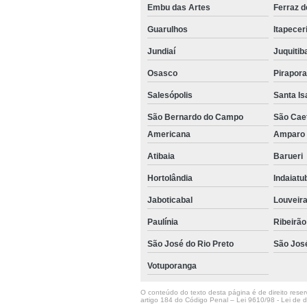
Embu das Artes
Ferraz 
Guarulhos
Itapecer
Jundiaí
Juquitib
Osasco
Pirapor
Salesópolis
Santa Is
São Bernardo do Campo
São Cae
Americana
Ampar
Atibaia
Barueri
Hortolândia
Indaiat
Jaboticabal
Louveir
Paulínia
Ribeirão
São José do Rio Preto
São Jos
Votuporanga
O conteúdo do texto desta página é de direito reserv
artigo 184 do Código Penal –
Lei 9610/98 - Lei de di