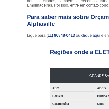
dos já citados, também oferecemos trab
Empilhadeiras. Por isso, entre em contato cono
Para saber mais sobre Orçam
Alphaville
Ligue para
(11) 96848-0413
ou
clique aqui
e ent
Regiões onde a ELE
GRANDE SÃ
ABC
ABCD
Barueri
Biritiba
Carapicuíba
Cotia