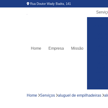
Rua Doutor Wady Badra, 141
Serviç
Alug
empilha
Alugue
empilha
Alugue
Home
Empresa
Missão
empilha
ska
Alugue
plataf
elevató
Alugue
plataf
teso
Home
Serviços
aluguel de empilhadeiras
al
Assitê
técnic
empilha