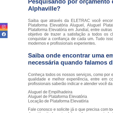
Pesquisando por orçamento d
teso
Alphaville?
Venda
empilha
Saiba que através da ELETRAC você encontr
Venda
Plataforma Elevatória Aluguel, Aluguel Plat
empilha
Plataforma Elevatória em Jundiaí, entre out
ska
objetivo de trazer a satisfação a todos os
conquistar a confiança de cada um. Tudo iss
Venda de
modernos e profissionais experientes.
par
empilha
Saiba onde encontrar uma em
necessária quando falamos d
Conheça todos os nossos serviços, como por e
qualidade e melhor experiência, entre em c
profissionais saberão indicar e atender você d
Aluguel de Empilhadeira
Aluguel de Plataforma Elevatória
Locação de Plataforma Elevatória
Fale conosco e solicite já o que precisa com 