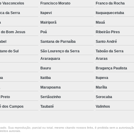
de Vasconcelos
Francisco Morato
Franco da Rocha
Empilhadeira com Ba
ica da Serra
Itapevi
Itaquaquecetuba
Empilhadeira Contrab
a
Mairiporã
Mauá
Empilhadeira de Lít
a do Bom Jesus
Poá
Ribeirão Pires
Empilhadeira de Lítio Elétrica Va
abel
Santana de Parnaíba
Santo André
Empilhadeira Elétrica de Lít
tano do Sul
São Lourenço da Serra
Taboão da Serra
Empilhadeira à Lítio São Paulo
Empi
o
Araraquara
Araras
Empilhadeira Elétrica Articulada
Bauru
Bragança Paulista
Empilhadeira Elétrica Hangc
uba
Itatiba
Itupeva
a
Marapoama
Marília
Empilhadeira Elétrica para Alugar
Em
 Preto
Sertãozinho
Sorocaba
Empilhadeira Elétrica para L
é dos Campos
Taubaté
Valinhos
Empilhadeira Elétrica Toyota
Empilhadeira Elé
ado. Sua reprodução, parcial ou total, mesmo citando nossos links, é proibida sem a autorização 
Empilhadeira Elé
reitos autorais
.