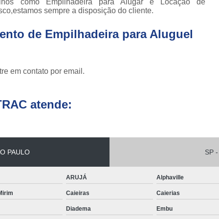
alhos como Empilhadeira para Alugar e Locação de
sco,estamos sempre a disposição do cliente.
Conserto de Empilha
Conserto de Empilha
ento de Empilhadeira para Aluguel
Empilhadeira Balançada
Empilhadeira Con
re em contato por email.
Empilhadeira Contra
Empilhadeira Contrabal
TRAC atende:
Empilhadeira Contraba
Empilhadeira Contra
Empilhadeira Contra
O PAULO
SP -
Empilhadeira Contrabala
ARUJÁ
Alphaville
Empilhadeira Contr
 Mirim
Caieiras
Caierias
Empilhadeira Elétri
Diadema
Embu
Empilhadeira à B