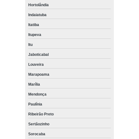
Hortolândia
Indaiatuba
Itatiba
Itupeva
Itu
Jaboticabal
Louveira
Marapoama
Marília
Mendonça
Paulínia
Ribeirão Preto
Sertãozinho
Sorocaba