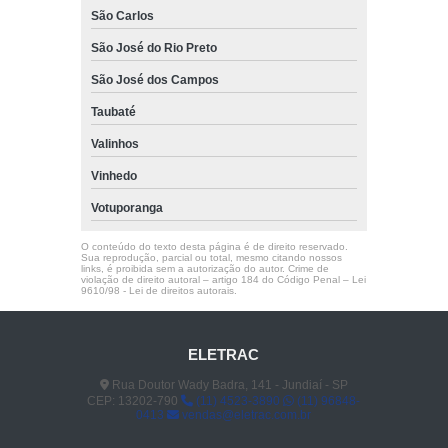
São Carlos
São José do Rio Preto
São José dos Campos
Taubaté
Valinhos
Vinhedo
Votuporanga
O conteúdo do texto desta página é de direito reservado.
Sua reprodução, parcial ou total, mesmo citando nossos
links, é proibida sem a autorização do autor. Crime de
violação de direito autoral – artigo 184 do Código Penal –
Lei
9610/98 - Lei de direitos autorais
.
ELETRAC
Rua Doutor Wady Badra, 141 - Jundiaí - SP
CEP: 13202-790
(11) 4523-3890
(11) 96848-
0413
vendas@eletrac.com.br