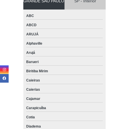
GRANDE SÃO PAULO
SP - Interior
ABC
ABCD
ARUJÁ
Alphaville
Arujá
Barueri
Biritiba Mirim
Caieiras
Caierias
Cajamar
Carapicuíba
Cotia
Diadema