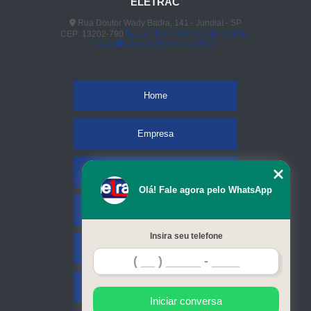
ELETRAC
Rua Doutor Wady Badra, 141 - Jundiaí - SP
CEP: 13202-790
(11) 4523-3890
(11) 96848-
0413
vendas@eletrac.com.br
Home
Empresa
Missão
Olá! Fale agora pelo WhatsApp
Serviços
Insira seu telefone
Contato
Mapa do site
Iniciar conversa