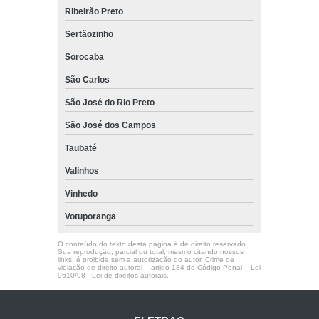
Ribeirão Preto
Sertãozinho
Sorocaba
São Carlos
São José do Rio Preto
São José dos Campos
Taubaté
Valinhos
Vinhedo
Votuporanga
O conteúdo do texto desta página é de direito reservado.
Sua reprodução, parcial ou total, mesmo citando nossos
links, é proibida sem a autorização do autor. Crime de
violação de direito autoral – artigo 184 do Código Penal –
Lei
9610/98 - Lei de direitos autorais
.