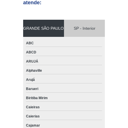
atende:
GRANDE SÃO PAULO
SP - Interior
ABC
ABCD
ARUJÁ
Alphaville
Arujá
Barueri
Biritiba Mirim
Caieiras
Caierias
Cajamar