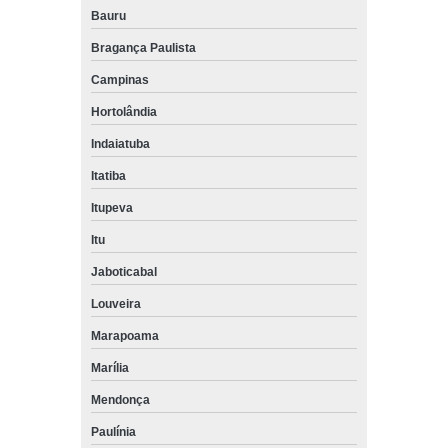
Bauru
Bragança Paulista
Campinas
Hortolândia
Indaiatuba
Itatiba
Itupeva
Itu
Jaboticabal
Louveira
Marapoama
Marília
Mendonça
Paulínia