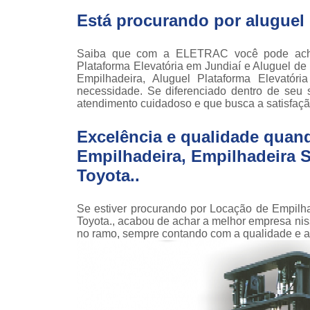
Locaçã
Está procurando por aluguel
empilha
Loc
Saiba que com a ELETRAC você pode achar
empilha
Plataforma Elevatória em Jundiaí e Aluguel de
Empilhadeira, Aluguel Plataforma Elevatór
Manuten
necessidade. Se diferenciado dentro de se
empilha
atendimento cuidadoso e que busca a satisfação
Palete
manu
Excelência e qualidade quan
Peças 
Empilhadeira, Empilhadeira Se
empilha
Toyota..
ska
Peças 
Se estiver procurando por Locação de Empilha
empilhadei
Toyota., acabou de achar a melhor empresa n
no ramo, sempre contando com a qualidade e a
Peças 
empilha
Plataf
articul
Plataf