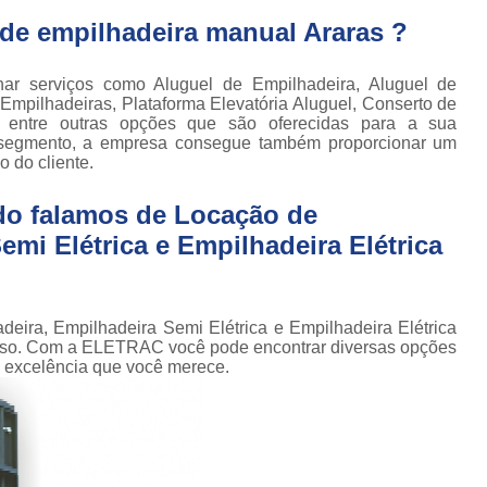
Locação de Plataforma Tesoura Ar
o de
 de empilhadeira manual Araras ?
deiras
Plataforma Tesoura Aluguel
ar
Assistência Técnica de Empilhadeira
 serviços como Aluguel de Empilhadeira, Aluguel de
deiras
 Empilhadeiras, Plataforma Elevatória Aluguel, Conserto de
Assistência Técnica
ia entre outras opções que são oferecidas para a sua
ção de
u segmento, a empresa consegue também proporcionar um
deiras
Assistência Técnic
 do cliente.
iras
Assistência Técnic
ais
do falamos de Locação de
Assistência Técni
para
mi Elétrica e Empilhadeira Elétrica
deira
Assistência Técnic
m
Assistência Técni
para
deira, Empilhadeira Semi Elétrica e Empilhadeira Elétrica
ra still
Assistência Técnica p
isso. Com a ELETRAC você pode encontrar diversas opções
 excelência que você merece.
para
Assistência Técnica 
deiras
Assistência Técnica para Empilhadeir
ormas
adas
Conserto de Empilhadeira a Gás
ormas