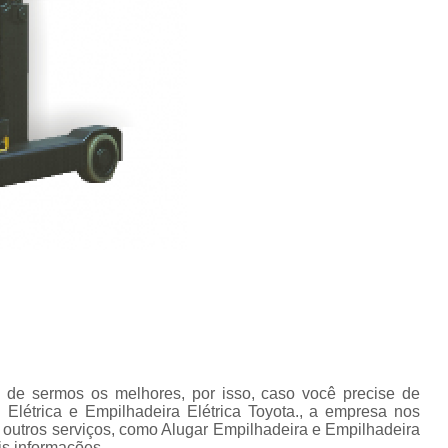
Conserto de Empilha
Conserto de Empilha
Empilhadeira Balançada
Empilhadeira Con
Empilhadeira Contra
Empilhadeira Contrabal
Empilhadeira Contraba
Empilhadeira Contra
Empilhadeira Contra
Empilhadeira Contrabala
Empilhadeira Contr
 de sermos os melhores, por isso, caso você precise de
Empilhadeira Elétri
Elétrica e Empilhadeira Elétrica Toyota., a empresa nos
utros serviços, como Alugar Empilhadeira e Empilhadeira
Empilhadeira à B
is informações.