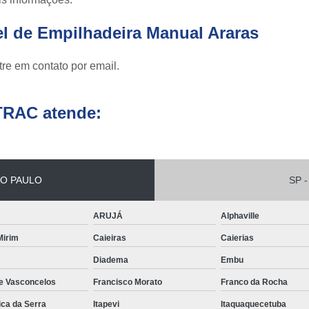
Empilhadeira com Ba
el de Empilhadeira Manual Araras
Empilhadeira Contrab
Empilhadeira de Lít
re em contato por email.
Empilhadeira de Lítio Elétrica Va
TRAC atende:
Empilhadeira Elétrica de Lít
Empilhadeira à Lítio São Paulo
Empi
Empilhadeira Elétrica Articulada
O PAULO
SP -
Empilhadeira Elétrica Hangc
Empilhadeira Elétrica para Alugar
Em
ARUJÁ
Alphaville
Empilhadeira Elétrica para L
 Mirim
Caieiras
Caierias
Empilhadeira Elétrica Toyota
Diadema
Embu
Empilhadeira Elé
de Vasconcelos
Francisco Morato
Franco da Rocha
Empilhadeira Elé
ica da Serra
Itapevi
Itaquaquecetuba