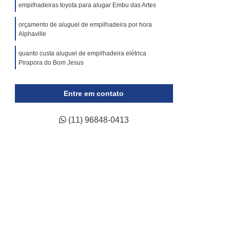
ticulada
Locação Plataforma Tesoura
empilhadeiras toyota para alugar Embu das Artes
Plataforma Tipo Tesoura Aluguel
orçamento de aluguel de empilhadeira por hora
Alphaville
Assistência Técnica de Empilhadeira a Gás
quanto custa aluguel de empilhadeira elétrica
 de Empilhadeira Elétrica
Pirapora do Bom Jesus
a de Empilhadeira Hyster
aluguel de empilhadeira para container Guarulhos
a de Empilhadeira Komatsu
Entre em contato
ca de Empilhadeira Skam
(11) 96848-0413
a de Empilhadeira Toyota
ca de Empilhadeira Yale
ara Empilhadeira Industrial
para Empilhadeira Retrátil
a Trilateral
Conserto de Empilhadeira
Conserto de Empilhadeira Elétrica