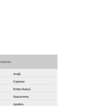
teria de Lítio Hortolândia
alançada de Lítio Campinas
io Contrabalançada Vinhedo
linhos
Empilhadeira de Lítio Jundiaí
io Itupeva
Empilhadeira Lítio Itu
lhadeiras com Bateria de Lítio 24v Sorocaba
Empilhadeira Elétrica de Contrapeso
 Interior
ha
Empilhadeira Elétrica Locação
pilhadeira Elétrica para Corredores Estreitos
Arujá
ocação
Empilhadeira Elétrica Still
Cajamar
Empilhadeira Elétrica Tracionaria
Embu Guaçú
trica 1500 Kg Guarulhos
Guararema
trica 2000 Kg Campinas
Jandira