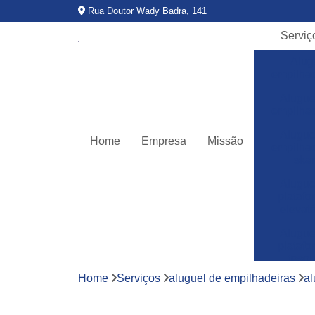
Rua Doutor Wady Badra, 141
Serviç
Alug
empilha
Alugue
empilha
Alugue
Home
Empresa
Missão
empilha
ska
Alugue
plataf
elevató
Alugue
plataf
teso
Home
Serviços
aluguel de empilhadeiras
al
Assitê
técnic
empilha