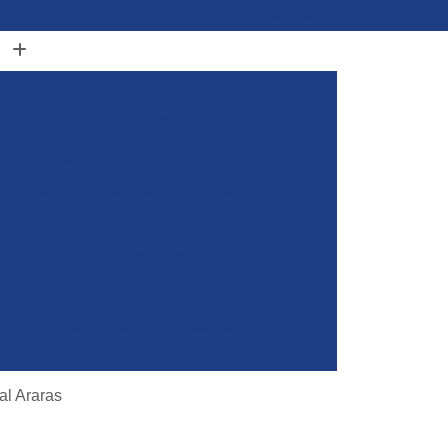
(11) 96848-0413
adeira Clark
Alugar Empilhadeira Elétrica
Alugar Empilhadeira Elétrica Komatsu
de
Alugar Empilhadeira Elétrica Still
Alugar Empilhadeira para Container
ra
Alugar Empilhadeira Toyota
Aluguel de Empilhadeira Clark
a
Aluguel de Empilhadeira Manual
iner
Aluguel de Empilhadeira por Hora
yota
Empilhadeira para Alugar
Empilhadeira Toyota para Alugar
al Araras
Aluguel de Empilhadeira Elétrica Skam