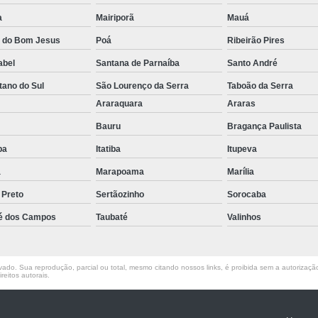
Empilhadeira Elétrica Lateral Jaguar
a
Mairiporã
Mauá
Empilhadeira El
a do Bom Jesus
Poá
Ribeirão Pires
Empilhadeira Elétri
abel
Santana de Parnaíba
Santo André
Empilhadeira Elétrica Retrátil Franco 
tano do Sul
São Lourenço da Serra
Taboão da Serra
o
Araraquara
Araras
Empilhadeira Elétrica Tracionária 
Bauru
Bragança Paulista
Empilhadeira Retrátil Elétrica Barueri
uba
Itatiba
Itupeva
Empilhadeira Elétrica Paletrans
a
Marapoama
Marília
Empilhadeira Paletrans
 Preto
Sertãozinho
Sorocaba
Empilhadeira Paletrans Le1034
é dos Campos
Taubaté
Valinhos
Empilhadeira Paletrans Pr1
Empilhadeira Paletrans Pt164
ado. Sua reprodução, parcial ou total, mesmo citando nossos links, é proibida sem a autorização 
reitos autorais
.
Empilhadeira Paletrans Px 12
Empilhadeira Retrátil Paletrans