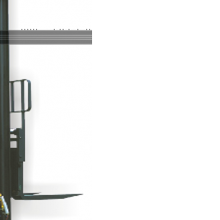
Conserto de Empilhadeira Hyster
ura
Conserto de Empilhadeira Manu
 de
deiras
Conserto de Empilhadeira Toyo
 de
Conserto para Empilhadeira Industri
deiras
m
Conserto para E
 peças
Conserto de Empilha
a
deiras
Conserto de Empilhad
Conserto de Empil
Conserto de Empil
Conserto de Empilha
Conserto de Empilhadeira E
Conserto de Empilhad
Conserto de Empilhadeira Elétrica Sk
Conserto de Empil