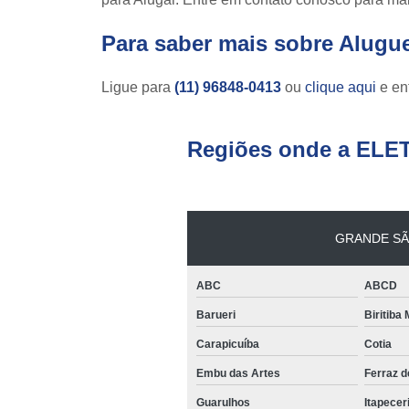
Para saber mais sobre Alugu
Ligue para
(11) 96848-0413
ou
clique aqui
e ent
Regiões onde a ELE
GRANDE SÃ
ABC
ABCD
Barueri
Biritiba
Carapicuíba
Cotia
Embu das Artes
Ferraz 
Guarulhos
Itapecer