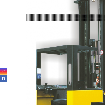
teso
Venda
empilha
Venda
empilha
ska
Venda de
par
empilha