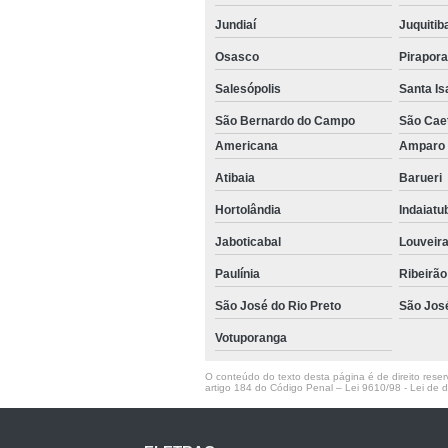
Jundiaí
Juquitib
Osasco
Pirapor
Salesópolis
Santa Is
São Bernardo do Campo
São Cae
Americana
Ampar
Atibaia
Barueri
Hortolândia
Indaiat
Jaboticabal
Louveir
Paulínia
Ribeirão
São José do Rio Preto
São Jos
Votuporanga
O conteúdo do texto desta página é de direito reserv
artigo 184 do Código Penal –
Lei 9610/98 - Lei de di