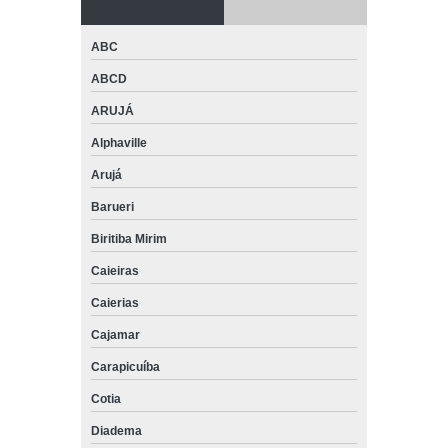
ABC
ABCD
ARUJÁ
Alphaville
Arujá
Barueri
Biritiba Mirim
Caieiras
Caierias
Cajamar
Carapicuíba
Cotia
Diadema