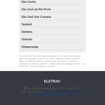
São Carlos
São José do Rio Preto
São José dos Campos
Taubaté
Valinhos
Vinhedo
Votuporanga
O conteúdo do texto desta página é de direito reservado.
Sua reprodução, parcial ou total, mesmo citando nossos
links, é proibida sem a autorização do autor. Crime de
violação de direito autoral – artigo 184 do Código Penal –
Lei
9610/98 - Lei de direitos autorais
.
ELETRAC
Rua Doutor Wady Badra, 141 - Jundiaí - SP
CEP: 13202-790
(11) 4523-3890
(11) 96848-
0413
vendas@eletrac.com.br