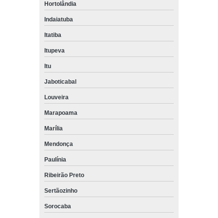
Hortolândia
Indaiatuba
Itatiba
Itupeva
Itu
Jaboticabal
Louveira
Marapoama
Marília
Mendonça
Paulínia
Ribeirão Preto
Sertãozinho
Sorocaba