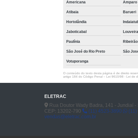
Americana
Ampar
Atibaia
Barueri
Hortolândia
Indaiat
Jaboticabal
Louveir
Paulínia
Ribeirão
São José do Rio Preto
São Jos
Votuporanga
O conteúdo do texto desta página é de direito reserv
artigo 184 do Código Penal –
Lei 9610/98 - Lei de di
ELETRAC
Rua Doutor Wady Badra, 141 - Jundiaí -
CEP: 13202-790
(11) 4523-3890
(11)
vendas@eletrac.com.br