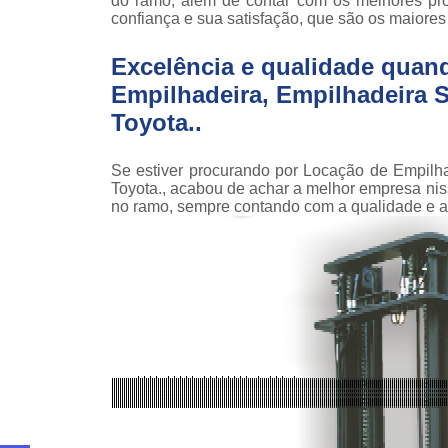
do ramo, além de contar com os melhores prof
teso
confiança e sua satisfação, que são os maiores
Venda
Excelência e qualidade quan
empilha
Empilhadeira, Empilhadeira Se
Venda
Toyota..
empilha
ska
Venda de
Se estiver procurando por Locação de Empilha
par
Toyota., acabou de achar a melhor empresa n
empilha
no ramo, sempre contando com a qualidade e a