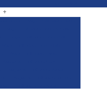
(11) 96848-0413
adeira Clark
Alugar Empilhadeira Elétrica
Alugar Empilhadeira Elétrica Komatsu
de
Alugar Empilhadeira Elétrica Still
Alugar Empilhadeira para Container
ra
Alugar Empilhadeira Toyota
Aluguel de Empilhadeira Clark
a
Aluguel de Empilhadeira Manual
iner
Aluguel de Empilhadeira por Hora
yota
Empilhadeira para Alugar
Empilhadeira Toyota para Alugar
Aluguel de Empilhadeira Elétrica Skam