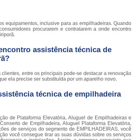
Locação de Plataforma Tesoura Ar
o de
deiras
Plataforma Tesoura Aluguel
ar
s equipamentos, inclusive para as empilhadeiras. Quando
Assistência Técnica de Empilhadeira
deiras
 consumidores procurarem e contratarem a onde encontro
Assistência Técnica
riporã.
ção de
deiras
Assistência Técnic
ncontro assistência técnica de
iras
Assistência Técnic
rã?
ais
Assistência Técni
para
clientes, entre os principais pode-se destacar a renovação
deira
Assistência Técnic
e ela precise ser substituída por um aparelho novo.
m
Assistência Técni
para
sistência técnica de empilhadeira
ra still
Assistência Técnica p
para
Assistência Técnica 
deiras
ção de Plataforma Elevatória, Aluguel de Empilhadeiras e
Assistência Técnica para Empilhadeir
ormas
 Conserto de Empilhadeira, Aluguel Plataforma Elevatória,
adas
 opções de serviços do segmento de EMPILHADEIRAS, você
Conserto de Empilhadeira a Gás
o você consegue tirar as suas dúvidas sobre os serviços
ormas