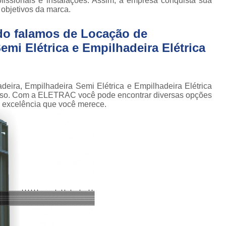
issionais e instalações. Assim, a empresa conquista sua
Conserto de Empilhadeira Hyster
ura
 objetivos da marca.
Conserto de Empilhadeira Manu
 de
do falamos de Locação de
deiras
Conserto de Empilhadeira Toyo
mi Elétrica e Empilhadeira Elétrica
 de
Conserto para Empilhadeira Industri
deiras
m
Conserto para E
 peças
deira, Empilhadeira Semi Elétrica e Empilhadeira Elétrica
Conserto de Empilha
a
isso. Com a ELETRAC você pode encontrar diversas opções
deiras
Conserto de Empilhad
 excelência que você merece.
Conserto de Empil
Conserto de Empil
Conserto de Empilha
Conserto de Empilhadeira E
Conserto de Empilhad
Conserto de Empilhadeira Elétrica Sk
Conserto de Empil