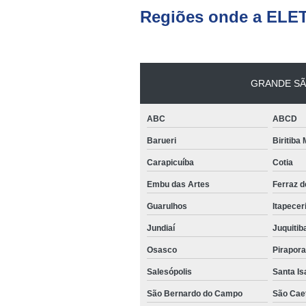
Regiões onde a ELE
GRANDE SÃ
ABC
ABCD
Barueri
Biritiba
Carapicuíba
Cotia
Embu das Artes
Ferraz 
Guarulhos
Itapecer
Jundiaí
Juquitib
Osasco
Pirapor
Salesópolis
Santa Is
São Bernardo do Campo
São Cae