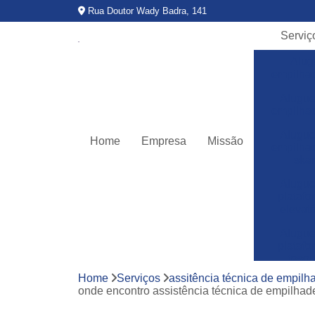
Rua Doutor Wady Badra, 141
Serviç
Alug
empilha
Alugue
empilha
Alugue
Home
Empresa
Missão
empilha
ska
Alugue
plataf
elevató
Alugue
plataf
teso
Home
Serviços
assitência técnica de empilh
Assitê
onde encontro assistência técnica de empilhadei
técnic
empilha