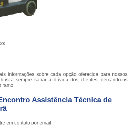
Empilhadeira com Ba
Empilhadeira Contrab
Empilhadeira de Lít
Empilhadeira de Lítio Elétrica Va
xo:
Empilhadeira Elétrica de Lít
Empilhadeira à Lítio São Paulo
Empi
Empilhadeira Elétrica Articulada
ais informações sobre cada opção oferecida para nossos
Empilhadeira Elétrica Hangc
 busca sempre sanar a dúvida dos clientes, deixando-os
o ramo.
Empilhadeira Elétrica para Alugar
Em
Encontro Assistência Técnica de
Empilhadeira Elétrica para L
rã
Empilhadeira Elétrica Toyota
Empilhadeira Elé
re em contato por email.
Empilhadeira Elé