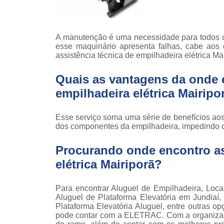
Locaçã
empilha
Loc
A manutenção é uma necessidade para todos o
empilha
esse maquinário apresenta falhas, cabe aos
assistência técnica de empilhadeira elétrica Mai
Manuten
empilha
Quais as vantagens da onde e
Palete
empilhadeira elétrica Mairipo
manu
Peças 
Esse serviço soma uma série de benefícios aos 
empilha
dos componentes da empilhadeira, impedindo qu
ska
Peças 
Procurando onde encontro as
empilhadei
elétrica Mairiporã?
Peças 
empilha
Para encontrar Aluguel de Empilhadeira, Loca
Plataf
Aluguel de Plataforma Elevatória em Jundiaí,
articul
Plataforma Elevatória Aluguel, entre outras
pode contar com a ELETRAC. Com a organizaçã
Plataf