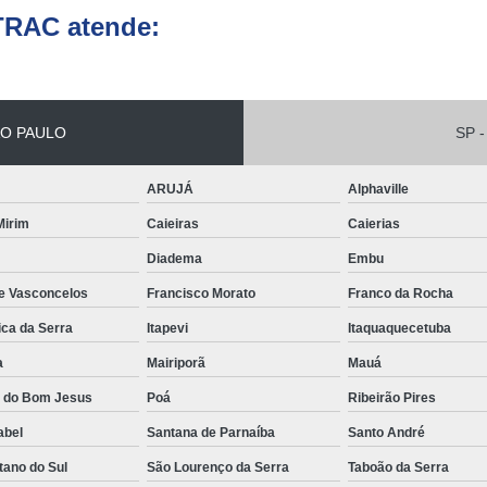
Empilhadeira Elétrica Lateral Jaguar
TRAC atende:
Empilhadeira El
Empilhadeira Elétri
Empilhadeira Elétrica Retrátil Franco 
O PAULO
SP -
Empilhadeira Elétrica Tracionária 
ARUJÁ
Alphaville
Empilhadeira Retrátil Elétrica Barueri
 Mirim
Caieiras
Caierias
Empilhadeira Elétrica Paletrans
Diadema
Embu
Empilhadeira Paletrans
de Vasconcelos
Francisco Morato
Franco da Rocha
Empilhadeira Paletrans Le1034
ica da Serra
Itapevi
Itaquaquecetuba
Empilhadeira Paletrans Pr1
a
Mairiporã
Mauá
Empilhadeira Paletrans Pt164
a do Bom Jesus
Poá
Ribeirão Pires
Empilhadeira Paletrans Px 12
abel
Santana de Parnaíba
Santo André
Empilhadeira Retrátil Paletrans
tano do Sul
São Lourenço da Serra
Taboão da Serra