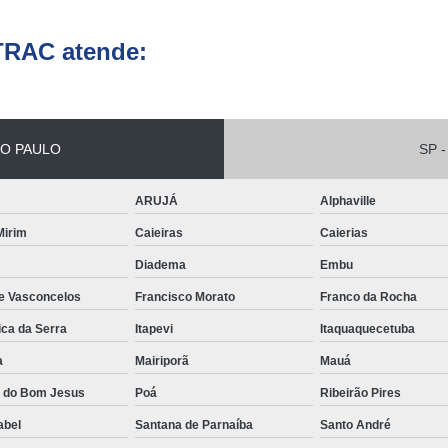
Conserto de Empilha
TRAC atende:
Conserto de Empilha
Empilhadeira Balançada
Empilhadeira Con
O PAULO
SP -
Empilhadeira Contra
Empilhadeira Contrabal
ARUJÁ
Alphaville
Empilhadeira Contraba
 Mirim
Caieiras
Caierias
Diadema
Embu
Empilhadeira Contra
de Vasconcelos
Francisco Morato
Franco da Rocha
Empilhadeira Contra
ica da Serra
Itapevi
Itaquaquecetuba
Empilhadeira Contrabala
a
Mairiporã
Mauá
Empilhadeira Contr
a do Bom Jesus
Poá
Ribeirão Pires
Empilhadeira Elétri
abel
Santana de Parnaíba
Santo André
Empilhadeira à B