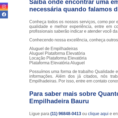
Saiba onde encontrar uma em
teso
necessária quando falamos d
Venda
empilha
Conheça todos os nossos serviços, como por e
Venda
qualidade e melhor experiência, entre em c
empilha
profissionais saberão indicar e atender você d
ska
Conhecendo nossa excelência, conheça outros
Venda de
Aluguel de Empilhadeiras
par
Aluguel Plataforma Elevatória
empilha
Locação Plataforma Elevatória
Plataforma Elevatória Aluguel
Possuímos uma forma de trabalho Qualidade e 
informações. Além dos já citados, nós tr
Empilhadeiras. Por isso, entre em contato cono
Para saber mais sobre Quant
Empilhadeira Bauru
Ligue para
(11) 96848-0413
ou
clique aqui
e ent