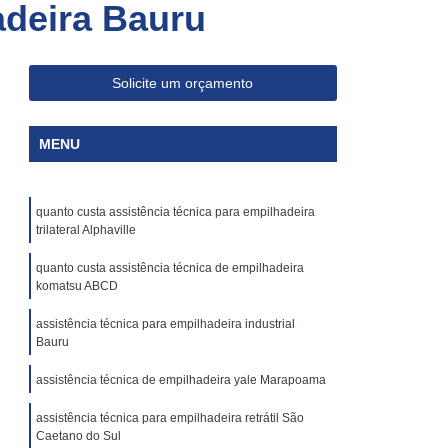
adeira Bauru
Skam Ep
Aluguel de Empilhadeira Skam
Aluguel de Empilhadeira Skam Ep1200
p
Aluguel de Empilhadeira Skam Epr
Solicite um orçamento
00
Aluguel de Empilhadeira Skam Epr Os
MENU
m
Aluguel de Empilhadeiras Skam Usadas
Aluguel de Plataforma Elevatória Articulada
quanto custa assistência técnica para empilhadeira
Aluguel Plataforma Elevatória Articulada
trilateral Alphaville
ria
Locação Plataforma Elevatória
quanto custa assistência técnica de empilhadeira
iculada
Plataforma Elevatória Aluguel
komatsu ABCD
luguel
Plataforma Elevatória Locação
assistência técnica para empilhadeira industrial
Bauru
Aluguel de Plataforma Tesoura Articulada
assistência técnica de empilhadeira yale Marapoama
Aluguel Plataforma Tesoura Articulada
assistência técnica para empilhadeira retrátil São
esoura
Locação de Plataforma Tesoura
Caetano do Sul