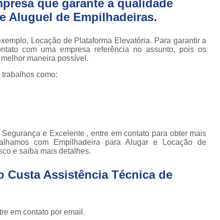
presa que garante a qualidade
Conserto de Empilhadeira Hyster
ura
e Aluguel de Empilhadeiras.
Conserto de Empilhadeira Manu
 de
deiras
Conserto de Empilhadeira Toyo
xemplo, Locação de Plataforma Elevatória. Para garantir a
 de
ontato com uma empresa referência no assunto, pois os
Conserto para Empilhadeira Industri
deiras
a melhor maneira possível.
m
Conserto para E
 trabalhos como:
 peças
Conserto de Empilha
a
deiras
Conserto de Empilhad
Conserto de Empil
Segurança e Excelente , entre em contato para obter mais
Conserto de Empil
abalhamos com Empilhadeira para Alugar e Locação de
sco e saiba mais detalhes.
Conserto de Empilha
Conserto de Empilhadeira E
o Custa Assistência Técnica de
Conserto de Empilhad
Conserto de Empilhadeira Elétrica Sk
re em contato por email.
Conserto de Empil