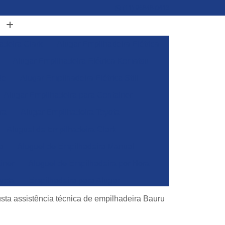
(11) 96848-0413
adeira Clark
Alugar Empilhadeira Elétrica
Alugar Empilhadeira Elétrica Komatsu
de
Alugar Empilhadeira Elétrica Still
Alugar Empilhadeira para Container
ra
Alugar Empilhadeira Toyota
Aluguel de Empilhadeira Clark
a
Aluguel de Empilhadeira Manual
iner
Aluguel de Empilhadeira por Hora
yota
Empilhadeira para Alugar
Empilhadeira Toyota para Alugar
sta assistência técnica de empilhadeira Bauru
Aluguel de Empilhadeira Elétrica Skam