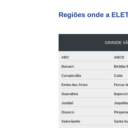
Regiões onde a ELE
GRANDE SÃ
ABC
ABCD
Barueri
Biritiba
Carapicuíba
Cotia
Embu das Artes
Ferraz 
Guarulhos
Itapecer
Jundiaí
Juquitib
Osasco
Pirapor
Salesópolis
Santa Is