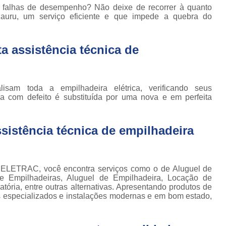
Locação de Plataforma Tesoura Ar
o de
s falhas de desempenho? Não deixe de recorrer à quanto
deiras
 Bauru, um serviço eficiente e que impede a quebra do
Plataforma Tesoura Aluguel
ar
Assistência Técnica de Empilhadeira
deiras
 assistência técnica de
Assistência Técnica
ção de
deiras
Assistência Técnic
iras
alisam toda a empilhadeira elétrica, verificando seus
Assistência Técnic
ais
 com defeito é substituída por uma nova e em perfeita
Assistência Técni
para
deira
Assistência Técnic
istência técnica de empilhadeira
m
Assistência Técni
para
ra still
Assistência Técnica p
ELETRAC, você encontra serviços como o de Aluguel de
para
Assistência Técnica 
de Empilhadeiras, Aluguel de Empilhadeira, Locação de
deiras
atória, entre outras alternativas. Apresentando produtos de
Assistência Técnica para Empilhadeir
is especializados e instalações modernas e em bom estado,
ormas
adas
Conserto de Empilhadeira a Gás
ormas