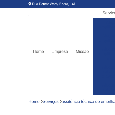
Rua Doutor Wady Badra, 141
Serviç
Alug
empilha
Alugue
empilha
Alugue
Home
Empresa
Missão
empilha
ska
Alugue
plataf
elevató
Alugue
plataf
teso
Home
Serviços
assitência técnica de empilh
Assitê
técnic
empilha