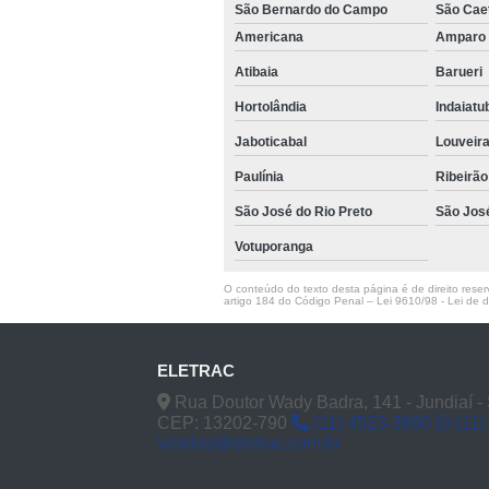
São Bernardo do Campo
São Cae
Americana
Ampar
Atibaia
Barueri
Hortolândia
Indaiat
Jaboticabal
Louveir
Paulínia
Ribeirão
São José do Rio Preto
São Jos
Votuporanga
O conteúdo do texto desta página é de direito reserv
artigo 184 do Código Penal –
Lei 9610/98 - Lei de di
ELETRAC
Rua Doutor Wady Badra, 141 - Jundiaí -
CEP: 13202-790
(11) 4523-3890
(11)
vendas@eletrac.com.br