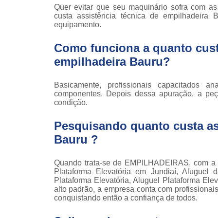
Locaçã
Quer evitar que seu maquinário sofra com a
empilha
custa assistência técnica de empilhadeira
equipamento.
Loc
empilha
Como funciona a quanto custa
Manuten
empilhadeira Bauru?
empilha
Palete
Basicamente, profissionais capacitados an
manu
componentes. Depois dessa apuração, a peça
condição.
Peças 
empilha
Pesquisando quanto custa ass
ska
Bauru ?
Peças 
empilhadei
Quando trata-se de EMPILHADEIRAS, com a 
Peças 
Plataforma Elevatória em Jundiaí, Aluguel 
empilha
Plataforma Elevatória, Aluguel Plataforma Elev
alto padrão, a empresa conta com profissiona
Plataf
conquistando então a confiança de todos.
articul
Plataf