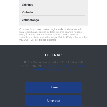
Valinhos
Vinhedo
Votuporanga
O conteúdo do texto desta página é de direito reservado.
Sua reprodução, parcial ou total, mesmo citando nossos
links, é proibida sem a autorização do autor. Crime de
violação de direito autoral – artigo 184 do Código Penal –
Lei
9610/98 - Lei de direitos autorais
.
ELETRAC
Rua Doutor Wady Badra, 141 - Jundiaí - SP
CEP: 13202-790
(11) 4523-3890
(11) 96848-
0413
vendas@eletrac.com.br
Home
Empresa