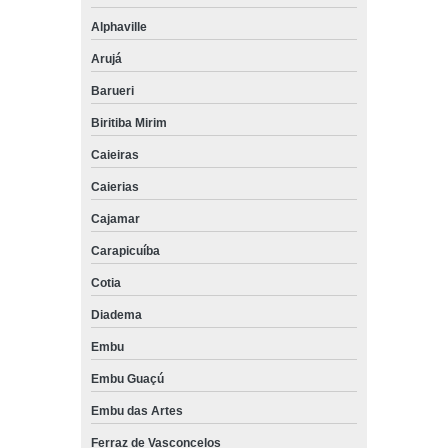
Alphaville
Arujá
Barueri
Biritiba Mirim
Caieiras
Caierias
Cajamar
Carapicuíba
Cotia
Diadema
Embu
Embu Guaçú
Embu das Artes
Ferraz de Vasconcelos