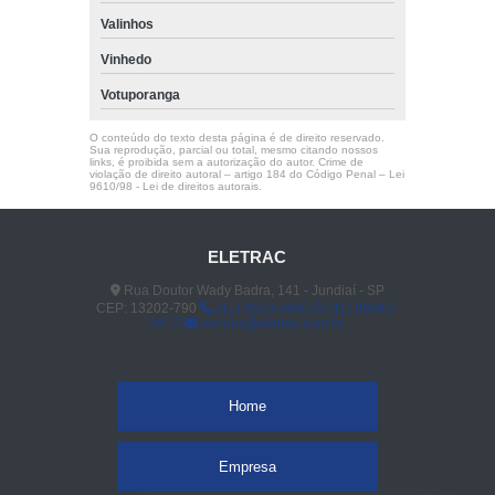
Valinhos
Vinhedo
Votuporanga
O conteúdo do texto desta página é de direito reservado.
Sua reprodução, parcial ou total, mesmo citando nossos
links, é proibida sem a autorização do autor. Crime de
violação de direito autoral – artigo 184 do Código Penal –
Lei
9610/98 - Lei de direitos autorais
.
ELETRAC
Rua Doutor Wady Badra, 141 - Jundiaí - SP
CEP: 13202-790
(11) 4523-3890
(11) 96848-
0413
vendas@eletrac.com.br
Home
Empresa