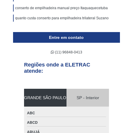
conserto de empilhadeira manual preço Itaquaquecetuba
quanto custa conserto para empilhadeira trilateral Suzano
Entre em contato
(11) 96848-0413
Regiões onde a ELETRAC
atende:
GRANDE SÃO PAULO
SP - Interior
ABC
ABCD
ARUJÁ