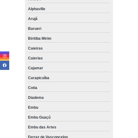
Alphaville
Arujá
Barueri
Biritiba Mirim
Caieiras
Caierias
Cajamar
Carapicuíba
Cotia
Diadema
Embu
Embu Guaçú
Embu das Artes
Ferraz de Vasconcelos