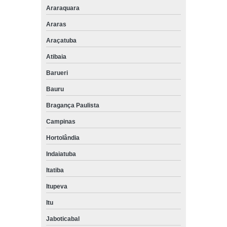
Araraquara
Araras
Araçatuba
Atibaia
Barueri
Bauru
Bragança Paulista
Campinas
Hortolândia
Indaiatuba
Itatiba
Itupeva
Itu
Jaboticabal