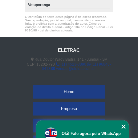
Votuporanga
O conteúdo do texto desta página é de direito reservado.
Sua reprodução, parcial ou total, mesmo citando nossos
links, é proibida sem a autorização do autor. Crime de
violação de direito autoral – artigo 184 do Código Penal –
Lei
9610/98 - Lei de direitos autorais
.
ELETRAC
Rua Doutor Wady Badra, 141 - Jundiaí - SP
CEP: 13202-790
(11) 4523-3890
(11) 96848-
0413
vendas@eletrac.com.br
Home
Empresa
Missão
Olá! Fale agora pelo WhatsApp